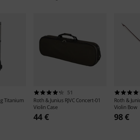
51
ag Titanium
Roth & Junius
RJVC Concert-01
Roth & Jun
Violin Case
Violin Bow
44 €
98 €