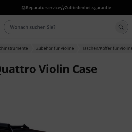
Reparaturservice
Zufriedenheitsgarantie
Such
ichinstrumente
Zubehör für Violine
Taschen/Koffer für Violin
uattro Violin Case
wertungen