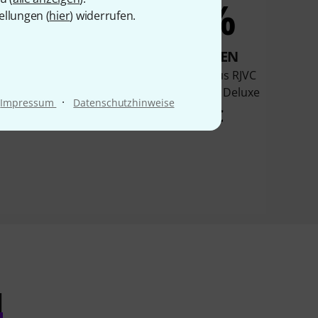
5%
4%
ellungen (
hier
) widerrufen.
KAUFTEN
KAUFTEN
ius RJVC Concert-01
Roth & Junius RJVC
Violin Case
Professional Deluxe
·
Impressum
Datenschutzhinweise
44 €
69 €
l