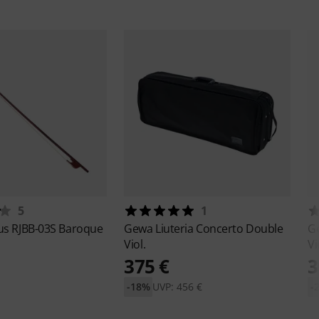
5
1
ius
RJBB-03S Baroque
Gewa
Liuteria Concerto Double
G
Viol.
Vi
375 €
3
-18%
UVP: 456 €
-