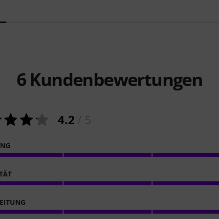
6
Kundenbewertungen
4.2
/ 5
ING
ITÄT
EITUNG