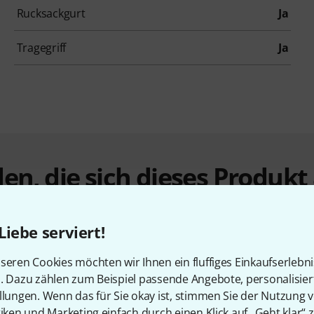
Rucksackgurt
Ja
Tragegriff
Ja
en, die sich dieses Produk
Liebe serviert!
seren Cookies möchten wir Ihnen ein fluffiges Einkaufserlebn
n. Dazu zählen zum Beispiel passende Angebote, personalisie
llungen. Wenn das für Sie okay ist, stimmen Sie der Nutzung 
tiken und Marketing einfach durch einen Klick auf „Geht klar“ z