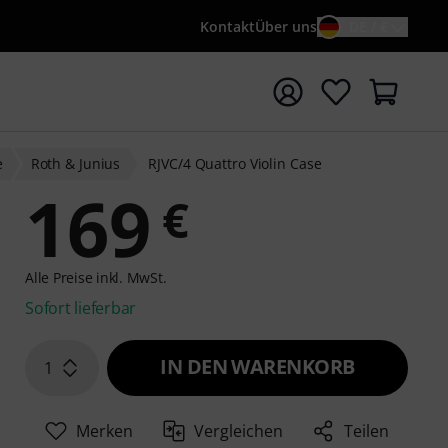
Kontakt
Über uns
DE / €
e mit Suchwort {searchTerm} starten
e
Roth & Junius
RJVC/4 Quattro Violin Case
169
€
Alle Preise inkl. MwSt.
Sofort lieferbar
IN DEN WARENKORB
1
Merken
Vergleichen
Teilen