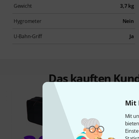
Gewicht
3,7 kg
Hygrometer
Nein
U-Bahn-Griff
Ja
Das kauften Kund
Mit 
Mit un
biete
Einste
Statis