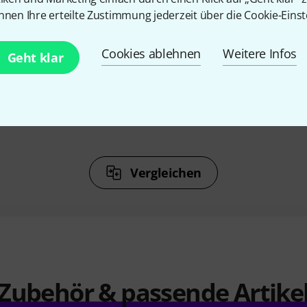
%
5%
nnen Ihre erteilte Zustimmung jederzeit über die Cookie-Einst
Cookies ablehnen
Weitere Infos
N
KAUFTEN
Geht klar
VC Double
Roth & Junius New Violin
Roth & Jun
K 4/4
Shaped Case Eva GY
34 €
Vergleichen
Zubehör & passende Artike