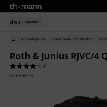
Shop
Service
Alle Kategorien
Traditionelle Instrumente
Stre
Roth & Junius RJVC/4 Q
4.2 von 5 Sternen aus 6 Kundenbe
(
6
)