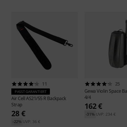
11
25
Gewa
Violin Space B
PASST GARANTIERT
4/4
Air Cell
AS21/55 R Backpack
162 €
Strap
28 €
-31%
UVP: 234 €
-22%
UVP: 36 €