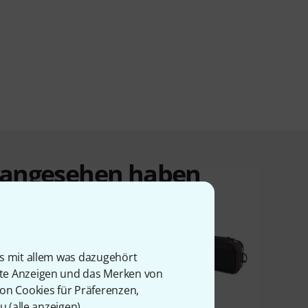
t angesehen haben
is mit allem was dazugehört
rte Anzeigen und das Merken von
von Cookies für Präferenzen,
u (
alle anzeigen
).