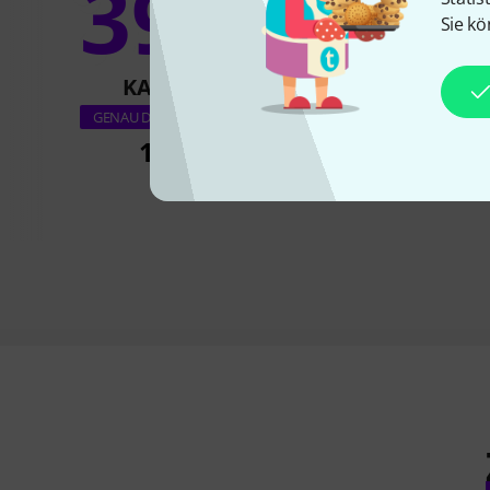
39%
11
Sie kö
KAUFTEN
KAUFTE
Roth & Junius RJ
GENAU DIESES PRODUKT
Violin Case B
169 €
119 €