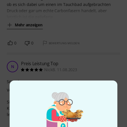
ob es sich dabei um einen im Tauchbad aufgebrachten
Druck oder gar um echte Carbonfasern handelt, aber
letztlich ist die gelieferte,
Mehr anzeigen
0
0
BEWERTUNG MELDEN
Preis Leistung Top
N
NickB. 11.08.2023
Sound
Verarbeitung
Sieht gut aus, spielt sehr gut. Gerade für Anfänger oder
Kinder (die ja nicht unbedingt große Sorgfalt an den Tag
legen) eine gute Wahl.