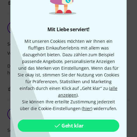
0
0
BEWERTUNG MELDEN
super für AnfängerInnen
A
Mit Liebe serviert!
Adste 02.01.2022
Mit unseren Cookies möchten wir Ihnen ein
Sound
fluffiges Einkaufserlebnis mit allem was
Verarbeitung
dazugehört bieten. Dazu zählen zum Beispiel
passende Angebote, personalisierte Anzeigen
Der mitgelieferte Bogen von meinem günstigen Schülerset
und das Merken von Einstellungen. Wenn das für
hat mich nicht überzeugt. Dieser hier ist deutlich besser!
Sie okay ist, stimmen Sie der Nutzung von Cookies
für Präferenzen, Statistiken und Marketing
einfach durch einen Klick auf „Geht klar“ zu (
alle
0
1
BEWERTUNG MELDEN
anzeigen
).
Sie können Ihre erteilte Zustimmung jederzeit
über die Cookie-Einstellungen (
hier
) widerrufen.
Guter Schülerbogen
E
Eli54 29.07.2023
Geht klar
Sound