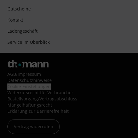
Gutscheine
Kontakt
Ladengeschäft
Service im Überblick
AGB
/
Impressum
Datenschutzhinweise
Cookie-Einstellungen
Widerrufsrecht für Verbraucher
Bestellvorgang/Vertragsabschluss
Mängelhaftungsrecht
Erklärung zur Barrierefreiheit
Vertrag widerrufen