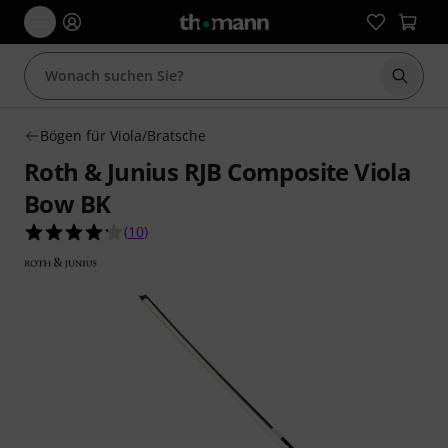
Suche 
Bögen für Viola/Bratsche
Roth & Junius RJB Composite Viola
Bow BK
4.2 von 5 Sternen aus 10 Kundenbewertungen
(
10
)