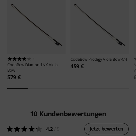
1
CodaBow
Prodigy Viola Bow 4/4
CodaBow
Diamond NX Viola
A
459 €
Bow
V
579 €
10
Kundenbewertungen
Jetzt bewerten
4.2
/ 5