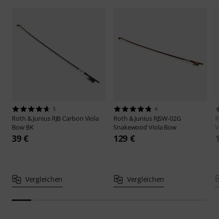
5
4
Roth & Junius
RJB Carbon Viola
Roth & Junius
RJSW-02G
R
Bow BK
Snakewood Viola Bow
V
39 €
129 €
Vergleichen
Vergleichen