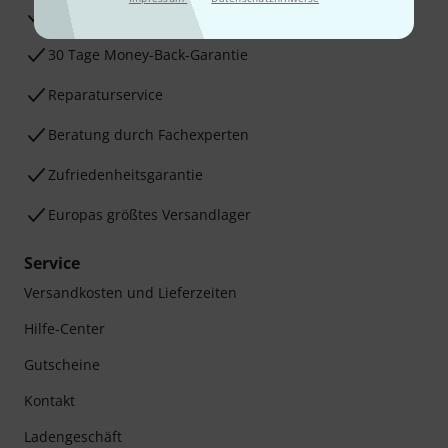
3 Jahre Thomann Garantie
30 Tage Money-Back-Garantie
Reparaturservice
Beratung durch Fachexperten
Zufriedenheitsgarantie
Europas größtes Versandlager
Service
Versandkosten und Lieferzeiten
Hilfe-Center
Gutscheine
Kontakt
Ladengeschäft