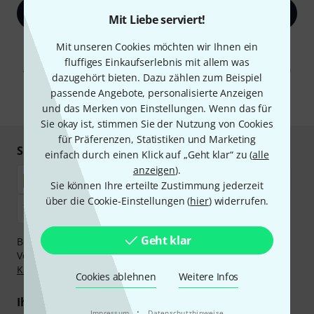
Jetzt anmelden
Mit Liebe serviert!
Mit unseren Cookies möchten wir Ihnen ein
Mit Klick auf „Jetzt anmelden“ stimmen Sie dem Erhalt von E-Mail-
Werbung und einer Messung des E-Mail-Nutzungsverhaltens zu. Die
fluffiges Einkaufserlebnis mit allem was
Abmeldung ist jederzeit möglich. Weitere Informationen finden Sie in
dazugehört bieten. Dazu zählen zum Beispiel
unseren
Datenschutzhinweisen
.
passende Angebote, personalisierte Anzeigen
* Pflichtfeld
und das Merken von Einstellungen. Wenn das für
Sie okay ist, stimmen Sie der Nutzung von Cookies
für Präferenzen, Statistiken und Marketing
Sicher einkaufen & bezahlen
einfach durch einen Klick auf „Geht klar“ zu (
alle
anzeigen
).
Sie können Ihre erteilte Zustimmung jederzeit
über die Cookie-Einstellungen (
hier
) widerrufen.
Geht klar
Bezahlen Sie vertraulich und sicher per Nachnahme,
Vorkasse, PayPal, Amazon Pay,
Klarna Sofort bezahlen
,
Klarna Ratenzahlung
oder Kreditkarte.
Cookies ablehnen
Weitere Infos
Ihre Vorteile
·
Impressum
Datenschutzhinweise