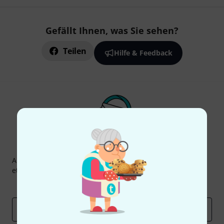
Gefällt Ihnen, was Sie sehen?
Teilen
Hilfe & Feedback
Thomann Newsletter
Abonniere den Thomann Newsletter und gewinne mit
etwas Glück einen von
50 Gutscheinen
über jeweils
50€
!
Inspirierende Beiträge
Deals
Thomann Insights
E-Mail-Adresse
*