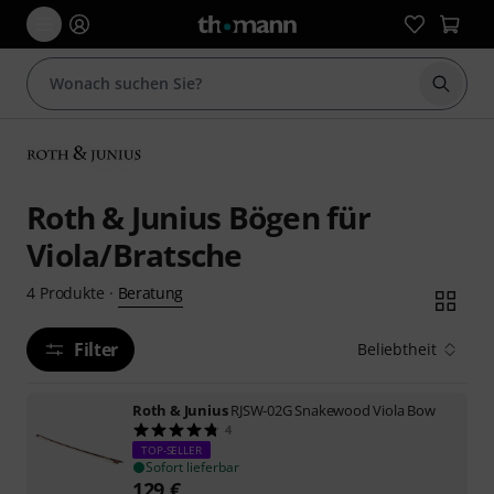
Suche 
Roth & Junius Bögen für
Viola/Bratsche
Beratung
4
Produkte
·
Filter
Beliebtheit
Roth & Junius
RJSW-02G Snakewood Viola Bow
4
TOP-SELLER
Sofort lieferbar
129
€