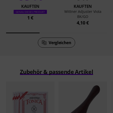
KAUFTEN
KAUFTEN
Wittner Adjuster Viola
R
GENAU DIESES PRODUKT
BK/GO
1 €
4,10 €
Vergleichen
Zubehör & passende Artikel