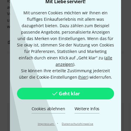
Ich benutze die Feinstimmer mit einem neuen Saitenhalter
Mit Liebe serviert!
auf einer Viola/Bratsche, der Klang stellt einen wesentliche
Mit unseren Cookies möchten wir Ihnen ein
Verbesserung dar und der Wechsel der Saiten geht schnell
fluffiges Einkaufserlebnis mit allem was
und problemlos, wenn eine andere Klangfarbe benötigt
dazugehört bieten. Dazu zählen zum Beispiel
wird.
passende Angebote, personalisierte Anzeigen
und das Merken von Einstellungen. Wenn das für
0
0
BEWERTUNG MELDEN
Sie okay ist, stimmen Sie der Nutzung von Cookies
für Präferenzen, Statistiken und Marketing
einfach durch einen Klick auf „Geht klar“ zu (
alle
Alle Bewertungen lesen
anzeigen
).
Sie können Ihre erteilte Zustimmung jederzeit
über die Cookie-Einstellungen (
hier
) widerrufen.
Alternativen vergleichen
Geht klar
Cookies ablehnen
Weitere Infos
·
Impressum
Datenschutzhinweise