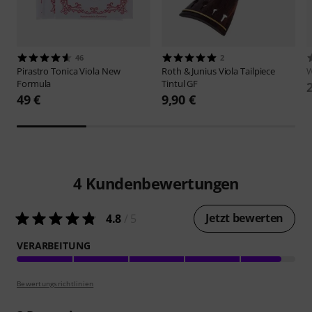
46
2
Pirastro
Tonica Viola New
Roth & Junius
Viola Tailpiece
W
Formula
Tintul GF
49 €
9,90 €
4
Kundenbewertungen
Jetzt bewerten
4.8
/ 5
VERARBEITUNG
Bewertungsrichtlinien