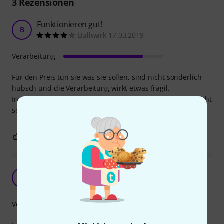
3
Rezensionen
Funktionieren gut!
B
Bullwark 17.03.2019
Verarbeitung
Für den Preis tun sie was sie sollen, sind nicht sonderlich
hübsch und die Verarbeitung wirkt etwas fragil.
Instrument lässt sich aber problemlos stimmen und es sieht
so aus, als würden sie auch sehr sehr lange halten!
0
0
BEWERTUNG MELDEN
Wesentliche Verbessrung
BM
Blumentopf mit Kohl 24.09.2024
Verarbeitung