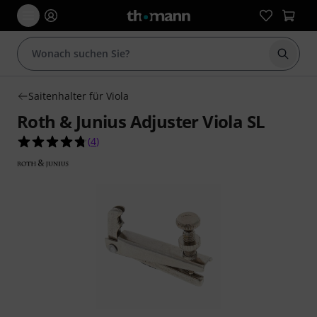
Suche 
Saitenhalter für Viola
Roth & Junius Adjuster Viola SL
4.8 von 5 Sternen aus 4 Kundenbewertungen
(
4
)