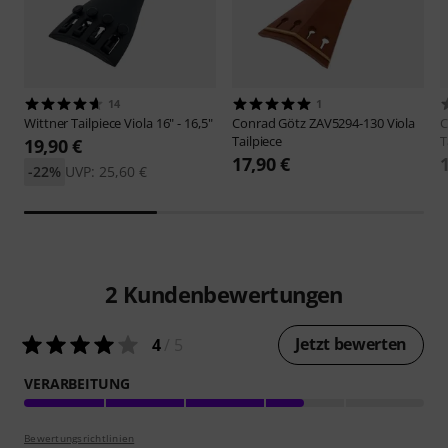
14
1
Wittner
Tailpiece Viola 16" - 16,5"
Conrad Götz
ZAV5294-130 Viola
C
Tailpiece
T
19,90 €
17,90 €
-22%
UVP: 25,60 €
2
Kundenbewertungen
Jetzt bewerten
4
/ 5
VERARBEITUNG
Bewertungsrichtlinien