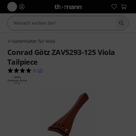
Suche 
Saitenhalter für Viola
Conrad Götz ZAV5293-125 Viola
Tailpiece
4.0 von 5 Sternen aus 2 Kundenbewertungen
(
2
)