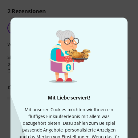
2
Rezensionen
Top!
S
Sascha122d 14.09.2025
Verarbeitung
Sieht wunderschön & sehr edel aus. Zubehör zum
befestigen wird mitgeliefert. Kann & sollte natürlich vom
Geigenbauer gewechselt werden.
0
0
BEWERTUNG MELDEN
Mit Liebe serviert!
Mit unseren Cookies möchten wir Ihnen ein
Alle Bewertungen lesen
fluffiges Einkaufserlebnis mit allem was
dazugehört bieten. Dazu zählen zum Beispiel
passende Angebote, personalisierte Anzeigen
und das Merken von Einstellungen. Wenn das für