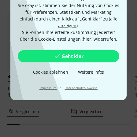
Alternativen vergleichen
Sie okay ist, stimmen Sie der Nutzung von Cookies
für Präferenzen, Statistiken und Marketing
einfach durch einen Klick auf „Geht klar“ zu (
alle
anzeigen
).
Sie können Ihre erteilte Zustimmung jederzeit
über die Cookie-Einstellungen (
hier
) widerrufen.
Geht klar
Cookies ablehnen
Weitere Infos
1
4
Conrad Götz
ZAV5294-130 Viola
Conrad Götz
ZAV328-130 Viola
C
·
Tailpiece
Tailpiece
T
Impressum
Datenschutzhinweise
17,90 €
16,90 €
Vergleichen
Vergleichen