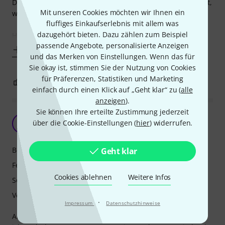
Den Zweck erfüllt das Aerophone sehr, sehr gut (zumindest,
Mit unseren Cookies möchten wir Ihnen ein
was das Übesax betrifft - zur Klarinette später mehr).
fluffiges Einkaufserlebnis mit allem was
dazugehört bieten. Dazu zählen zum Beispiel
Haptik /
passende Angebote, personalisierte Anzeigen
Mehr anzeigen
und das Merken von Einstellungen. Wenn das für
Sie okay ist, stimmen Sie der Nutzung von Cookies
für Präferenzen, Statistiken und Marketing
4
0
BEWERTUNG MELDEN
einfach durch einen Klick auf „Geht klar“ zu (
alle
anzeigen
).
Sie können Ihre erteilte Zustimmung jederzeit
IMHO Für Anfänger bestens geeignet
über die Cookie-Einstellungen (
hier
) widerrufen.
S
SaxNewbee 05.03.2022
Bedienung
Geht klar
Features
Cookies ablehnen
Weitere Infos
Sound
Verarbeitung
·
Impressum
Datenschutzhinweise
Als absoluter Bläsereinsteiger im Alter von 70 Jahren habe