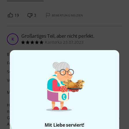
19
3
BEWERTUNG MELDEN
Großartiges Teil, aber nicht perfekt.
K
Kantorka 23.07.2023
Bedienung
Features
Sound
Verarbeitung
Mein Verwendungszweck:
Hauptächlich als lautloses Übe-Saxophon bzw. Klarinette,
nebenbei als "Spielzeug" für digitale Sounds.
Getestet habe ich außerdem das Yamaha YDS-150 und den
Akai EWI Solo.
Mit Liebe serviert!