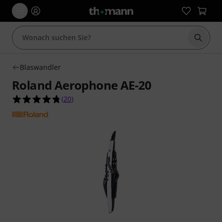
Suche 
Blaswandler
Roland Aerophone AE-20
4.8 von 5 Sternen aus 20 Kundenbewertungen
(
20
)