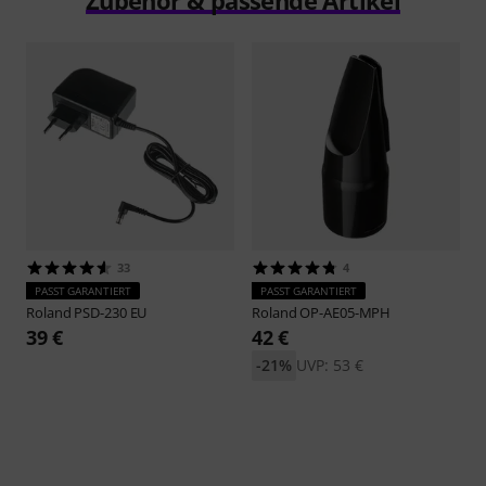
33
4
PASST GARANTIERT
PASST GARANTIERT
Roland
PSD-230 EU
Roland
OP-AE05-MPH
39 €
42 €
-21%
UVP: 53 €