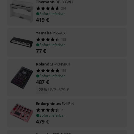
Thomann
DP-33 WH
264
Sofort lieferbar
419
€
Yamaha
PSS-A50
163
Sofort lieferbar
77
€
Roland
SP-404MKII
154
Sofort lieferbar
487
€
-28%
UVP:
679
€
Endorphin.es
Evil Pet
7
Sofort lieferbar
479
€