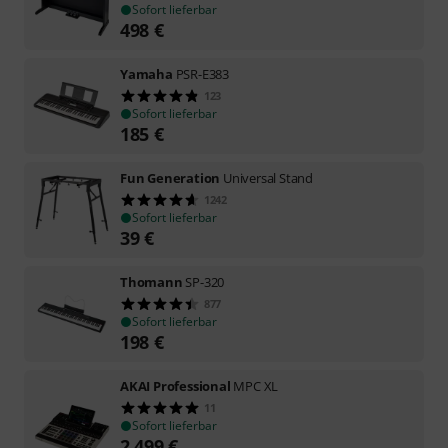
Sofort lieferbar
498
€
Yamaha
PSR-E383
123
Sofort lieferbar
185
€
Fun Generation
Universal Stand
1242
Sofort lieferbar
39
€
Thomann
SP-320
877
Sofort lieferbar
198
€
AKAI Professional
MPC XL
11
Sofort lieferbar
2.499
€