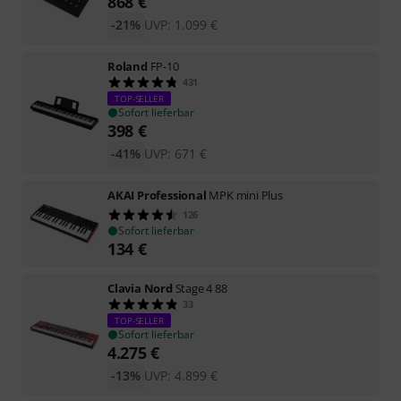
868
€
-21%
UVP:
1.099
€
Roland
FP-10
431
TOP-SELLER
Sofort lieferbar
398
€
-41%
UVP:
671
€
AKAI Professional
MPK mini Plus
126
Sofort lieferbar
134
€
Clavia Nord
Stage 4 88
33
TOP-SELLER
Sofort lieferbar
4.275
€
-13%
UVP:
4.899
€