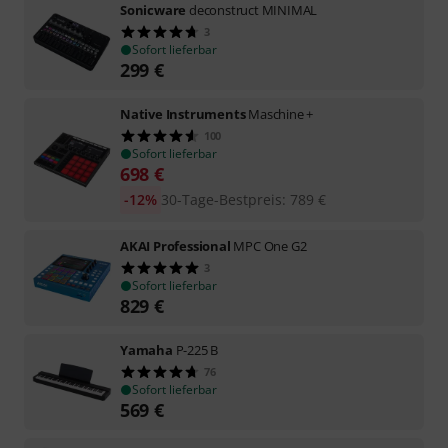
Sonicware
deconstruct MINIMAL
3
Sofort lieferbar
299
€
Native Instruments
Maschine +
100
Sofort lieferbar
698
€
-12%
30-Tage-Bestpreis
:
789
€
AKAI Professional
MPC One G2
3
Sofort lieferbar
829
€
Yamaha
P-225 B
76
Sofort lieferbar
569
€