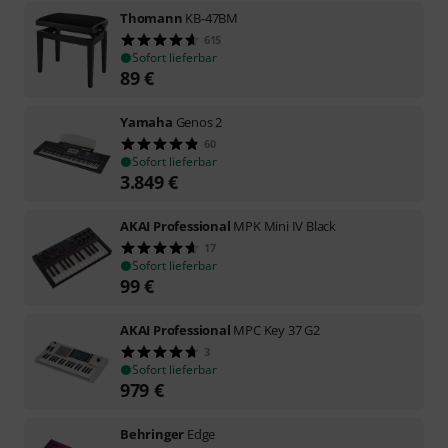
Thomann
KB-47BM
615
Sofort lieferbar
89
€
Yamaha
Genos 2
60
Sofort lieferbar
3.849
€
AKAI Professional
MPK Mini IV Black
17
Sofort lieferbar
99
€
AKAI Professional
MPC Key 37 G2
3
Sofort lieferbar
979
€
Behringer
Edge