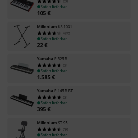
208
Sofort lieferbar
105
€
Millenium
KS-1001
4872
Sofort lieferbar
22
€
Yamaha
P-525 B
28
Sofort lieferbar
1.585
€
Yamaha
P-145 B BT
23
Sofort lieferbar
395
€
Millenium
ST-95
790
Sofort lieferbar