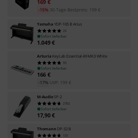
169
€
-15%
30-Tage-Bestpreis
:
199
€
Yamaha
YDP-165 B Arius
25
Sofort lieferbar
1.049
€
Arturia
KeyLab Essential 49 MK3 White
95
Sofort lieferbar
166
€
-17%
UVP:
199
€
M-Audio
SP-2
2782
Sofort lieferbar
17,90
€
Thomann
DP-32 B
131