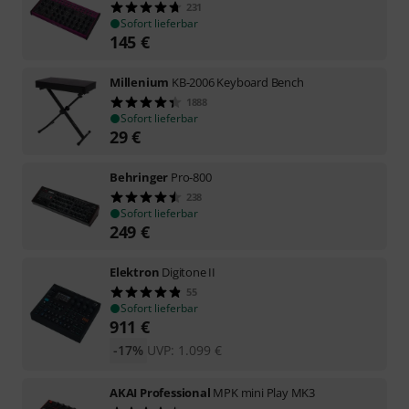
231
Sofort lieferbar
145
€
Millenium
KB-2006 Keyboard Bench
1888
Sofort lieferbar
29
€
Behringer
Pro-800
238
Sofort lieferbar
249
€
Elektron
Digitone II
55
Sofort lieferbar
911
€
-17%
UVP:
1.099
€
AKAI Professional
MPK mini Play MK3