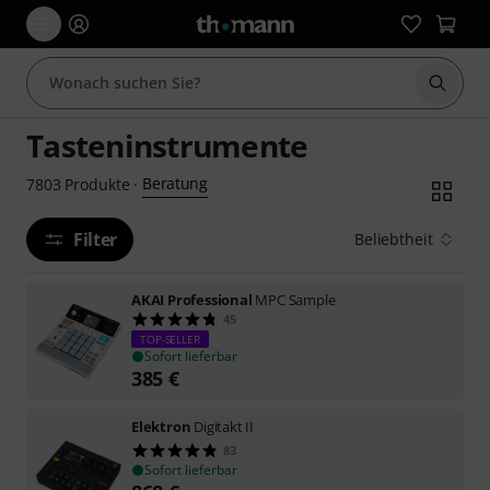
Suche 
Tasteninstrumente
Beratung
7803
Produkte
·
Filter
Beliebtheit
AKAI Professional
MPC Sample
45
TOP-SELLER
Sofort lieferbar
385
€
Elektron
Digitakt II
83
Sofort lieferbar