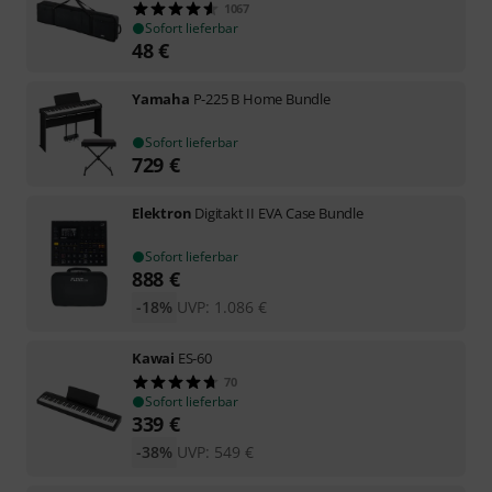
1067
Sofort lieferbar
48
€
Yamaha
P-225 B Home Bundle
Sofort lieferbar
729
€
Elektron
Digitakt II EVA Case Bundle
Sofort lieferbar
888
€
-18%
UVP:
1.086
€
Kawai
ES-60
70
Sofort lieferbar
339
€
-38%
UVP:
549
€