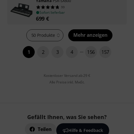
Yamaha
PSR-SX600
99
Sofort lieferbar
699
€
Mehr anzeigen
50 Produkte
1
2
3
4
156
157
Kostenloser Versand ab 29 €
Alle Preise inkl. MwSt.
Gefällt Ihnen, was Sie sehen?
Teilen
Hilfe & Feedback