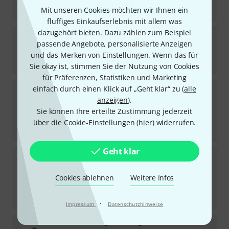
Sofort lieferbar
Mit unseren Cookies möchten wir Ihnen ein
379
€
fluffiges Einkaufserlebnis mit allem was
dazugehört bieten. Dazu zählen zum Beispiel
Millenium
KS-1010 Black
passende Angebote, personalisierte Anzeigen
4174
Sofort lieferbar
und das Merken von Einstellungen. Wenn das für
25
€
Sie okay ist, stimmen Sie der Nutzung von Cookies
für Präferenzen, Statistiken und Marketing
Clavia Nord
Electro 7 61
einfach durch einen Klick auf „Geht klar“ zu (
alle
1
anzeigen
).
Sofort lieferbar
Sie können Ihre erteilte Zustimmung jederzeit
2.219
€
über die Cookie-Einstellungen (
hier
) widerrufen.
-11%
UVP:
2.499
€
Geht klar
Roland
FP-30X WH
87
Sofort lieferbar
Cookies ablehnen
Weitere Infos
639
€
-32%
UVP:
945
€
·
Impressum
Datenschutzhinweise
Thomann
Stage Piano Bag L