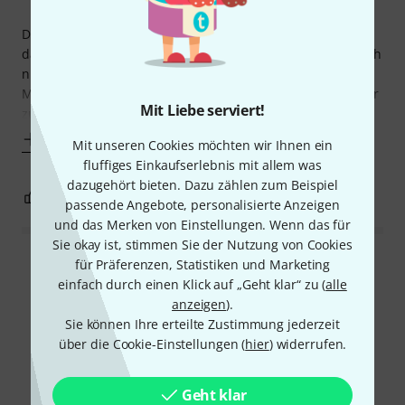
Durch die Bauart des ständers passen sogar meine Knie
darunter (nicht wie bei einem x Ständer) und ich muss mich
nicht komisch hinsetzen um klavier spielen zu können.
Mittlerweile habe ich mir noch zusätzlich einen Synthesizer
Mit Liebe serviert!
zugelegt und habe mir
Mehr anzeigen
Mit unseren Cookies möchten wir Ihnen ein
fluffiges Einkaufserlebnis mit allem was
dazugehört bieten. Dazu zählen zum Beispiel
5
3
BEWERTUNG MELDEN
passende Angebote, personalisierte Anzeigen
und das Merken von Einstellungen. Wenn das für
Sie okay ist, stimmen Sie der Nutzung von Cookies
für Präferenzen, Statistiken und Marketing
Alle Bewertungen lesen
einfach durch einen Klick auf „Geht klar“ zu (
alle
anzeigen
).
Sie können Ihre erteilte Zustimmung jederzeit
über die Cookie-Einstellungen (
hier
) widerrufen.
Schon gewusst?
Alle
Videos
Testberichte
Geht klar
Downloads