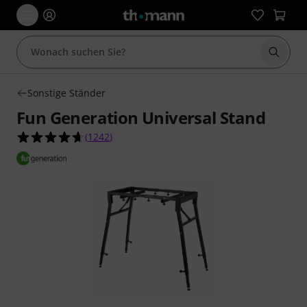
Suche 
Sonstige Ständer
Fun Generation Universal Stand
4.6 von 5 Sternen aus 1242 Kundenbewertunge
(
1242
)