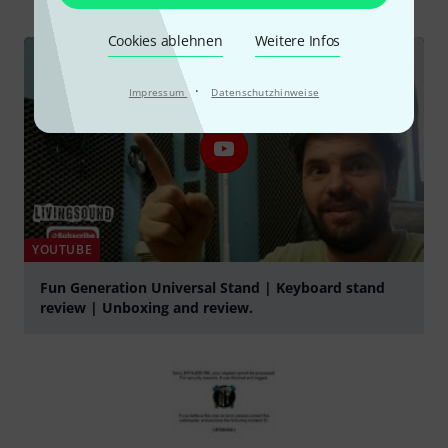
Cookies ablehnen
Weitere Infos
·
Impressum
Datenschutzhinweise
YOUTUBE
Fun Generation Universal Stand | Keyboard stand
review | Unboxing and review.
abspielen