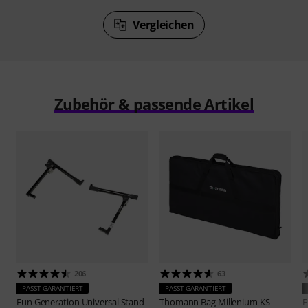
Vergleichen
Zubehör & passende Artikel
206
63
PASST GARANTIERT
PASST GARANTIERT
Fun Generation
Universal Stand
Thomann
Bag Millenium KS-
F