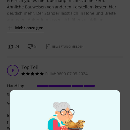
Preislich gibt es hier überhaupt nichts zu meckern.
Ähnliche Bauweisen von anderen Herstellern kosten hier
deutlich mehr. Der Ständer lässt sich in Höhe und Breite
anpassen. Außerdem lassen sich über zusätzliche
Mehr anzeigen
24
5
BEWERTUNG MELDEN
Top Teil
F
FelixH9600 07.03.2024
Handling
Stabilität
Verarbeitung
Ich habe mir den Ständer zusammen mit meinem Stage
piano gekauft und war direkt sehr glücklich mit meiner
Wahl.