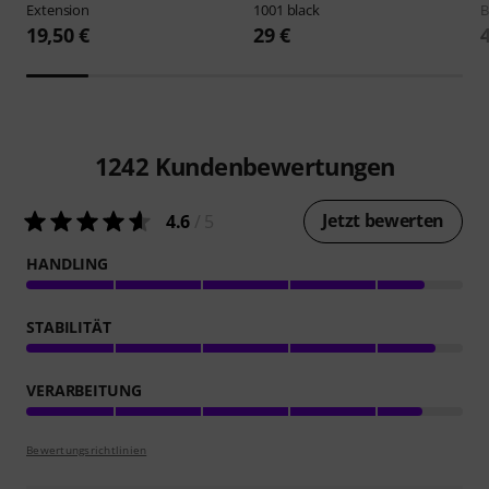
Extension
1001 black
B
19,50 €
29 €
1242
Kundenbewertungen
Jetzt bewerten
4.6
/ 5
HANDLING
STABILITÄT
VERARBEITUNG
Bewertungsrichtlinien