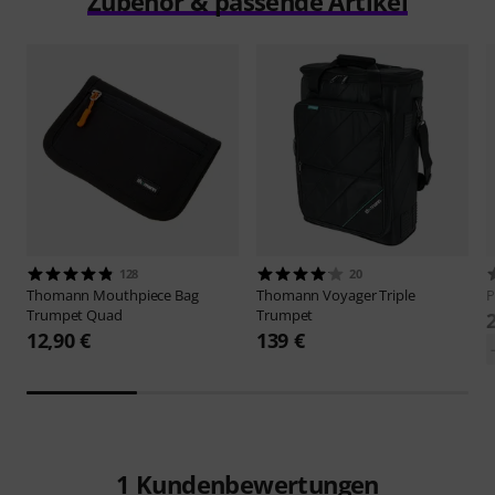
Zubehör & passende Artikel
128
20
Thomann
Mouthpiece Bag
Thomann
Voyager Triple
P
Trumpet Quad
Trumpet
12,90 €
139 €
1
Kundenbewertungen