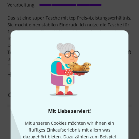
Verarbeitung
Das ist eine super Tasche mit top Preis-/Leistungsverhältnis.
Sie macht einen stabilen Eindruck. Ich nutze die Tasche für
1 - 3 Trompeten/Kornett. Wenn ich nur ein oder zwei
Instrumente dabei habe, nutze ich die freien Fächer für
Dämpfer und Notenständer. Gut sind auch die kleinen
Taschen an den Schmalseiten für Mundstücke, Ventilöl, Stift
und Kleinkram.
Für
Mehr anzeigen
0
0
BEWERTUNG MELDEN
Mit Liebe serviert!
Alle Bewertungen lesen
Mit unseren Cookies möchten wir Ihnen ein
fluffiges Einkaufserlebnis mit allem was
dazugehört bieten. Dazu zählen zum Beispiel