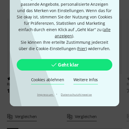
passende Angebote, personalisierte Anzeigen
Alternativen vergleichen
und das Merken von Einstellungen. Wenn das für
Sie okay ist, stimmen Sie der Nutzung von Cookies
für Präferenzen, Statistiken und Marketing
einfach durch einen Klick auf „Geht klar“ zu (
alle
anzeigen
).
Sie können Ihre erteilte Zustimmung jederzeit
über die Cookie-Einstellungen (
hier
) widerrufen.
Geht klar
68
1
Cookies ablehnen
Weitere Infos
Ritter
RBS7 Triple Trumpet MGB
Ritter
Bern
R
Trumpet/Horn/Cornet SBK
129 €
·
Impressum
Datenschutzhinweise
149 €
Vergleichen
Vergleichen