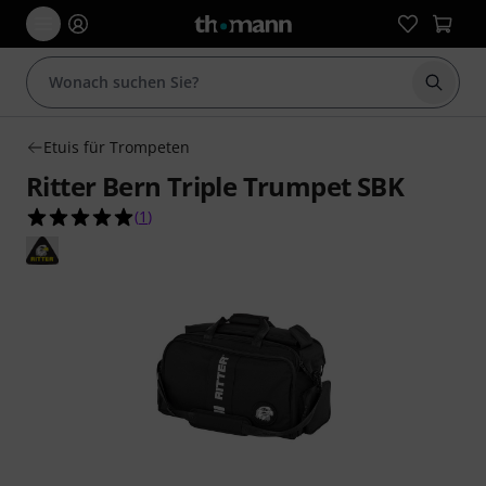
Suche 
Etuis für Trompeten
Ritter Bern Triple Trumpet SBK
5.0 von 5 Sternen aus 1 Kundenbewertungen
(
1
)