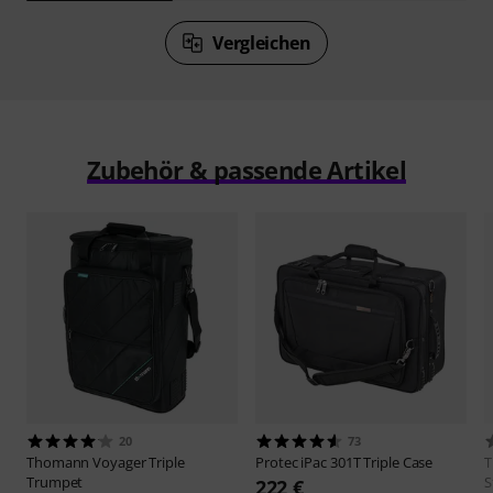
Vergleichen
Zubehör & passende Artikel
20
73
Thomann
Voyager Triple
Protec
iPac 301T Triple Case
Trumpet
S
222 €