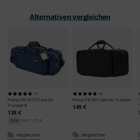
Alternativen vergleichen
10
48
Protec
PB-301CT Case for
Protec
PB-301 Case for Trumpet
P
Trumpet B
T
149 €
138 €
-20%
UVP: 172 €
Vergleichen
Vergleichen