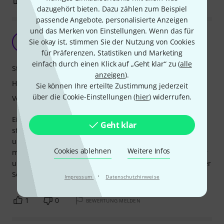
0
0
BEWERTUNG MELDEN
dazugehört bieten. Dazu zählen zum Beispiel
passende Angebote, personalisierte Anzeigen
und das Merken von Einstellungen. Wenn das für
Ausgezeichnet
A
Sie okay ist, stimmen Sie der Nutzung von Cookies
Anonym 12.06.2016
für Präferenzen, Statistiken und Marketing
einfach durch einen Klick auf „Geht klar“ zu (
alle
Stabilität
anzeigen
).
Handling
Sie können Ihre erteilte Zustimmung jederzeit
über die Cookie-Einstellungen (
hier
) widerrufen.
Verarbeitung
Ein tolles Case für 1 Trompete. Gute Verarbeitung, sehr
Geht klar
stabil, sehr sichere Aufbewahrung des Instruments, schön
und angemessen leicht. Lässt sich gut mit dem
Cookies ablehnen
Weitere Infos
mitgelieferten Gurt tragen. Die Tromptete "steht" im Koffer
und ist so sehr gut geschützt. Für Zubehör, Öl etc., ist in der
Seitentasche genug Platz. Ich bin sehr zufrieden.
·
Impressum
Datenschutzhinweise
1
0
BEWERTUNG MELDEN