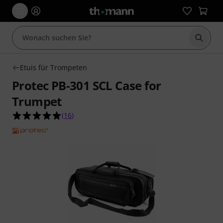
Suche 
Etuis für Trompeten
Protec PB-301 SCL Case for
Trumpet
4.9 von 5 Sternen aus 16 Kundenbewertungen
(
16
)