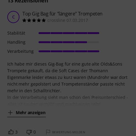
13
Rezensionen
Top Gig Bag für "längere" Trompeten
C
crossline 07.03.2017
Stabilität
Handling
Verarbeitung
Ich habe mir dieses Gig-Bag für eine gute alte Olds&Sons
Trompete gekauft, da die Soft Cases der Thomann
Eigenmarke leider etwas zu kurz waren (Mundrohr war dort
nicht mehr gepolstert und Trompetenständer passte nicht
mehr in den Schalltrichter.
In der Verarbeitung sieht man schon den Preisunterschied -
alles ist sauber vernäht und macht einen sehr
Mehr anzeigen
3
0
BEWERTUNG MELDEN