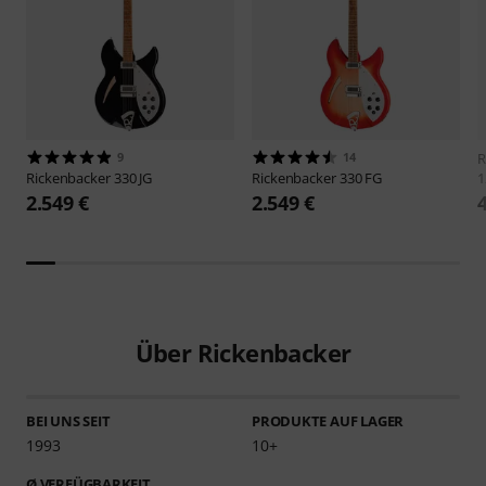
9
14
R
Rickenbacker
330 JG
Rickenbacker
330 FG
1
2.549 €
2.549 €
Über Rickenbacker
BEI UNS SEIT
PRODUKTE AUF LAGER
1993
10+
Ø VERFÜGBARKEIT