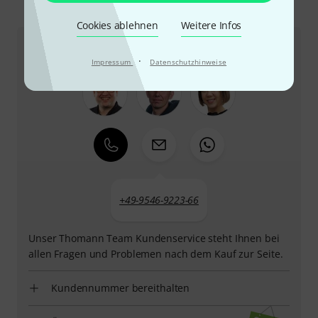
So erreichen Sie uns
Cookies ablehnen
Weitere Infos
Kundenservice
·
Impressum
Datenschutzhinweise
+49-9546-9223-66
Unser Thomann Team Kundenservice steht Ihnen bei
allen Fragen und Problemen nach dem Kauf zur Seite.
Kundennummer bereithalten