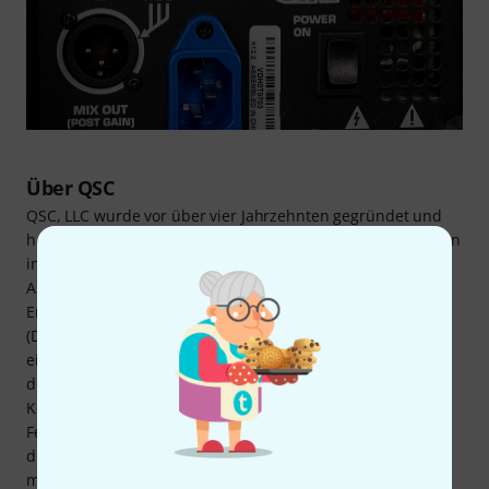
Über QSC
QSC, LLC wurde vor über vier Jahrzehnten gegründet und
hat sich seither zu einem weltweit führenden Unternehmen
in der Entwicklung und Herstellung von professionellen
Audio-Systemlösungen etabliert. Die Entwicklung von
Endstufen, Lautsprechern, digitaler Signalverarbeitung
(DSP) und digitalen Mischpulten finden bei QSC unter
einem Dach statt. So entstehen Produkte und Systeme,
deren Features bestens aufeinander abgestimmt sind. Die
Kompetenz von QSC zeigt sich auch in der modernen
Fertigungstechnik und Qualitätskontrolle. Gefertigt werden
die Produkte mit computergestützter Präzision in einer
mehr als 7.500 m² großen Anlage in Costa Mesa