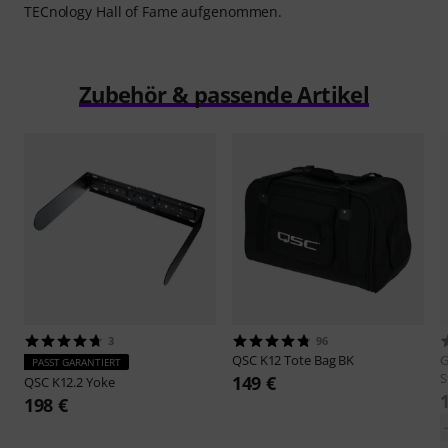
TECnology Hall of Fame aufgenommen.
Zubehör & passende Artikel
3
96
QSC
K12 Tote Bag BK
G
PASST GARANTIERT
S
149 €
QSC
K12.2 Yoke
198 €