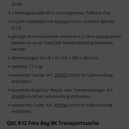
Griffe
2 Montagepunkte M10 mit integrierter PullBack-Öse
V-LOCK-Netzkabel mit Rastsperre für sicheren Betrieb
(C13)
geringe Stromaufnahme: mehrere K.2-Serie Lautsprecher
können an einer 10A/230V Standardleitung betrieben
werden
Abmessungen (H x B x T): 602 x 356 x 350 mm
Gewicht: 17,4 kg
passende Tasche: Art.
243077
(nicht im Lieferumfang
enthalten)
passende Bügel zur Wand- oder Deckenmontage: Art.
414699
(nicht im Lieferumfang enthalten)
passendes Cover: Art.
431994
(nicht im Lieferumfang
enthalten)
QSC K12 Tote Bag BK Transporttasche