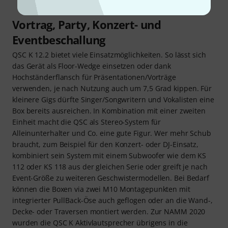
Vortrag, Party, Konzert- und
Eventbeschallung
QSC K 12.2 bietet viele Einsatzmöglichkeiten. So lässt sich
das Gerät als Floor-Wedge einsetzen oder dank
Hochständerflansch für Präsentationen/Vorträge
verwenden, je nach Nutzung auch um 7,5 Grad kippen. Für
kleinere Gigs dürfte Singer/Songwritern und Vokalisten eine
Box bereits ausreichen. In Kombination mit einer zweiten
Einheit macht die QSC als Stereo-System für
Alleinunterhalter und Co. eine gute Figur. Wer mehr Schub
braucht, zum Beispiel für den Konzert- oder DJ-Einsatz,
kombiniert sein System mit einem Subwoofer wie dem KS
112 oder KS 118 aus der gleichen Serie oder greift je nach
Event-Größe zu weiteren Geschwistermodellen. Bei Bedarf
können die Boxen via zwei M10 Montagepunkten mit
integrierter PullBack-Öse auch geflogen oder an die Wand-,
Decke- oder Traversen montiert werden. Zur NAMM 2020
wurden die QSC K Aktivlautsprecher übrigens in die