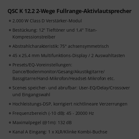
QSC K 12.2 2-Wege Fullrange-Aktivlautsprecher
2.000 W Class D Verstärker-Modul
Bestückung: 12" Tieftöner und 1,4" Titan-
Kompressionstreiber
Abstrahlcharakteristik: 75° achsensymmetrisch
45 x 25,4 mm Multifunktions-Display / 2 Auswahltasten
Presets/EQ-Voreinstellungen:
Dance/Bodenmonitor/Gesang/Akustikgitarre/
Bassgitarre/Hand-Mikrofon/Headset-Mikrofon etc.
Scenes speicher- und abrufbar: User-EQ/Delay/Crossover
und Eingangswahl
Hochleistungs-DSP, korrigiert nichtlineare Verzerrungen
Frequenzbereich (-10 dB): 45 - 20000 Hz
Maximalpegel (@1m): 132 dB
Kanal A Eingang: 1 x XLR/Klinke Kombi-Buchse