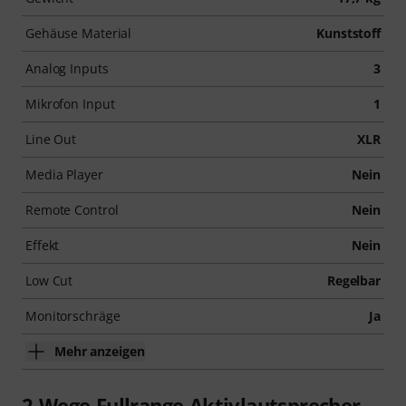
Gehäuse Material
Kunststoff
Analog Inputs
3
Mikrofon Input
1
Line Out
XLR
Media Player
Nein
Remote Control
Nein
Effekt
Nein
Low Cut
Regelbar
Monitorschräge
Ja
Mehr anzeigen
2-Wege-Fullrange-Aktivlautsprecher