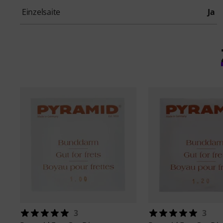
Einzelsaite
Ja
3
3