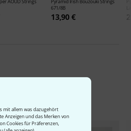
per AOUD Strings
Pyramid
Irish Bouzouki Strings
P
671/8B
La
€
13,90 €
2
is mit allem was dazugehört
rte Anzeigen und das Merken von
von Cookies für Präferenzen,
u (
alle anzeigen
).