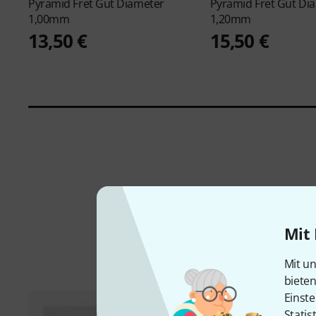
Pyramid
Fret Gut Diameter
Pyramid
Fret Gut Di
1,00mm
1,20mm
13,50 €
15,50 €
Mit 
Mit un
biete
Einste
Statis