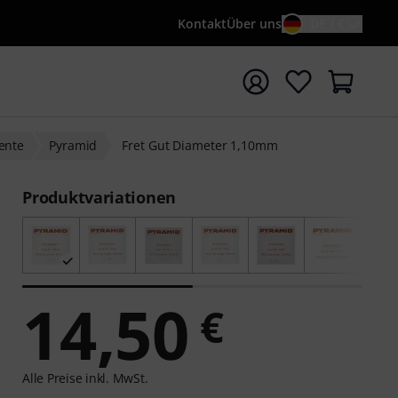
Kontakt
Über uns
DE / €
e mit Suchwort {searchTerm} starten
mente
Pyramid
Fret Gut Diameter 1,10mm
Produktvariationen
14,50
€
Alle Preise inkl. MwSt.