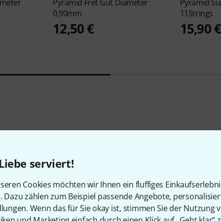
ameter
Pyramid
Fret Gut Diameter
Pyramid
Su
0,90mm
11Strings
12,50 €
15,90 
Liebe serviert!
Alternativen vergleichen
seren Cookies möchten wir Ihnen ein fluffiges Einkaufserlebn
n. Dazu zählen zum Beispiel passende Angebote, personalisie
llungen. Wenn das für Sie okay ist, stimmen Sie der Nutzung 
tiken und Marketing einfach durch einen Klick auf „Geht klar“ z