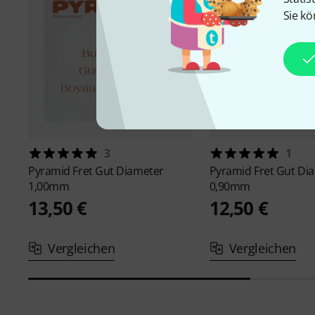
Sie kö
3
1
Pyramid
Fret Gut Diameter
Pyramid
Fret Gut Di
1,00mm
0,90mm
13,50 €
12,50 €
Vergleichen
Vergleichen