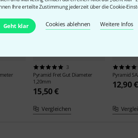
nnen Ihre erteilte Zustimmung jederzeit über die Cookie-Einst
Cookies ablehnen
Weitere Infos
Geht klar
3
ameter
Pyramid
Fret Gut Diameter
Pyramid
SA
1,20mm
12,90 
15,50 €
Vergleichen
Vergle