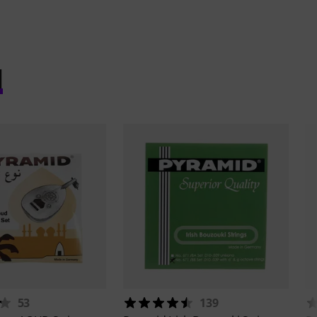
l
53
139