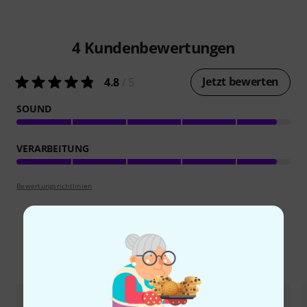
4
Kundenbewertungen
Jetzt bewerten
4.8
/ 5
SOUND
VERARBEITUNG
Bewertungsrichtlinien
Alternativen vergleichen