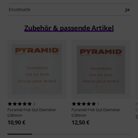
Einzelsaite
Ja
Zubehör & passende Artikel
2
1
P
Pyramid
Fret Gut Diameter
Pyramid
Fret Gut Diameter
0
0,80mm
0,90mm
10,90 €
12,50 €