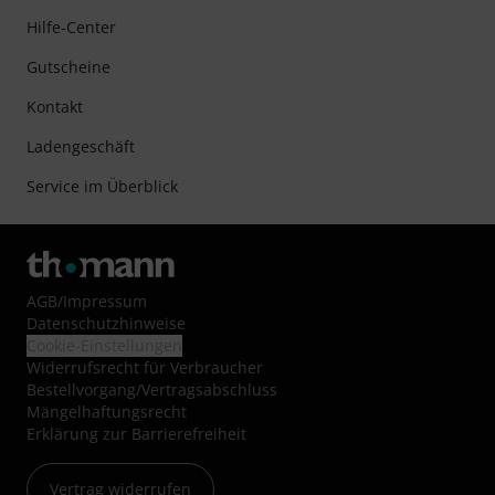
Hilfe-Center
Gutscheine
Kontakt
Ladengeschäft
Service im Überblick
AGB
/
Impressum
Datenschutzhinweise
Cookie-Einstellungen
Widerrufsrecht für Verbraucher
Bestellvorgang/Vertragsabschluss
Mängelhaftungsrecht
Erklärung zur Barrierefreiheit
Vertrag widerrufen