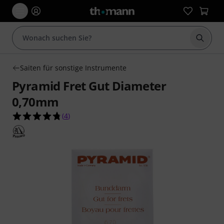
Suche 
Saiten für sonstige Instrumente
Pyramid Fret Gut Diameter
0,70mm
4.8 von 5 Sternen aus 4 Kundenbewertungen
(
4
)