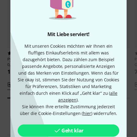
Mit Liebe serviert!
Mit unseren Cookies möchten wir Ihnen ein
fluffiges Einkaufserlebnis mit allem was
2
65
Pyramid
Fret Gut Diameter
Pyramid
Aoud Strings Arabic
P
dazugehört bieten. Dazu zählen zum Beispiel
0,80mm
Tuning
G
passende Angebote, personalisierte Anzeigen
10,90 €
8,90 €
und das Merken von Einstellungen. Wenn das für
Sie okay ist, stimmen Sie der Nutzung von Cookies
Vergleichen
Vergleichen
für Präferenzen, Statistiken und Marketing
einfach durch einen Klick auf „Geht klar“ zu (
alle
anzeigen
).
Sie können Ihre erteilte Zustimmung jederzeit
über die Cookie-Einstellungen (
hier
) widerrufen.
Smart Navigator
Geht klar