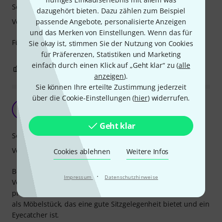
Sound
dazugehört bieten. Dazu zählen zum Beispiel
Verarbeitung
passende Angebote, personalisierte Anzeigen
und das Merken von Einstellungen. Wenn das für
Fühlt sich wertig an, funktional und guter Klang.
Sie okay ist, stimmen Sie der Nutzung von Cookies
für Präferenzen, Statistiken und Marketing
einfach durch einen Klick auf „Geht klar“ zu (
alle
1
0
BEWERTUNG MELDEN
anzeigen
).
Sie können Ihre erteilte Zustimmung jederzeit
über die Cookie-Einstellungen (
hier
) widerrufen.
Tolles Cajon auch als Möbelstück
DM
Der Mecklenburger 08.08.2025
Geht klar
Sound
Verarbeitung
Cookies ablehnen
Weitere Infos
Bestellt und schon geliefert. Sehr gut verpackt.
·
Impressum
Datenschutzhinweise
Verarbeitung des Cajons hervorragend, super Klang, der
problemlos verstellt werden kann. Nutzen das Cajon auch
als Möbelstück, das eine gute Sitzgelegenheit bietet und ein
Eyecatcher ist.