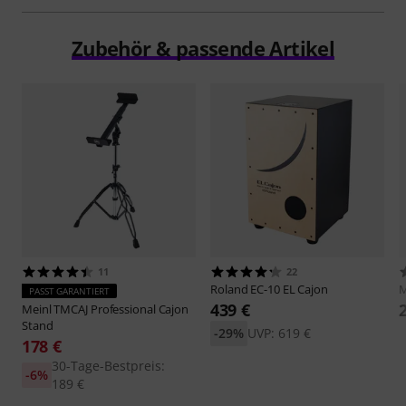
Zubehör & passende Artikel
11
22
Roland
EC-10 EL Cajon
M
PASST GARANTIERT
439 €
Meinl
TMCAJ Professional Cajon
Stand
-29%
UVP: 619 €
178 €
30-Tage-Bestpreis:
-6%
189 €