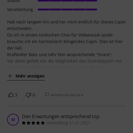
Sound
Verarbeitung
Hab nach langem hin und her mich endlich für dieses Cajon
entschieden.
Da ich in einem türkischen Chor für Volksmusik spiele
brauche ich ein harmonisch klingendes Cajon. Dies ist hier
der Fall.
Kraftvoller Bass und sehr fein ansprechende "Snare".
Vor allem gefällt mir die Möglichkeit den Snareteppich mit
dem Fuß bei Bedarf umzuschalten und auch noch
Mehr anzeigen
3
0
BEWERTUNG MELDEN
Den Erwartungen entsprechend top
M
modellking 21.01.2021