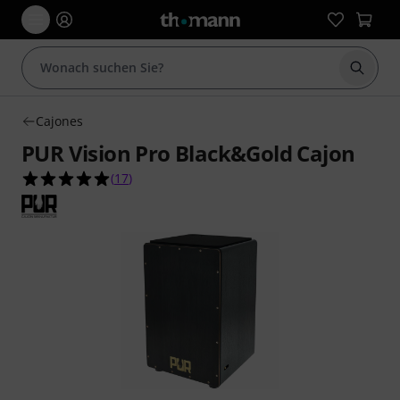
Suche 
Cajones
PUR Vision Pro Black&Gold Cajon
4.9 von 5 Sternen aus 17 Kundenbewertungen
(
17
)