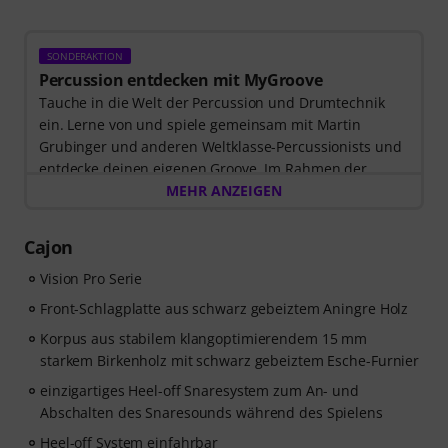
SONDERAKTION
Percussion entdecken mit MyGroove
Tauche in die Welt der Percussion und Drumtechnik
ein. Lerne von und spiele gemeinsam mit Martin
Grubinger und anderen Weltklasse-Percussionists und
entdecke deinen eigenen Groove. Im Rahmen der
Sonderaktion, die bis einschließlich 14. Oktober 2026
MEHR ANZEIGEN
gilt, erhältst du
3 Monate exklusiven Zugang zur
MyGroove School of Drums
– völlig kostenlos! Der
Cajon
Freischaltcode zur App wird Dir automatisch per E-Mail
zugeschickt.
Vision Pro Serie
Front-Schlagplatte aus schwarz gebeiztem Aningre Holz
Korpus aus stabilem klangoptimierendem 15 mm
starkem Birkenholz mit schwarz gebeiztem Esche-Furnier
einzigartiges Heel-off Snaresystem zum An- und
Abschalten des Snaresounds während des Spielens
Heel-off System einfahrbar