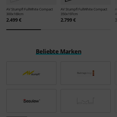
AV Stumpfl
FullWhite Compact
AV Stumpfl
FullWhite Compact
A
300x169cm
350x197cm
4
2.499 €
2.799 €
Beliebte Marken