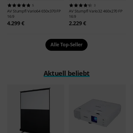
5
3
AV Stumpfl
Vario64 650x370 FP
AV Stumpfl
Vario32 460x270 FP
16:9
16:9
4.299 €
2.229 €
Alle Top-Seller
Aktuell beliebt