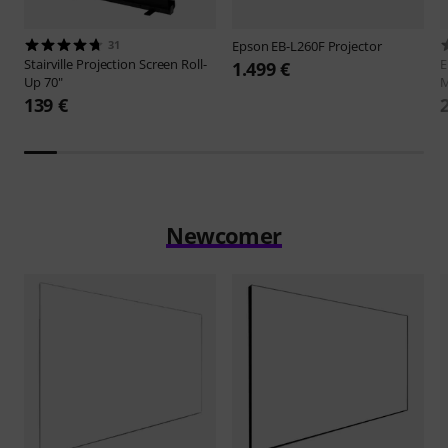
31
Epson
EB-L260F Projector
Stairville
Projection Screen Roll-
E
1.499 €
Up 70"
M
139 €
Newcomer