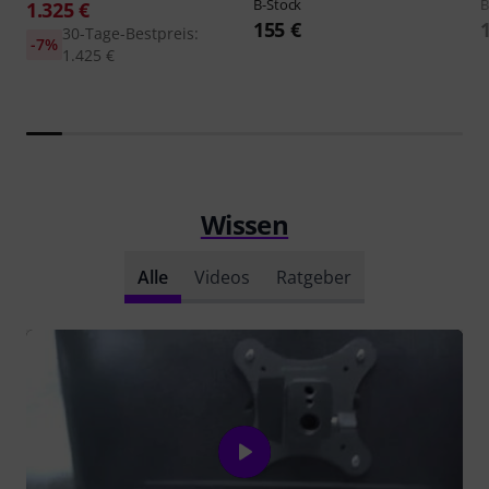
B-Stock
B
1.325 €
155 €
30-Tage-Bestpreis:
-7%
1.425 €
Wissen
Alle
Videos
Ratgeber