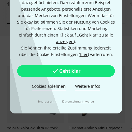
dazugehört bieten. Dazu zählen zum Beispiel
139 €
239 €
passende Angebote, personalisierte Anzeigen
und das Merken von Einstellungen. Wenn das für
Sie okay ist, stimmen Sie der Nutzung von Cookies
für Präferenzen, Statistiken und Marketing
einfach durch einen Klick auf „Geht klar“ zu (
alle
anzeigen
).
Sie können Ihre erteilte Zustimmung jederzeit
Schnäppchen
über die Cookie-Einstellungen (
hier
) widerrufen.
Geht klar
Cookies ablehnen
Weitere Infos
·
Impressum
Datenschutzhinweise
YoloLiv
YoloBox Ultra B-Stock
Euromet
Arakno Mini Projector
S