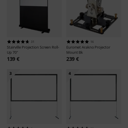
31
16
Stairville
Projection Screen Roll-
Euromet
Arakno Projector
Up 70"
Mount Bk
139 €
239 €
3
4