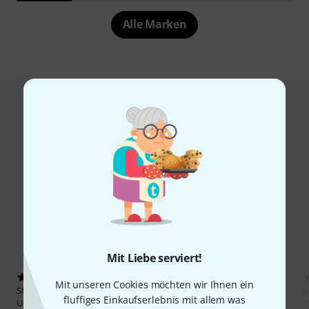
Alle Marken
Hot Deals
Mit Liebe serviert!
31
16
Mit unseren Cookies möchten wir Ihnen ein
Stairville
Projection Screen Roll-
Euromet
Arakno Projector
A
fluffiges Einkaufserlebnis mit allem was
Up 70"
Mount Bk
1