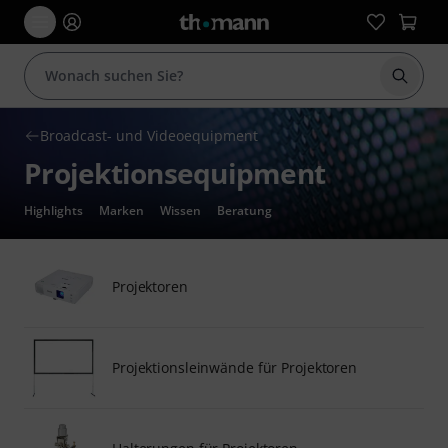
Suche 
Broadcast- und Videoequipment
Projektionsequipment
Highlights
Marken
Wissen
Beratung
Projektoren
Projektionsleinwände für Projektoren