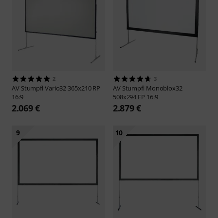
2
3
AV Stumpfl
Vario32 365x210 RP
AV Stumpfl
Monoblox32
16:9
508x294 FP 16:9
2.069 €
2.879 €
9
10