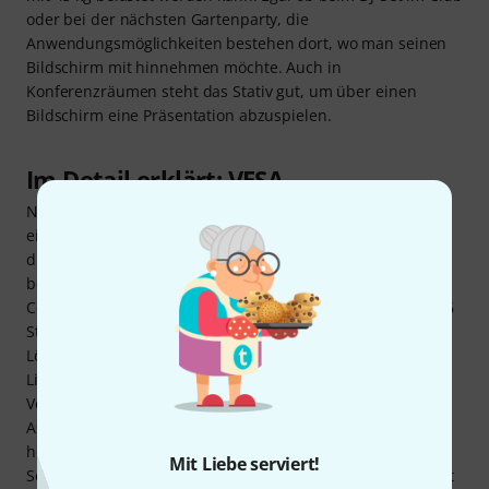
oder bei der nächsten Gartenparty, die
Anwendungsmöglichkeiten bestehen dort, wo man seinen
Bildschirm mit hinnehmen möchte. Auch in
Konferenzräumen steht das Stativ gut, um über einen
Bildschirm eine Präsentation abzuspielen.
Im Detail erklärt: VESA
Nicht jede Halterung ist für jeden Bildschirm geeignet. Ob
eine Halterung am Bildschirm befestigt werden kann, wird
durch die VESA-Maße bzw. VESA-Werte des Bildschirms
bestimmt. Auf der Rückseite von z.B. LCD-Fernsehern oder
Computermonitoren befinden sich Schraublöcher (4 oder 6
Stück) zur Befestigung der Halterung. Die Abstände dieser
Löcher zueinander wurden unter den
Lieferanten/Herstellern vereinbart. Der Name dieser
Vereinbarung nennt sich VESA (Video Electronics Standard
Association). Das VESA-Maß wird nun ermittelt, indem der
horizontale und vertikalen Abstand zwischen den
Mit Liebe serviert!
Schraublöchern gemessen wird in Millimetern (Mittelpunkt