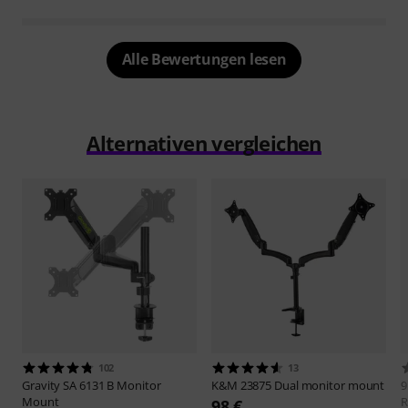
Alle Bewertungen lesen
Alternativen vergleichen
102
13
Gravity
SA 6131 B Monitor
K&M
23875 Dual monitor mount
9
Mount
R
98 €