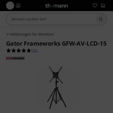
Suche 
Halterungen für Monitore
Gator Frameworks GFW-AV-LCD-15
4.8 von 5 Sternen aus 12 Kundenbewertungen
(
12
)