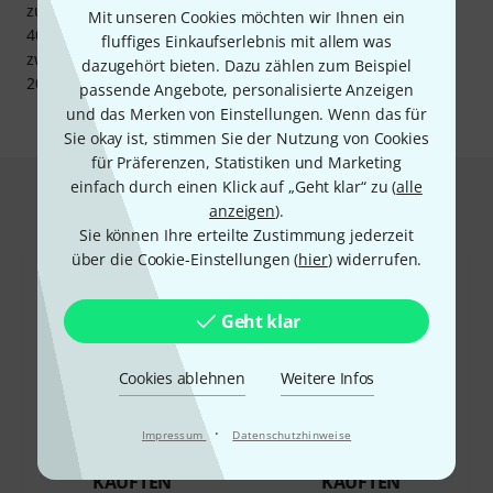
zu Mittelpunkt). VESA-Maße bzw.VESA-Werte können z.B.
Mit unseren Cookies möchten wir Ihnen ein
400x200 sein. Das bedeutet, dass der horizontale Abstand
fluffiges Einkaufserlebnis mit allem was
zwischen den Schraublöchern 400 mm und der vertikale
dazugehört bieten. Dazu zählen zum Beispiel
200 mm beträgt.
passende Angebote, personalisierte Anzeigen
und das Merken von Einstellungen. Wenn das für
Sie okay ist, stimmen Sie der Nutzung von Cookies
für Präferenzen, Statistiken und Marketing
einfach durch einen Klick auf „Geht klar“ zu (
alle
Das kauften Kunden, die sich dieses
anzeigen
).
Produkt angesehen haben
Sie können Ihre erteilte Zustimmung jederzeit
über die Cookie-Einstellungen (
hier
) widerrufen.
Geht klar
Cookies ablehnen
Weitere Infos
51%
23%
·
Impressum
Datenschutzhinweise
KAUFTEN
KAUFTEN