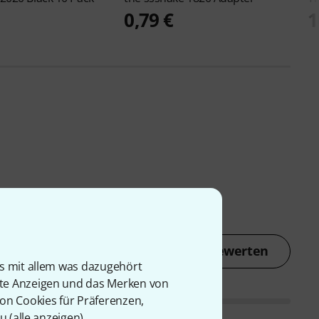
0,79 €
1
Jetzt bewerten
is mit allem was dazugehört
rte Anzeigen und das Merken von
von Cookies für Präferenzen,
u (
alle anzeigen
).