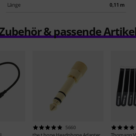
Länge
0,11 m
Zubehör & passende Artike
5660
J
the t.bone
Headphone Adapter
Thomann
V