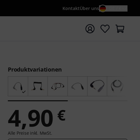
Kontakt
Über uns
DE / €
e mit Suchwort {searchTerm} starten
Produktvariationen
4,90
€
Alle Preise inkl. MwSt.