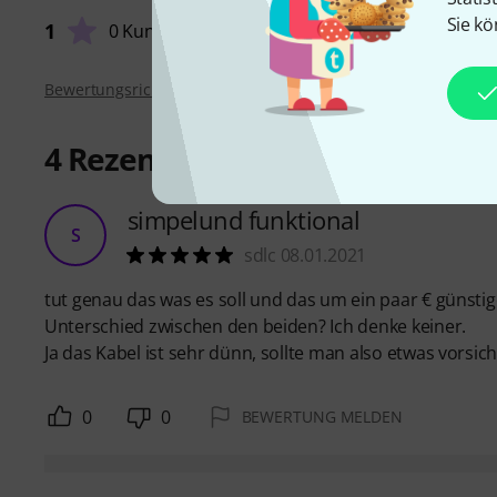
Sie kö
1
0 Kunden
Bewertungsrichtlinien
4
Rezensionen
simpelund funktional
S
sdlc 08.01.2021
tut genau das was es soll und das um ein paar € günstig
Unterschied zwischen den beiden? Ich denke keiner.
Ja das Kabel ist sehr dünn, sollte man also etwas vorsic
0
0
BEWERTUNG MELDEN