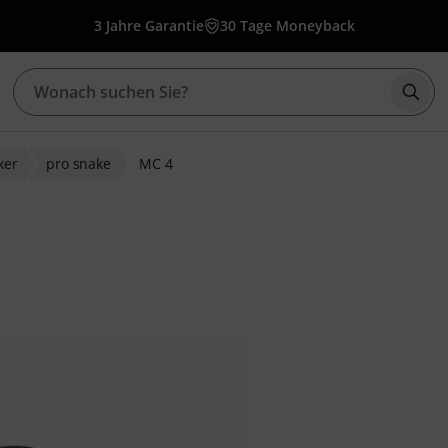
3 Jahre Garantie
30 Tage Moneyback
Such
ker
pro snake
MC 4
ewertungen