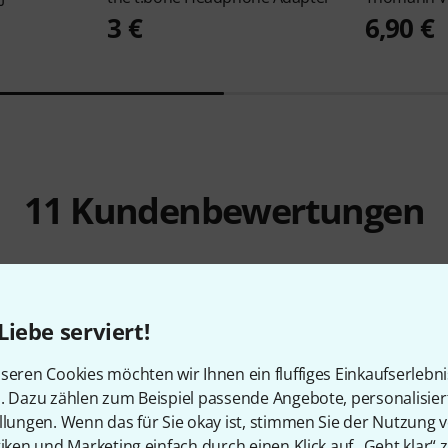
3 €
6,90 €
11
Kundenbewertungen
Liebe serviert!
4.5
/ 5
seren Cookies möchten wir Ihnen ein fluffiges Einkaufserlebn
n. Dazu zählen zum Beispiel passende Angebote, personalisie
EITUNG
llungen. Wenn das für Sie okay ist, stimmen Sie der Nutzung 
tiken und Marketing einfach durch einen Klick auf „Geht klar“ z