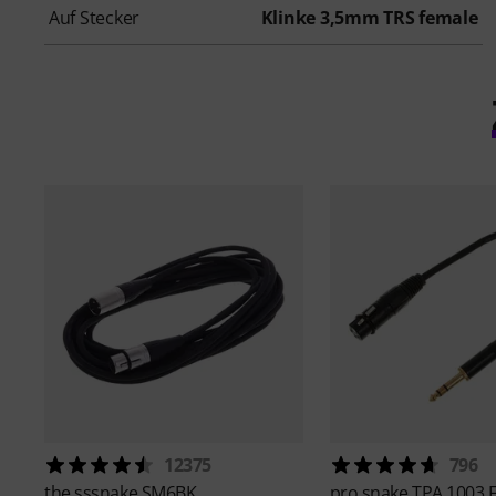
Auf Stecker
Klinke 3,5mm TRS female
12375
796
the sssnake
SM6BK
pro snake
TPA 1003 F