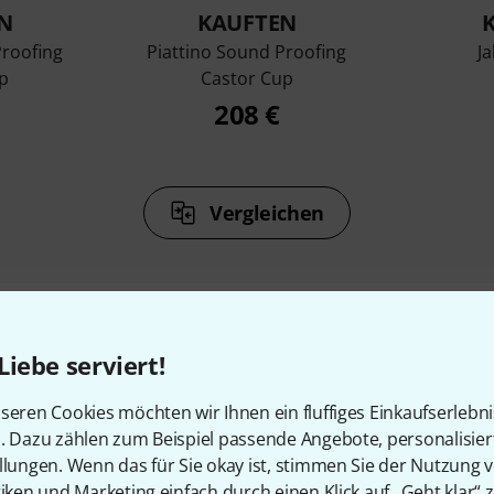
N
KAUFTEN
Proofing
Piattino Sound Proofing
Ja
p
Castor Cup
208 €
Vergleichen
Liebe serviert!
Zubehör & passende Artike
seren Cookies möchten wir Ihnen ein fluffiges Einkaufserlebn
n. Dazu zählen zum Beispiel passende Angebote, personalisie
llungen. Wenn das für Sie okay ist, stimmen Sie der Nutzung 
tiken und Marketing einfach durch einen Klick auf „Geht klar“ z