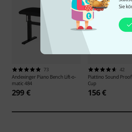
Sie kö
73
42
Andexinger
Piano Bench Lift-o-
Piattino
Sound Proof
matic 484
Cup
299 €
156 €