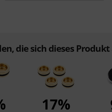
en, die sich dieses Produk
%
17%