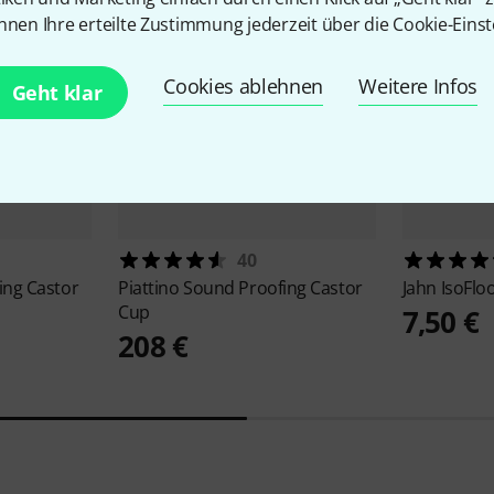
nnen Ihre erteilte Zustimmung jederzeit über die Cookie-Einst
Cookies ablehnen
Weitere Infos
Geht klar
40
ing Castor
Piattino
Sound Proofing Castor
Jahn
IsoFlo
Cup
7,50 €
208 €