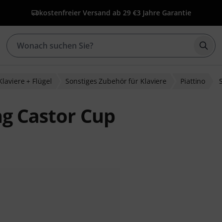
kostenfreier Versand ab 29 €
3 Jahre Garantie
Such
Klaviere + Flügel
Sonstiges Zubehör für Klaviere
Piattino
ng Castor Cup
ewertungen