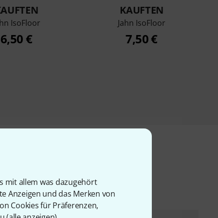
KAUFTEN
KAUFTEN
hn IsoFloor
Jahn IsoFloor
6,50 €
7,50 €
l
is mit allem was dazugehört
rte Anzeigen und das Merken von
von Cookies für Präferenzen,
u (
alle anzeigen
).