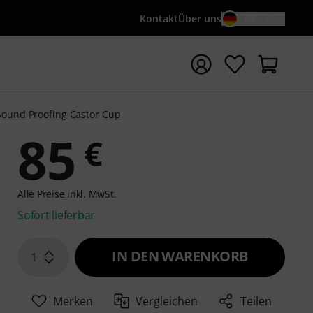
Kontakt
Über uns
DE / €
e mit Suchwort {searchTerm} starten
Sound Proofing Castor Cup
85
€
Alle Preise inkl. MwSt.
Sofort lieferbar
IN DEN WARENKORB
1
Merken
Vergleichen
Teilen