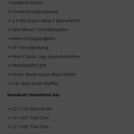
lackierte Kessel
Chrom Kesselhardware
2,3 mm Super Hoop II Spannreifen
Opti-Mount Tomhaltesystem
Remo Schlagzeugfelle
45° Kesselgratung
Pearl Classic Lugs Spannböckchen
PMX924XSP/C339
Farbe: Matte Caviar Black (#339)
inkl. Bass Drum Muffler
Kesselsatz bestehend aus:
22" x 16" Bass Drum
10" x 07" Tom Tom
12" x 08" Tom Tom