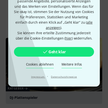
passende Angebote, personalisierte Anzeigen
und das Merken von Einstellungen. Wenn das für
Sie okay ist, stimmen Sie der Nutzung von Cookies
Schon gewusst?
für Präferenzen, Statistiken und Marketing
einfach durch einen Klick auf „Geht klar“ zu (
alle
Alle
Ratgeber
anzeigen
).
Sie können Ihre erteilte Zustimmung jederzeit
über die Cookie-Einstellungen (
hier
) widerrufen.
Geht klar
Cookies ablehnen
Weitere Infos
·
Impressum
Datenschutzhinweise
RATGEBER
DJ-Plattenspieler