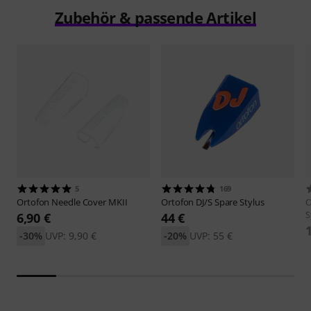
Zubehör & passende Artikel
5
169
Ortofon
Needle Cover MKII
Ortofon
DJ/S Spare Stylus
O
S
6,90 €
44 €
-30%
UVP: 9,90 €
-20%
UVP: 55 €