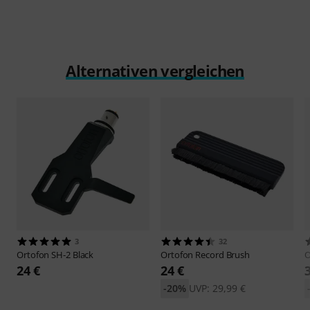
Alternativen vergleichen
3
32
Ortofon
SH-2 Black
Ortofon
Record Brush
O
24 €
24 €
-20%
UVP: 29,99 €