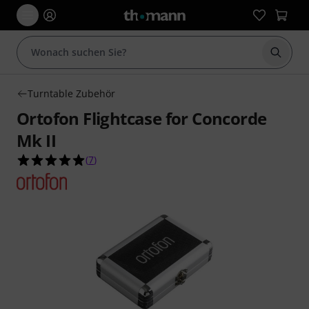
Suche 
Turntable Zubehör
Ortofon Flightcase for Concorde
Mk II
5.0 von 5 Sternen aus 7 Kundenbewertungen
(
7
)