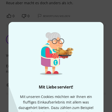
Reue aber macht es doch anders als ich.
0
0
BEWERTUNG MELDEN
Schön und praktische Tonabnehmer
Aufbewahrung
W
Wolfgang287 23.07.2025
Verarbeitung
Erinnert ein wenig an die bekannten Kofferhersteller. Sehr
robust und formschön für die Concordes.
0
0
BEWERTUNG MELDEN
Mit Liebe serviert!
Mit unseren Cookies möchten wir Ihnen ein
fluffiges Einkaufserlebnis mit allem was
Alle Bewertungen lesen
dazugehört bieten. Dazu zählen zum Beispiel