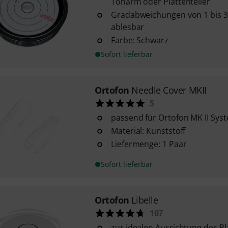
Tonarm oder Plattenteller
Gradabweichungen von 1 bis 3
ablesbar
Farbe: Schwarz
Sofort lieferbar
Ortofon
Needle Cover MKII
5
passend für Ortofon MK II Sys
Material: Kunststoff
Liefermenge: 1 Paar
Sofort lieferbar
Ortofon
Libelle
107
zur idealen Ausrichtung des Pl