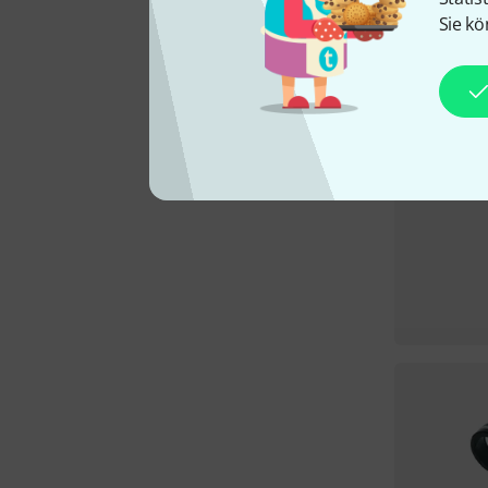
Sie kö