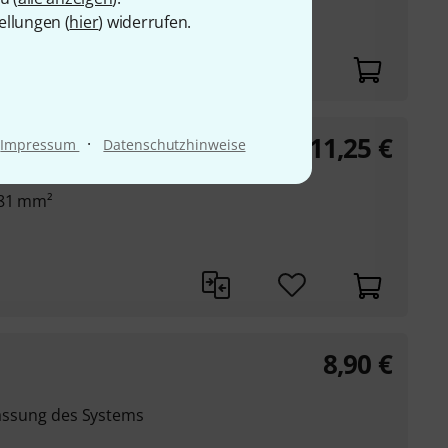
ellungen (
hier
) widerrufen.
11,25
€
·
Impressum
Datenschutzhinweise
081 mm²
8,90
€
npassung des Systems