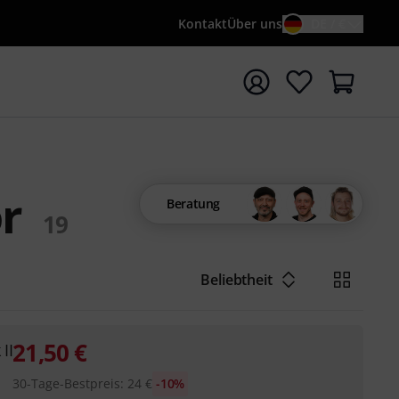
Kontakt
Über uns
DE / €
e mit Suchwort {searchTerm} starten
r
Beratung
19
Beliebtheit
21,50
€
II
30-Tage-Bestpreis
:
24
€
-10%