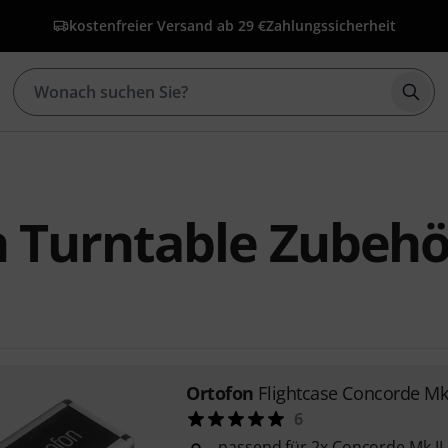
kostenfreier Versand ab 29 €
Zahlungssicherheit
Such
 Turntable Zubehö
Ortofon
Flightcase Concorde Mk 
6
passend für 2x Concorde Mk II