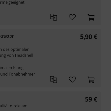
arme geeignet
5,90
€
tractor
 des optimalen
llung von Headshell
imalen Klang
ler und Tonabnehmer
59
€
alität direkt am