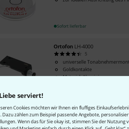
Sofort lieferbar
Ortofon
LH-4000
5
universelle Tonabnehmermon
Goldkontakte
Material: Aluminium
Sofort lieferbar
Liebe serviert!
seren Cookies möchten wir Ihnen ein fluffiges Einkaufserlebn
Ortofon
Stylus Pressure Gauge
n. Dazu zählen zum Beispiel passende Angebote, personalisie
41
llungen. Wenn das für Sie okay ist, stimmen Sie der Nutzung 
zur Bestimmung der Auflagekra
tiken und Marketing einfach durch einen Klick auf „Geht klar“ z