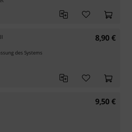
et
8,90
€
II
npassung des Systems
9,50
€