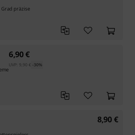
 Grad präzise
6,90
€
UVP:
9,90
€
-30%
teme
8,90
€
attenspielers