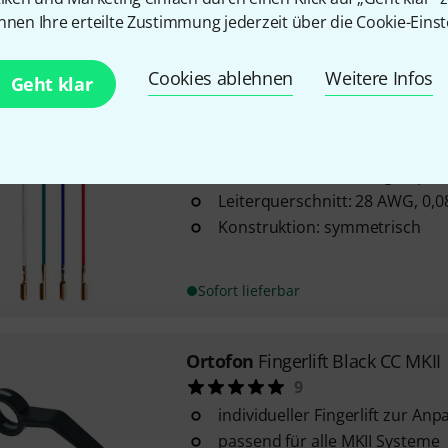
nnen Ihre erteilte Zustimmung jederzeit über die Cookie-Einst
Sofort lieferbar
Cookies ablehnen
Weitere Infos
Geht klar
Ortofon
Standard Lead Wire Set
Leiteraufbau: 40-Strang Kupfer
Leiterquerschnitt: 28 AWG, 0,
Konstruktion: symmetrisch
Sofort lieferbar
Ortofon
Fingerlift Black CC MKII
9
individueller Fingerlift zur A
passend für alle MKII Systeme