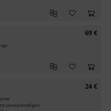
69
€
tage
24
€
olymer
e mit standardmäßigem