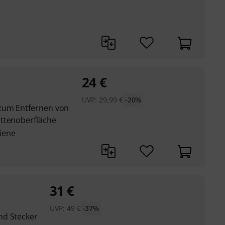
24
€
UVP:
29,99
€
-20%
zum Entfernen von
attenoberfläche
iene
31
€
UVP:
49
€
-37%
nd Stecker