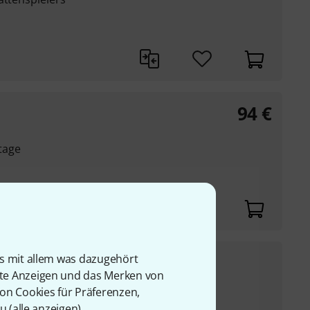
94
€
tage
7,90
€
is mit allem was dazugehört
rte Anzeigen und das Merken von
UVP:
9,90
€
-20%
von Cookies für Präferenzen,
ft von 1,25 g und 4 g
u (
alle anzeigen
).