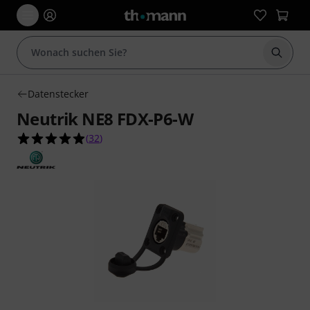
Suche 
Datenstecker
Neutrik NE8 FDX-P6-W
4.9 von 5 Sternen aus 32 Kundenbewertungen
(
32
)