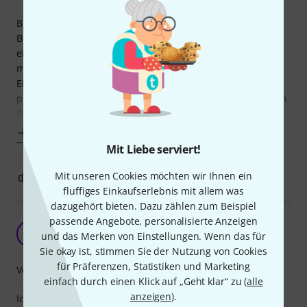
Benutze diese Einbaubuchsen, um die AES-Ausgänge der
Behringer Digital Snakes, die in einem tragbaren Rack
eingebaut sind, nach außen zu führen. Das funktioniert
mittels dieser Adapter, die an Patchpanels mit D-Typ-
Einlässen eingeschraubt werden, perfekt und sieht viel
professioneller aus. Man erspart sich auch das Friemeln im
Rack ohne Sicht unter sehr beengten
Mehr anzeigen
Mit Liebe serviert!
Mit unseren Cookies möchten wir Ihnen ein
0
0
BEWERTUNG MELDEN
fluffiges Einkaufserlebnis mit allem was
dazugehört bieten. Dazu zählen zum Beispiel
passende Angebote, personalisierte Anzeigen
Super CAT Einbaubuchse
K
und das Merken von Einstellungen. Wenn das für
Kreisverkehr 13.04.2020
Sie okay ist, stimmen Sie der Nutzung von Cookies
für Präferenzen, Statistiken und Marketing
Verarbeitung
einfach durch einen Klick auf „Geht klar“ zu (
alle
anzeigen
).
Ich nutze sie in unserem Liverack für den Anschluss der