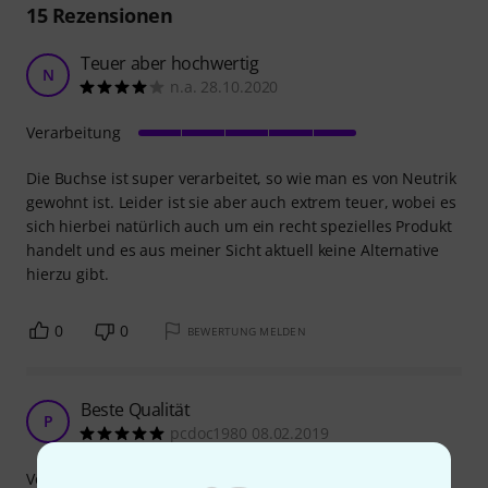
15
Rezensionen
Teuer aber hochwertig
N
n.a. 28.10.2020
Verarbeitung
Die Buchse ist super verarbeitet, so wie man es von Neutrik
gewohnt ist. Leider ist sie aber auch extrem teuer, wobei es
sich hierbei natürlich auch um ein recht spezielles Produkt
handelt und es aus meiner Sicht aktuell keine Alternative
hierzu gibt.
0
0
BEWERTUNG MELDEN
Beste Qualität
P
pcdoc1980 08.02.2019
Verarbeitung