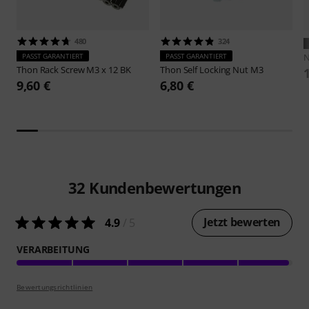
480
324
PASST GARANTIERT
PASST GARANTIERT
N
Thon
Rack Screw M3 x 12 BK
Thon
Self Locking Nut M3
9,60 €
6,80 €
32
Kundenbewertungen
Jetzt bewerten
4.9
/ 5
VERARBEITUNG
Bewertungsrichtlinien