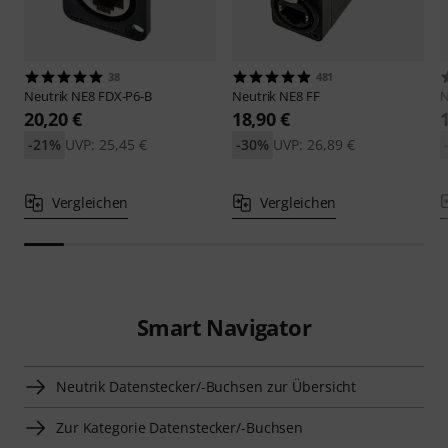
38
481
Neutrik
NE8 FDX-P6-B
Neutrik
NE8 FF
N
20,20 €
18,90 €
-21%
UVP: 25,45 €
-30%
UVP: 26,89 €
Vergleichen
Vergleichen
Smart Navigator
Neutrik Datenstecker/-Buchsen zur Übersicht
Zur Kategorie Datenstecker/-Buchsen