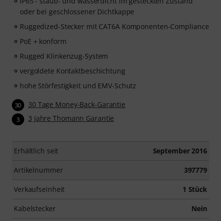
IP65 - staub- und wasserdicht im gesteckten Zustand
oder bei geschlossener Dichtkappe
Ruggedized-Stecker mit CAT6A Komponenten-Compliance
PoE + konform
Rugged Klinkenzug-System
vergoldete Kontaktbeschichtung
hohe Störfestigkeit und EMV-Schutz
30 Tage Money-Back-Garantie
30
3 Jahre Thomann Garantie
3
Erhältlich seit
September 2016
Artikelnummer
397779
Verkaufseinheit
1 Stück
Kabelstecker
Nein