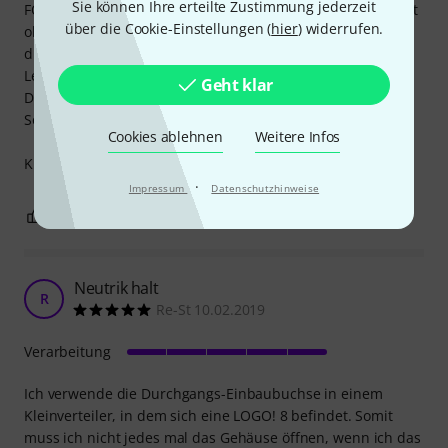
Sie können Ihre erteilte Zustimmung jederzeit
FOH-Pult CAT-Leitung. Habe damit noch nie ausfälle gehabt
über die Cookie-Einstellungen (
hier
) widerrufen.
obwohl ich mit dem CAT vor der Buchse eigentlich schon
die vom Hersteller angegebene Maximallänge der CAT-
Leitung ausreize.
Geht klar
Die Verschlussklappe ist goldwert auf staubingen Festivals.
So bleibt der Anschluss immer sauber.
Cookies ablehnen
Weitere Infos
Klare Kaufempfehlung an unentschlossene!
·
Impressum
Datenschutzhinweise
0
0
BEWERTUNG MELDEN
Neutrik halt
R
Re-St 10.02.2019
Verarbeitung
Ich verwende die Durchgangs-Einbaubuchse in einem
Kleinverteiler, in dem sich eine LOGO! 8 befindet. Somit
muss ich nicht jedes mal das Gehäuse öffnen, wenn ich das