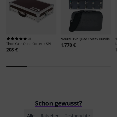
35
Neural DSP
Quad Cortex Bundle
Thon
Case Quad Cortex + SP1
N
1.770 €
208 €
Schon gewusst?
Alle
Ratgeber
Testberichte