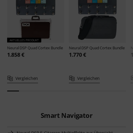
AKTUELLES PRODUKT
Neural DSP
Quad Cortex Bundle
Neural DSP
Quad Cortex Bundle
N
1.858 €
1.770 €
Vergleichen
Vergleichen
Smart Navigator
Neural DSP E-Gitarren Multieffekte zur Übersicht