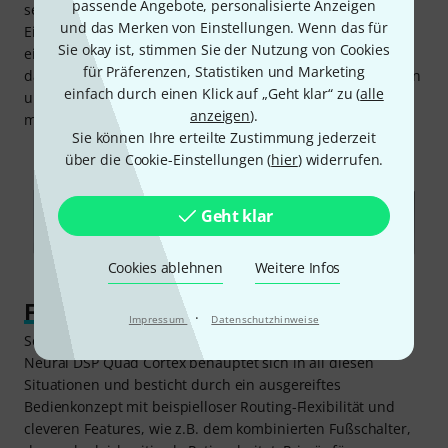
passende Angebote, personalisierte Anzeigen
seinen vielseitigen Anschlüssen, die es für nahezu jeden
und das Merken von Einstellungen. Wenn das für
Einsatz qualifiziert. Hinzu kommt die Möglichkeit, mittels
Sie okay ist, stimmen Sie der Nutzung von Cookies
einzigartiger „Neural Capture Technologie“ den Klang und
für Präferenzen, Statistiken und Marketing
das Klangverhalten von Verstärkern oder Rigs nachzubilden
einfach durch einen Klick auf „Geht klar“ zu (
alle
und sie dauerhaft zu sichern, sodass die Vielfalt an
anzeigen
).
möglichen Sounds stetig erweitert werden kann.
Sie können Ihre erteilte Zustimmung jederzeit
über die Cookie-Einstellungen (
hier
) widerrufen.
Geht klar
Cookies ablehnen
Weitere Infos
Für live und Studio geeignet
·
Impressum
Datenschutzhinweise
Sei es im Studio, im Proberaum oder beim Live-Gig: Das
Neural DSP Quad Cortex behauptet sich in all diesen
Situationen und besticht durch ein ausgereiftes
Bedienkonzept mit beispielloser Routing-Flexibilität und
cleveren Features, wie z.B. dem kombinierten Fußschalter,