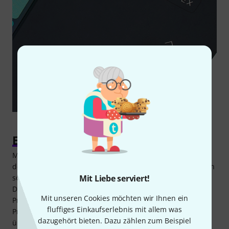
Eine echte Workstation
Mit der riesigen Anzahl hochwertiger Amp-Simulationen,
den über 1.000 Cab-Simulationen, den zahlreichen Effekten
Mit Liebe serviert!
sowie der intuitiven Steuerung über das Touchscreen-
Display ist das Neural DSP Quad Cortex zweifellos eine
Mit unseren Cookies möchten wir Ihnen ein
Profi-Maschine für den uneingeschränkten Einsatz im
fluffiges Einkaufserlebnis mit allem was
Proberaum, dem Studio oder beim Live-Gig. Neben den
dazugehört bieten. Dazu zählen zum Beispiel
überzeugenden Sounds besticht das Board zudem mit