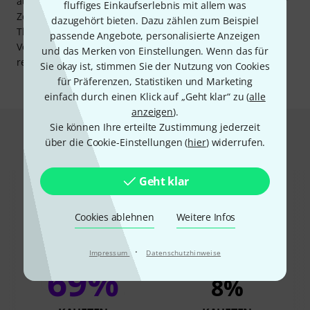
automatisch nach Ablauf der 3 Monate. Wer nach Ende der
fluffiges Einkaufserlebnis mit allem was
Zeit weiter dabeibleiben möchte, kann entweder über
dazugehört bieten. Dazu zählen zum Beispiel
Thomann eine neue Mitgliedschaft in Form des Online-
passende Angebote, personalisierte Anzeigen
Vouchers erwerben oder direkt auf music2me.com ein
und das Merken von Einstellungen. Wenn das für
reguläres Abonnement abschließen.
Sie okay ist, stimmen Sie der Nutzung von Cookies
für Präferenzen, Statistiken und Marketing
einfach durch einen Klick auf „Geht klar“ zu (
alle
anzeigen
).
Sie können Ihre erteilte Zustimmung jederzeit
Das kauften Kunden, die sich dieses
über die Cookie-Einstellungen (
hier
) widerrufen.
Produkt angesehen haben
Geht klar
Cookies ablehnen
Weitere Infos
·
Impressum
Datenschutzhinweise
69%
8%