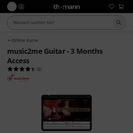
Suche 
Online Kurse
music2me Guitar - 3 Months
Access
4.4 von 5 Sternen aus 8 Kundenbewertungen
(
8
)