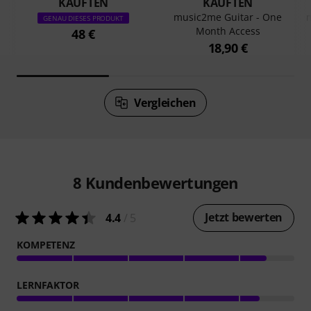
KAUFTEN
KAUFTEN
music2me Guitar - One
GENAU DIESES PRODUKT
Month Access
48 €
18,90 €
Vergleichen
8
Kundenbewertungen
Jetzt bewerten
4.4
/ 5
KOMPETENZ
LERNFAKTOR