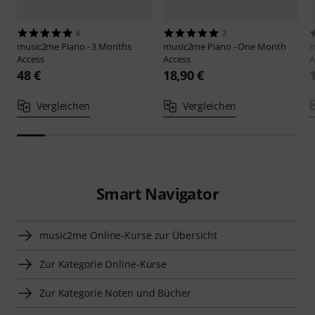
6
2
music2me
Piano - 3 Months
music2me
Piano - One Month
m
Access
Access
A
48 €
18,90 €
Vergleichen
Vergleichen
Smart Navigator
music2me Online-Kurse zur Übersicht
Zur Kategorie Online-Kurse
Zur Kategorie Noten und Bücher