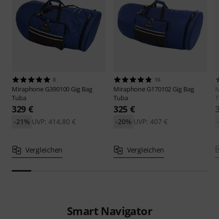
8
16
Miraphone
G390100 Gig Bag
Miraphone
G170102 Gig Bag
M
Tuba
Tuba
T
329 €
325 €
-21%
UVP: 414,80 €
-20%
UVP: 407 €
Vergleichen
Vergleichen
Smart Navigator