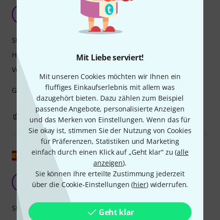
In Ordnung
S
Serbon 13.10.2019
Stabilität
Handling
Mit Liebe serviert!
Verarbeitung
Mit unseren Cookies möchten wir Ihnen ein
fluffiges Einkaufserlebnis mit allem was
Gekauft für eine BS 3099 F Tuba, passt perfekt
dazugehört bieten. Dazu zählen zum Beispiel
passende Angebote, personalisierte Anzeigen
1
0
BEWERTUNG MELDEN
und das Merken von Einstellungen. Wenn das für
Sie okay ist, stimmen Sie der Nutzung von Cookies
für Präferenzen, Statistiken und Marketing
einfach durch einen Klick auf „Geht klar“ zu (
alle
Original zeigen
anzeigen
).
Sie können Ihre erteilte Zustimmung jederzeit
Wenig Übung
P
über die Cookie-Einstellungen (
hier
) widerrufen.
Píscore 07.12.2022
Stabilität
Geht klar