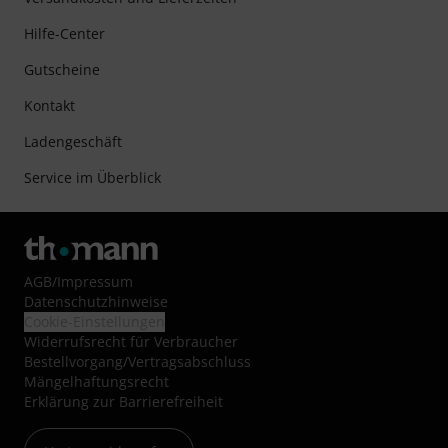
Hilfe-Center
Gutscheine
Kontakt
Ladengeschäft
Service im Überblick
AGB
/
Impressum
Datenschutzhinweise
Cookie-Einstellungen
Widerrufsrecht für Verbraucher
Bestellvorgang/Vertragsabschluss
Mängelhaftungsrecht
Erklärung zur Barrierefreiheit