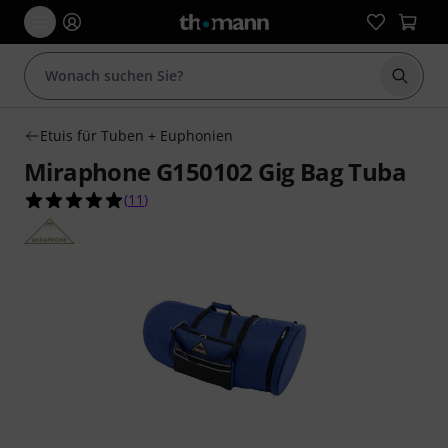
Suche 
Etuis für Tuben + Euphonien
Miraphone G150102 Gig Bag Tuba
4.9 von 5 Sternen aus 11 Kundenbewertungen
(
11
)