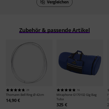
Vergleichen
Zubehör & passende Artikel
29
16
Thomann
Bell Ring Ø 42cm
Miraphone
G170102 Gig Bag
P
Tuba
2
14,90 €
325 €