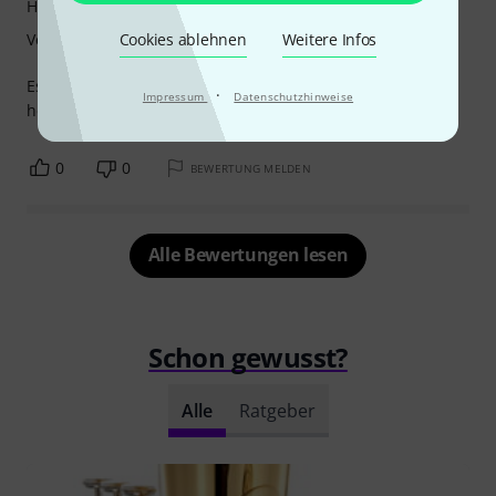
Handling
Verarbeitung
Cookies ablehnen
Weitere Infos
Es ist sehr umständlich für mich, die Tuba
·
Impressum
Datenschutzhinweise
herauszunehmen und sie von oben wieder einzusetzen.
0
0
BEWERTUNG MELDEN
Alle Bewertungen lesen
Schon gewusst?
Alle
Ratgeber