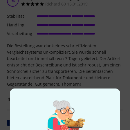
R6
Richard 60 15.01.2019
Stabilität
Handling
Verarbeitung
Die Bestellung war dank eines sehr effizienten
Vergleichssystems unkompliziert. Sie wurde schnell
bearbeitet und innerhalb von 7 Tagen geliefert. Der Artikel
entspricht der Beschreibung und ist sehr robust, um einen
Schnorchel sicher zu transportieren. Die Seitentaschen
bieten ausreichend Platz für Dokumente und kleinere
Gegenstände. Gut gemacht, Thomann!
1
0
BEWERTUNG MELDEN
Original zeigen