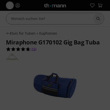
Suche 
Etuis für Tuben + Euphonien
Miraphone G170102 Gig Bag Tuba
4.8 von 5 Sternen aus 16 Kundenbewertungen
(
16
)