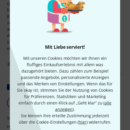
Qualität trotz des hohen Preises als auch wegen seines
hohen Tragekomforts beim Tragen der Tuba auf dem
Rücken sowie wegen des großen Platzes in den Taschen
zum Aufbewahren von Büchern und Zubehör. Und vor
allem ist der Schallbecher des Instruments und der Rest
des Tubakörpers durch die Halbstarre sehr gut geschützt.
Ich für meinen Teil kann diesen Koffer wärmstens
Mit Liebe serviert!
empfehlen.
Mit unseren Cookies möchten wir Ihnen ein
0
0
BEWERTUNG MELDEN
fluffiges Einkaufserlebnis mit allem was
dazugehört bieten. Dazu zählen zum Beispiel
passende Angebote, personalisierte Anzeigen
und das Merken von Einstellungen. Wenn das für
Original zeigen
Sie okay ist, stimmen Sie der Nutzung von Cookies
für Präferenzen, Statistiken und Marketing
Vielen Dank, Miraphone!!
Y
einfach durch einen Klick auf „Geht klar“ zu (
alle
yopekno 15.12.2017
anzeigen
).
Sie können Ihre erteilte Zustimmung jederzeit
Stabilität
über die Cookie-Einstellungen (
hier
) widerrufen.
Handling