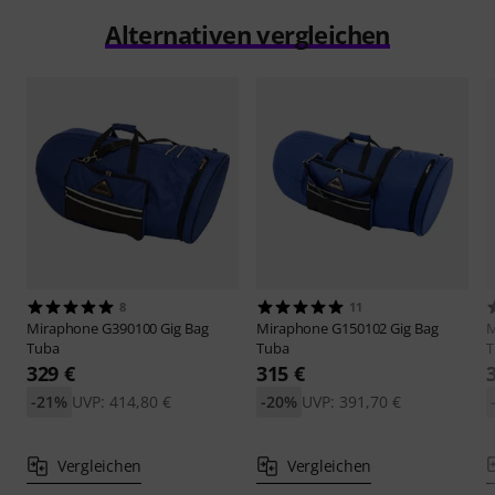
Alternativen vergleichen
8
11
Miraphone
G390100 Gig Bag
Miraphone
G150102 Gig Bag
M
Tuba
Tuba
T
329 €
315 €
-21%
UVP: 414,80 €
-20%
UVP: 391,70 €
Vergleichen
Vergleichen