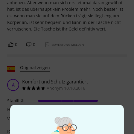
anheben. Aber wenn man sich erst einmal daran gewöhnt
hat, ist das überhaupt kein Problem mehr. Noch besser ist
es, wenn man sie auf dem Rücken trägt; sie liegt eng am
Körper an, ist sehr bequem und kann in der Tasche nicht
verrutschen. Die Tasche ist ihr Geld definitiv wert.
0
0
BEWERTUNG MELDEN
Original zeigen
Komfort und Schutz garantiert
A
Anonym 10.10.2016
Stabilität
Handling
Verarbeitung
Ich bin begeistert von diesem Koffer, sowohl wegen seiner