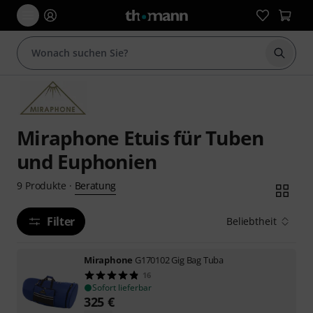
Suche 
Miraphone Etuis für Tuben
und Euphonien
Beratung
9
Produkte
·
Filter
Beliebtheit
Miraphone
G170102 Gig Bag Tuba
16
Sofort lieferbar
325
€