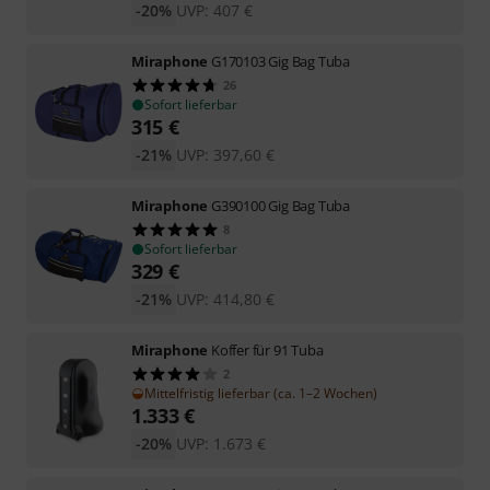
-20%
UVP:
407
€
Miraphone
G170103 Gig Bag Tuba
26
Sofort lieferbar
315
€
-21%
UVP:
397,60
€
Miraphone
G390100 Gig Bag Tuba
8
Sofort lieferbar
329
€
-21%
UVP:
414,80
€
Miraphone
Koffer für 91 Tuba
2
Mittelfristig lieferbar (ca. 1–2 Wochen)
1.333
€
-20%
UVP:
1.673
€