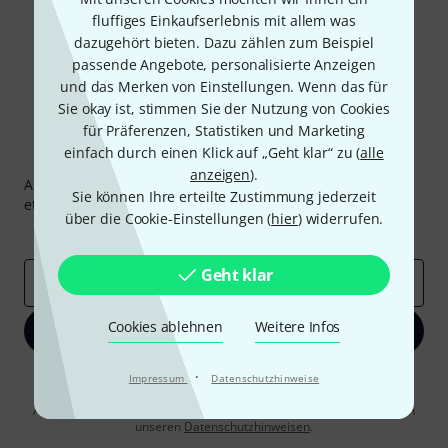
fluffiges Einkaufserlebnis mit allem was
dazugehört bieten. Dazu zählen zum Beispiel
passende Angebote, personalisierte Anzeigen
und das Merken von Einstellungen. Wenn das für
Sie okay ist, stimmen Sie der Nutzung von Cookies
für Präferenzen, Statistiken und Marketing
einfach durch einen Klick auf „Geht klar“ zu (
alle
Thomann Newsletter
anzeigen
).
Abonniere den Thomann Newsletter und gewinne mit
Sie können Ihre erteilte Zustimmung jederzeit
etwas Glück einen von
50 Gutscheinen
über jeweils
50€
!
über die Cookie-Einstellungen (
hier
) widerrufen.
Inspirierende Beiträge
Deals
Thomann Insights
Geht klar
E-Mail-Adresse
*
Cookies ablehnen
Weitere Infos
Jetzt anmelden
·
Mit Klick auf „Jetzt anmelden“ stimmen Sie dem Erhalt von E-Mail-
Impressum
Datenschutzhinweise
Werbung und einer Messung des E-Mail-Nutzungsverhaltens zu. Die
Abmeldung ist jederzeit möglich. Weitere Informationen finden Sie in
unseren
Datenschutzhinweisen
.