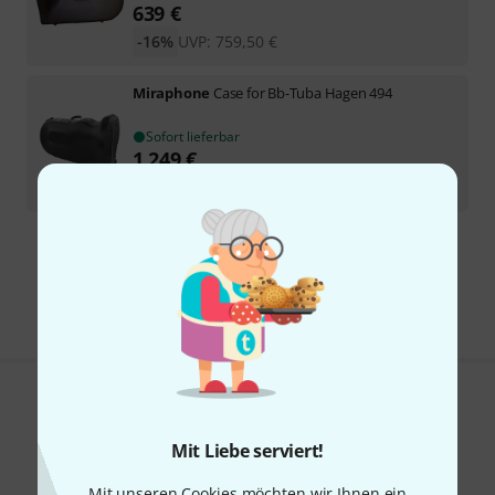
639
€
-16%
UVP:
759,50
€
Miraphone
Case for Bb-Tuba Hagen 494
Sofort lieferbar
1.249
€
-23%
UVP:
1.617
€
Kostenloser Versand ab 29 €
Alle Preise inkl. MwSt.
Gefällt Ihnen, was Sie sehen?
Mit Liebe serviert!
Teilen
Hilfe & Feedback
Mit unseren Cookies möchten wir Ihnen ein