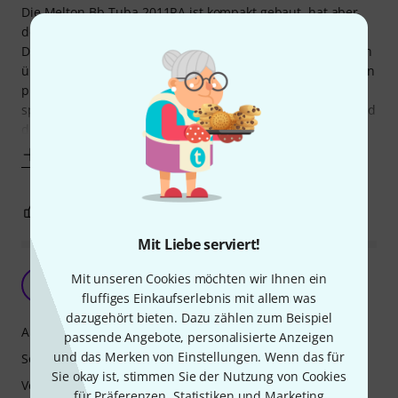
Die Melton Bb-Tuba 2011RA ist kompakt gebaut, hat aber
den Sound eines größeren Instumentes.
Die Kollegen im Blasorchester und im Brass-Quintett waren
überrascht von der Ausdrucksstärke der Töne. Vom feinsten
pp bis zum stärksten fff ist alles möglich und präzise
spielbar. Die Tonfülle ist in allen Bereichen überragend und
die Ansprache ist leicht und genau. Auch
Mehr anzeigen
14
2
BEWERTUNG MELDEN
Mit Liebe serviert!
Die (fast) perfekte B-Tuba
Mit unseren Cookies möchten wir Ihnen ein
D
drjal67 22.02.2024
fluffiges Einkaufserlebnis mit allem was
dazugehört bieten. Dazu zählen zum Beispiel
Ansprache
passende Angebote, personalisierte Anzeigen
und das Merken von Einstellungen. Wenn das für
Sound
Sie okay ist, stimmen Sie der Nutzung von Cookies
Verarbeitung
für Präferenzen, Statistiken und Marketing