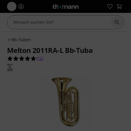
Suche 
Bb-Tuben
Melton 2011RA-L Bb-Tuba
5.0 von 5 Sternen aus 12 Kundenbewertungen
(
12
)