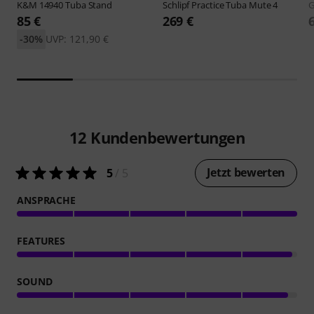
K&M
14940 Tuba Stand
Schlipf
Practice Tuba Mute 4
G
85 €
269 €
-30%
UVP: 121,90 €
12
Kundenbewertungen
Jetzt bewerten
5
/ 5
ANSPRACHE
FEATURES
SOUND