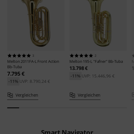
3
2
Melton
2011FA-L Front Action
Melton
195-L "Fafner" Bb-Tuba
M
Bb-Tuba
13.798 €
1
7.795 €
-11%
UVP: 15.446,96 €
-11%
UVP: 8.790,24 €
Vergleichen
Vergleichen
Smart Navigator