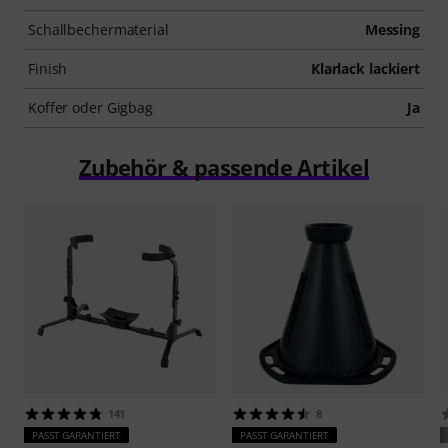
Schallbechermaterial
Messing
Finish
Klarlack lackiert
Koffer oder Gigbag
Ja
Zubehör & passende Artikel
141
8
PASST GARANTIERT
PASST GARANTIERT