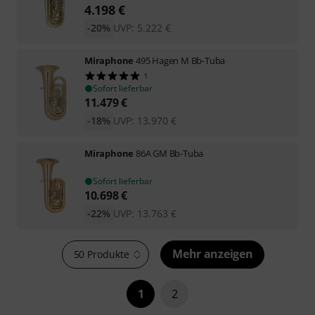
4.198
€
-20%
UVP:
5.222
€
Miraphone
495 Hagen M Bb-Tuba
1
Sofort lieferbar
11.479
€
-18%
UVP:
13.970
€
Miraphone
86A GM Bb-Tuba
Sofort lieferbar
10.698
€
-22%
UVP:
13.763
€
Mehr anzeigen
50 Produkte
1
2