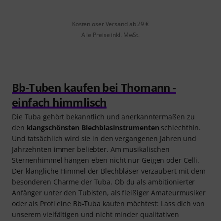
Kostenloser Versand ab 29 €
Alle Preise inkl. MwSt.
Bb-Tuben kaufen bei Thomann -
einfach himmlisch
Die Tuba gehört bekanntlich und anerkanntermaßen zu
den
klangschönsten Blechblasinstrumenten
schlechthin.
Und tatsächlich wird sie in den vergangenen Jahren und
Jahrzehnten immer beliebter. Am musikalischen
Sternenhimmel hängen eben nicht nur Geigen oder Celli.
Der klangliche Himmel der Blechbläser verzaubert mit dem
besonderen Charme der Tuba. Ob du als ambitionierter
Anfänger unter den Tubisten, als fleißiger Amateurmusiker
oder als Profi eine Bb-Tuba kaufen möchtest: Lass dich von
unserem vielfältigen und nicht minder qualitativen