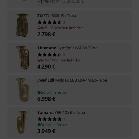
-11%
UVP:
13.306,85
€
ZO
ZTU-800L Bb-Tuba
2
In 9–12 Wochen lieferbar
2.798
€
Thomann
Symfonic GM Bb-Tuba
9
In 5–7 Wochen lieferbar
4.290
€
Josef Lidl
Moldau LBB 684-4M Bb-Tuba
Sofort lieferbar
6.998
€
Yamaha
YBB-105 Bb-Tuba
2
Sofort lieferbar
3.949
€