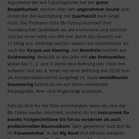
dir ein vergleichsweise
preisgünstiges Schüler- oder
Zweitinstrument
. Es ist eine Investition in deine Zukunft.
Magischer Klang mit Reminiszenz an die
griechische Mythologie
Geradezu magisch schwingt die
Thomann Odin Bb-Tuba
und liefert damit den sonor
durchsetzungsfähigen Klang
zum vergleichsweise
niedrigen Preis
. Die positiven
Argumente der 4/4-Tuba beginnen bei der
guten
Bespielbarkeit
, reichen über den
angenehmen Sound
und
enden bei der Ausstattung mit
Quartventil
noch lange
nicht. Die Thomann Odin Bb-Tuba präsentiert ihre
musikalischen Qualitäten als 4/4-Instrument und zeichnet
sich bei einer Höhe von 990 mm durch das Gewicht von
11,50 kg aus. Gefertigt werden sowohl der Schallbecher als
auch der
Korpus aus Messing
, das
Mundrohr
besteht aus
Goldmessing
. Bestückt ist die Odin mit
vier Drehventilen
,
wobei das 1., 2. und 3. Ventil eine Bohrung von 19,00 mm
aufweist und das 4. Ventil mit einer Bohrung von 20,00 mm