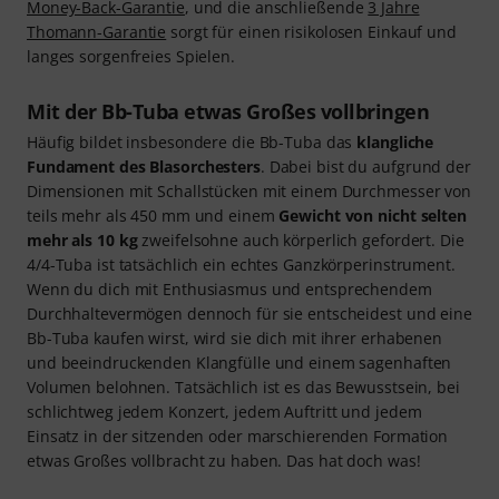
Money-Back-Garantie
, und die anschließende
3 Jahre
Thomann-Garantie
sorgt für einen risikolosen Einkauf und
langes sorgenfreies Spielen.
Mit der Bb-Tuba etwas Großes vollbringen
Häufig bildet insbesondere die Bb-Tuba das
klangliche
Fundament des Blasorchesters
. Dabei bist du aufgrund der
Dimensionen mit Schallstücken mit einem Durchmesser von
teils mehr als 450 mm und einem
Gewicht von nicht selten
mehr als 10 kg
zweifelsohne auch körperlich gefordert. Die
4/4-Tuba ist tatsächlich ein echtes Ganzkörperinstrument.
Wenn du dich mit Enthusiasmus und entsprechendem
Durchhaltevermögen dennoch für sie entscheidest und eine
Bb-Tuba kaufen wirst, wird sie dich mit ihrer erhabenen
und beeindruckenden Klangfülle und einem sagenhaften
Volumen belohnen. Tatsächlich ist es das Bewusstsein, bei
schlichtweg jedem Konzert, jedem Auftritt und jedem
Einsatz in der sitzenden oder marschierenden Formation
etwas Großes vollbracht zu haben. Das hat doch was!