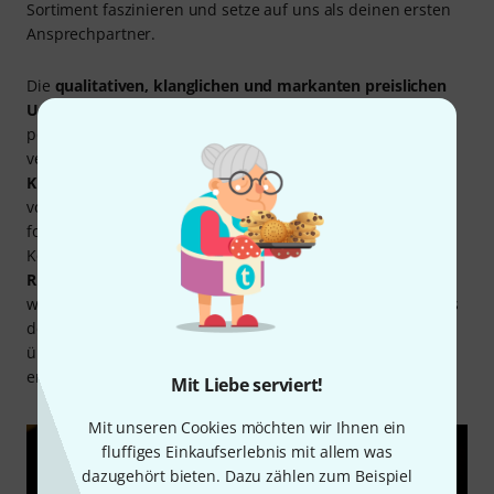
Sortiment faszinieren und setze auf uns als deinen ersten
Ansprechpartner.
Die
qualitativen, klanglichen und markanten preislichen
Unterschiede
bei der Wahl einer Tuba stellen den
potenziellen Käufer zwangsläufig vor diverse Fragen. Von
vermeintlich
preisgünstig bis zum Gegenwert eines
Kleinwagens
können die Instrumente dein Budget
vorsichtig oder geradezu schamlos beanspruchen. Nur
folgerichtig möchtest du wissen, wie sich welche
Komponenten auswirken, was es mit der
Bohrung
und
Rückbohrung
, der
konischen Bauweise
und etlichen
weiteren Details auf sich hat. Schließlich kann sich erst aus
der Kenntnis der Zusammenhänge eine gleichwohl
überzeugte Entscheidung für dein optimales Modell
ergeben.
Mit Liebe serviert!
Mit unseren Cookies möchten wir Ihnen ein
fluffiges Einkaufserlebnis mit allem was
dazugehört bieten. Dazu zählen zum Beispiel