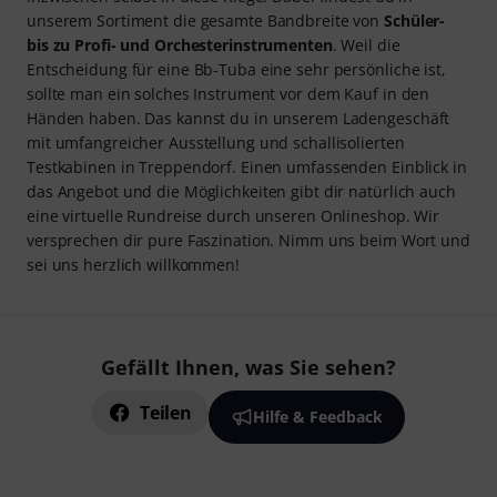
Pure Faszination ist bei uns gleich inklusive
Schon aufgrund unserer mittlerweile mehr als
70-jährigen
Unternehmensgeschichte
sind wir für den Bereich der
Blasinstrumente besonders sensibilisiert. Wir verfügen
über viele Jahre gewachsene Kontakte zu den Herstellern,
von denen auch du profitieren kannst. Wir kennen die
Besten der Besten und gehören mit unseren Hausmarken
inzwischen selbst in diese Riege. Dabei findest du in
unserem Sortiment die gesamte Bandbreite von
Schüler-
bis zu Profi- und Orchesterinstrumenten
. Weil die
Entscheidung für eine Bb-Tuba eine sehr persönliche ist,
sollte man ein solches Instrument vor dem Kauf in den
Händen haben. Das kannst du in unserem Ladengeschäft
mit umfangreicher Ausstellung und schallisolierten
Testkabinen in Treppendorf. Einen umfassenden Einblick in
das Angebot und die Möglichkeiten gibt dir natürlich auch
eine virtuelle Rundreise durch unseren Onlineshop. Wir
versprechen dir pure Faszination. Nimm uns beim Wort und
sei uns herzlich willkommen!