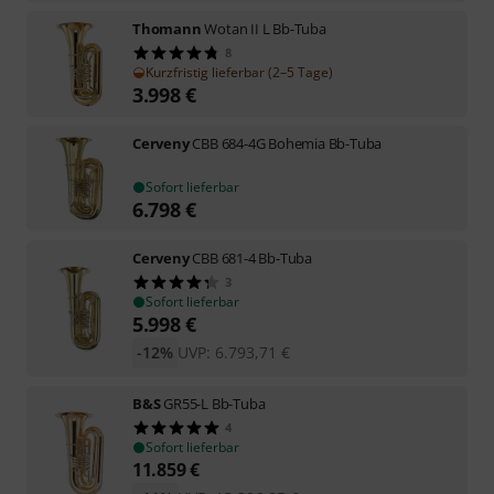
Thomann
Wotan II L Bb-Tuba
8
Kurzfristig lieferbar (2–5 Tage)
3.998
€
Cerveny
CBB 684-4G Bohemia Bb-Tuba
Sofort lieferbar
6.798
€
Cerveny
CBB 681-4 Bb-Tuba
3
Sofort lieferbar
5.998
€
-12%
UVP:
6.793,71
€
B&S
GR55-L Bb-Tuba
4
Sofort lieferbar
11.859
€