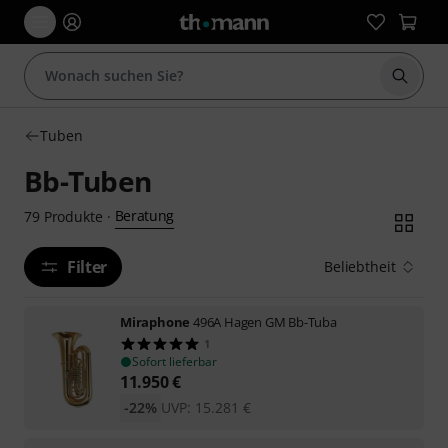
Suche 
Tuben
Bb-Tuben
Beratung
79
Produkte
·
Filter
Beliebtheit
Miraphone
496A Hagen GM Bb-Tuba
1
Sofort lieferbar
11.950
€
-22%
UVP:
15.281
€