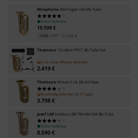
Miraphone
494 Hagen GM Bb-Tuba
1
Sofort lieferbar
10.598
€
-16%
UVP:
12.638
€
Thomann
"Student PRO" Bb-Tuba Set
In ca. einer Woche lieferbar
2.419
€
Thomann
Wotan II UL Bb 4/4 Raw
1
Kurzfristig lieferbar (2–5 Tage)
3.798
€
Josef Lidl
Moldau LBB 784-4M GM Bb-Tuba
1
Sofort lieferbar
8.590
€