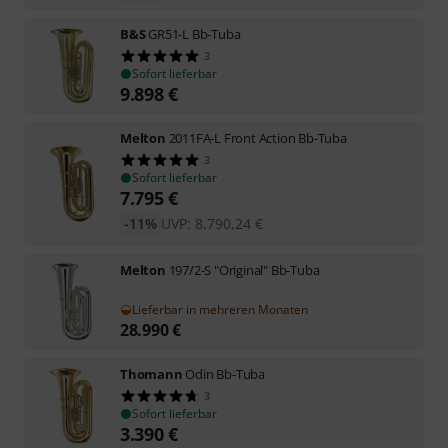
B&S
GR51-L Bb-Tuba
3
Sofort lieferbar
9.898
€
Melton
2011FA-L Front Action Bb-Tuba
3
Sofort lieferbar
7.795
€
-11%
UVP:
8.790,24
€
Melton
197/2-S "Original" Bb-Tuba
Lieferbar in mehreren Monaten
28.990
€
Thomann
Odin Bb-Tuba
3
Sofort lieferbar
3.390
€