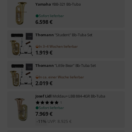
Yamaha
YBB-321 Bb-Tuba
Sofort lieferbar
6.598
€
Thomann
"Student" Bb-Tuba Set
In 3–4 Wochen lieferbar
1.919
€
Thomann
"Little Bear" Bb-Tuba Set
In ca. einer Woche lieferbar
2.019
€
Josef Lidl
Moldau+ LBB 884-4GR Bb-Tuba
1
Sofort lieferbar
7.969
€
-11%
UVP:
8.925
€