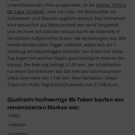
Melton 2011RA-L Bb-Tuba (Art.Nr. 2315654)
Ganz oben ins Sterneregal gegriffen - mehr
geht kaum noch
Ein Beispiel für außerordentlich hohe Qualität,
zugegebenermaßen auch mit einem nicht zu
unterschätzenden Preis ausgestattet, ist die
Melton 197/2-S
Bb-Tuba "Original"
, eine 5/4-Tuba, die Blasmusiker ins
Schwärmen und Staunen zugleich versetzt. Das Instrument
wird tatsächlich aus Blattzuschnitt von Hand hergestellt
und zeichnet sich darüber hinaus durch die ebenfalls in
Handarbeit aufgebrachte Gravur mit Verzierungen aus. Alle
Ventile werden über Trigger entlüftet, wobei sich am 1.
Ventilzug ein Doppeltrigger befindet. Der dritte und vierte
Zug liegen mit weichen Bögen geschmeidig im Inneren des
Korpus. Die Bohrung beträgt 21,50 mm, der Schallbecher
hat einen Durchmesser von 420 mm und das Instrument