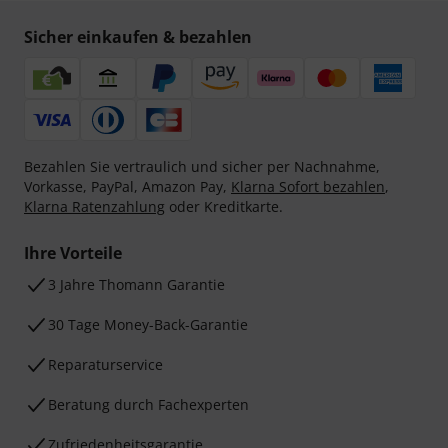
Jetzt anmelden
Mit Klick auf „Jetzt anmelden“ stimmen Sie dem Erhalt von E-Mail-
Werbung und einer Messung des E-Mail-Nutzungsverhaltens zu. Die
Abmeldung ist jederzeit möglich. Weitere Informationen finden Sie in
unseren
Datenschutzhinweisen
.
* Pflichtfeld
Sicher einkaufen & bezahlen
Bezahlen Sie vertraulich und sicher per Nachnahme,
Vorkasse, PayPal, Amazon Pay,
Klarna Sofort bezahlen
,
Klarna Ratenzahlung
oder Kreditkarte.