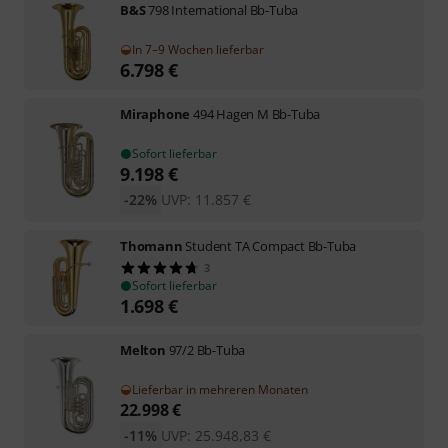
B&S
798 International Bb-Tuba
In 7–9 Wochen lieferbar
6.798
€
Miraphone
494 Hagen M Bb-Tuba
Sofort lieferbar
9.198
€
-22%
UVP:
11.857
€
Thomann
Student TA Compact Bb-Tuba
3
Sofort lieferbar
1.698
€
Melton
97/2 Bb-Tuba
Lieferbar in mehreren Monaten
22.998
€
-11%
UVP:
25.948,83
€