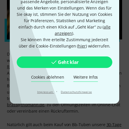
passende Angebote, personalisierte Anzeigen
und das Merken von Einstellungen. Wenn das für
Sie okay ist, stimmen Sie der Nutzung von Cookies
für Präferenzen, Statistiken und Marketing
einfach durch einen Klick auf „Geht klar“ zu (
alle
anzeigen
).
Sie können Ihre erteilte Zustimmung jederzeit
über die Cookie-Einstellungen (
hier
) widerrufen.
Dieser
Kaufratgeber
zeigt dir, worauf du achten solltest,
wenn du Bb-Tuben kaufen möchtest, und unser
Thomann
Geht klar
Ratgeber Tuben
bietet detaillierte Informationen zu allen
Aspekten rund um das Thema. Mit ihrem fundierten Wissen
Cookies ablehnen
Weitere Infos
haben die Spezialisten aus unserer
Blasinstrumentenabteilung die Antworten auf deine Fragen
·
und unterstützen dich bei deiner Kaufentscheidung,
Impressum
Datenschutzhinweise
telefonisch unter 09546-9223-26, per Mail unter
brass@thomann.de
, zu den Öffnungszeiten im Online-Chat
oder vereinbare einen Rückruftermin.
Natürlich gilt auch beim Kauf von Bb-Tuben unsere
30-Tage