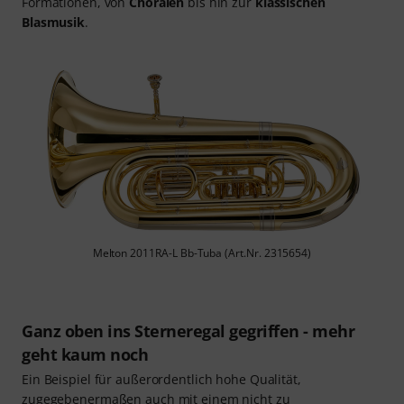
als Kompensationsventil ausgelegt ist. Dank
verstellbarem
Daumenring
kannst du sie auf deine individuelle
Körpergröße, Arm- und Fingerlänge anpassen.
Falls du dich für die Odin entscheidest, wenn du eine der
Bb-Tuben kaufen möchtest, erstehst du ein
Instrument für
bereits Fortgeschrittene bis hin zu versierten als auch
professionellen Blasmusikern
. Gern gesehener Gast bist du
im
Posaunenchor
, in der
Big Band
und etlichen weiteren
Formationen, von
Chorälen
bis hin zur
klassischen
Blasmusik
.