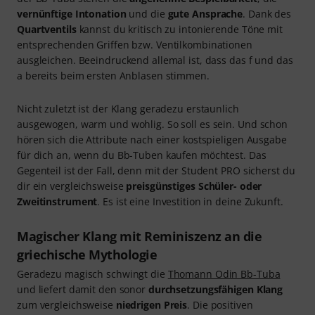
Für Anfänger und fortgeschrittene Schüler
bestens ausgestattet
Als typisches
Student-Modell
für ambitionierte und nicht
minder anspruchsvolle Einsteiger und Fortgeschrittene ist
die
Thomann Bb-Tuba Model "Student PRO"
rundum
bestens ausgestattet. Das Instrument ist ebenfalls mit
vier
Zylinderventilen
bestückt, verfügt bauarttypisch über ein
Spiralfederwerk
und leichtgängige
Kugelgelenke
. Im Fokus
der Bb-Tuba stehen die
angenehme Bespielbarkeit
, die
vernünftige Intonation
und die
gute Ansprache
. Dank des
Quartventils
kannst du kritisch zu intonierende Töne mit
entsprechenden Griffen bzw. Ventilkombinationen
ausgleichen. Beeindruckend allemal ist, dass das f und das
a bereits beim ersten Anblasen stimmen.
Nicht zuletzt ist der Klang geradezu erstaunlich
ausgewogen, warm und wohlig. So soll es sein. Und schon
hören sich die Attribute nach einer kostspieligen Ausgabe
für dich an, wenn du Bb-Tuben kaufen möchtest. Das
Gegenteil ist der Fall, denn mit der Student PRO sicherst du