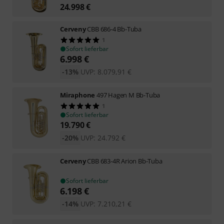
24.998
€
Cerveny
CBB 686-4 Bb-Tuba
1
Sofort lieferbar
6.998
€
-13%
UVP:
8.079,91
€
Miraphone
497 Hagen M Bb-Tuba
1
Sofort lieferbar
19.790
€
-20%
UVP:
24.792
€
Cerveny
CBB 683-4R Arion Bb-Tuba
Sofort lieferbar
6.198
€
-14%
UVP:
7.210,21
€