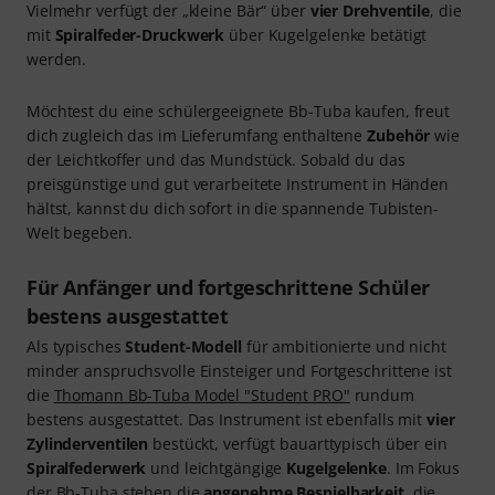
Blick. Dabei wurde in ergonomischer Hinsicht in sämtlichen
Details mitgedacht. Beispielsweise verfügt das Instrument
über einen
verstellbaren Daumenring
, der sich als
praktisch für unterschiedlich große Hände erweist. Dank
der bereits recht großen Bohrung wirst du von Anfang an
vernünftig üben und spielen. Obschon mit kleinerem
Schallbecher konfektioniert, durch den das Instrument
weniger laut als seine erwachsenen Verwandten ertönt, ist
die Bb-Tuba keinesfalls eingeschränkt ausgestattet.
Vielmehr verfügt der „kleine Bär“ über
vier Drehventile
, die
mit
Spiralfeder-Druckwerk
über Kugelgelenke betätigt
werden.
Möchtest du eine schülergeeignete Bb-Tuba kaufen, freut
dich zugleich das im Lieferumfang enthaltene
Zubehör
wie
der Leichtkoffer und das Mundstück. Sobald du das
preisgünstige und gut verarbeitete Instrument in Händen
hältst, kannst du dich sofort in die spannende Tubisten-
Welt begeben.