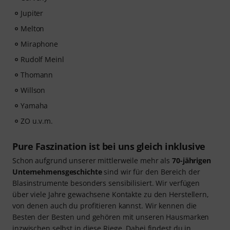
selbst eine Höhe von 1.140 mm. Pure Perfektion: Dieser
Traum für Profis liegt preislich jenseits von 27.000 Euro.
Qualitativ hochwertige Bb-Tuben kaufen von
renommierten Marken wie:
B&S
Besson
Cerveny
Jupiter
Melton
Miraphone
Rudolf Meinl
Thomann
Willson
Yamaha
ZO u.v.m.