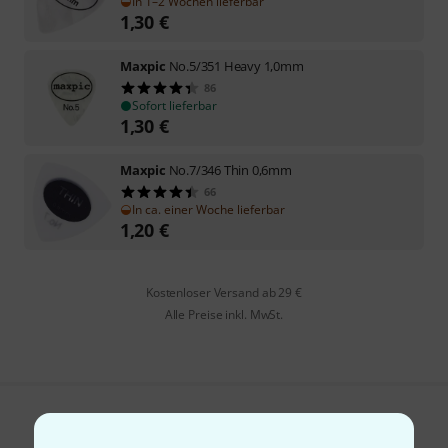
In 1–2 Wochen lieferbar
1,30
€
Maxpic
No.5/351 Heavy 1,0mm
86
Sofort lieferbar
1,30
€
Maxpic
No.7/346 Thin 0,6mm
66
In ca. einer Woche lieferbar
1,20
€
Kostenloser Versand ab 29 €
Alle Preise inkl. MwSt.
Gefällt Ihnen, was Sie sehen?