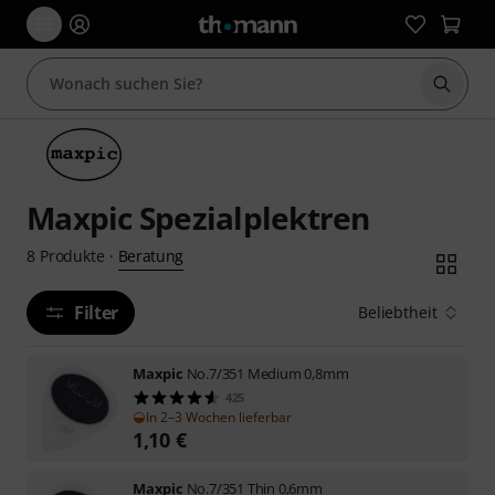
Suche 
Maxpic Spezialplektren
Beratung
8
Produkte
·
Filter
Beliebtheit
Maxpic
No.7/351 Medium 0,8mm
425
In 2–3 Wochen lieferbar
1,10
€
Maxpic
No.7/351 Thin 0,6mm