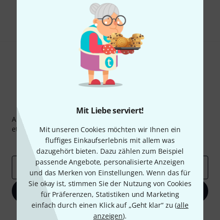
Teilen
Hilfe & Feedback
Thomann Newsletter
Mit Liebe serviert!
Abonniere den Thomann Newsletter und gewinne mit
etwas Glück einen von
50 Gutscheinen
über jeweils
50€
!
Mit unseren Cookies möchten wir Ihnen ein
fluffiges Einkaufserlebnis mit allem was
Inspirierende Beiträge
Deals
Thomann Insights
dazugehört bieten. Dazu zählen zum Beispiel
passende Angebote, personalisierte Anzeigen
E-Mail-Adresse
*
und das Merken von Einstellungen. Wenn das für
Sie okay ist, stimmen Sie der Nutzung von Cookies
Jetzt anmelden
für Präferenzen, Statistiken und Marketing
einfach durch einen Klick auf „Geht klar“ zu (
alle
Mit Klick auf „Jetzt anmelden“ stimmen Sie dem Erhalt von E-Mail-
anzeigen
).