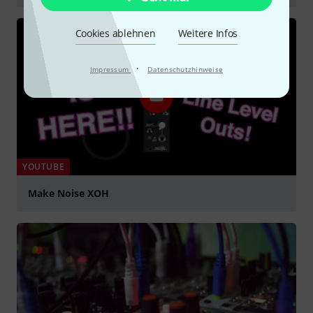
abspielen
Cookies ablehnen
Weitere Infos
·
Impressum
Datenschutzhinweise
YOUTUBE
Make Noise XOH
abspielen