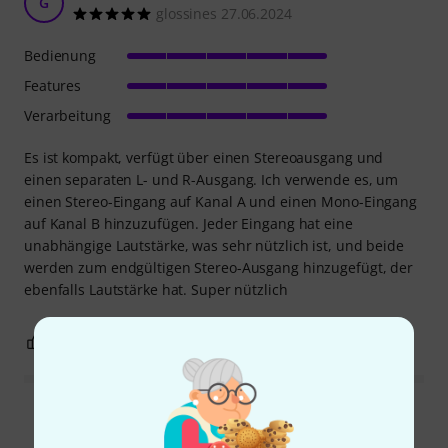
G
glossines 27.06.2024
Bedienung
Features
Verarbeitung
Es ist kompakt, verfügt über einen Stereoausgang und
einen separaten L- und R-Ausgang. Ich verwende es, um
einen Stereo-Eingang auf Kanal A und einen Mono-Eingang
auf Kanal B hinzuzufügen. Jeder Eingang hat eine
unabhängige Lautstärke, was sehr nützlich ist, und beide
werden zum endgültigen Stereo-Ausgang hinzugefügt, der
ebenfalls Lautstärke hat. Super nützlich
0
0
BEWERTUNG MELDEN
Alle Bewertungen lesen