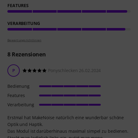
FEATURES
VERARBEITUNG
Bewertungsrichtlinien
8
Rezensionen
P
Ponyschlecken 26.02.2024
Bedienung
Features
Verarbeitung
Erstmal hat MakeNoise natürlich eine wunderbar schöne
Optik und Haptik.
Das Modul ist darüberhinaus maximal simpel zu bedienen.
Steckt man lediglich links ein, nutzt man mono.