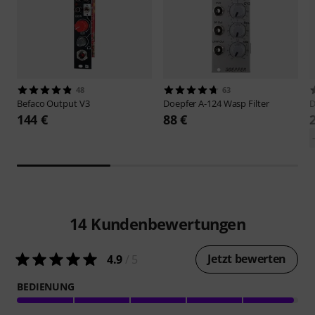
48
63
Befaco
Output V3
Doepfer
A-124 Wasp Filter
D
144 €
88 €
14
Kundenbewertungen
Jetzt bewerten
4.9
/ 5
BEDIENUNG