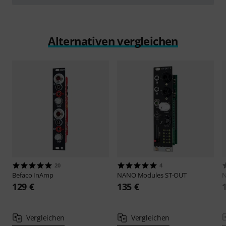
abspielen
Alternativen vergleichen
20
4
Befaco
InAmp
NANO Modules
ST-OUT
N
129 €
135 €
Vergleichen
Vergleichen