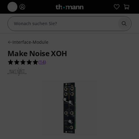
Suche 
Interface-Module
Make Noise XOH
4.9 von 5 Sternen aus 14 Kundenbewertungen
(
14
)