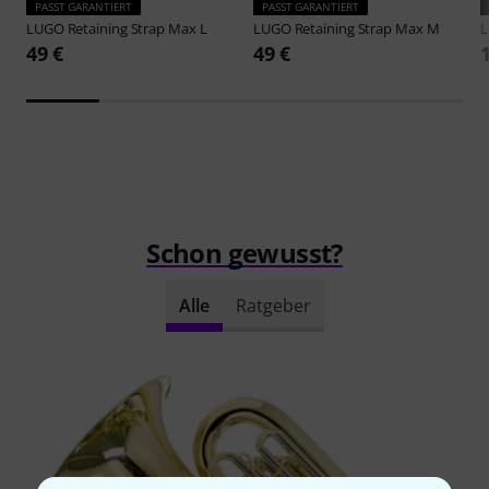
PASST GARANTIERT
PASST GARANTIERT
LUGO
Retaining Strap Max L
LUGO
Retaining Strap Max M
49 €
49 €
Schon gewusst?
Alle
Ratgeber