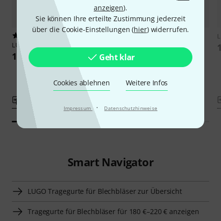
anzeigen
).
Sie können Ihre erteilte Zustimmung jederzeit
über die Cookie-Einstellungen (
hier
) widerrufen.
4
4
LUGO
Bassbelt Pro M
LUGO
Bassbelt Pro XL
199 €
199 €
Geht klar
Cookies ablehnen
Weitere Infos
Vergleichen
Vergleichen
·
Impressum
Datenschutzhinweise
Smart Navigator
LUGO Tragegurte für Blechbläser zur Übersicht
Tragegurte für Blechbläser für 180 €–220 € anzeigen