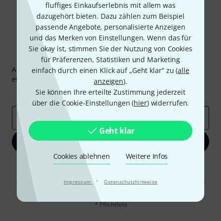
fluffiges Einkaufserlebnis mit allem was
dazugehört bieten. Dazu zählen zum Beispiel
passende Angebote, personalisierte Anzeigen
und das Merken von Einstellungen. Wenn das für
Sie okay ist, stimmen Sie der Nutzung von Cookies
Thomann Newsletter
für Präferenzen, Statistiken und Marketing
Abonniere den Thomann Newsletter und gewinne mit
einfach durch einen Klick auf „Geht klar“ zu (
alle
etwas Glück einen von
50 Gutscheinen
über jeweils
50€
!
anzeigen
).
Sie können Ihre erteilte Zustimmung jederzeit
Inspirierende Beiträge
Deals
Thomann Insights
über die Cookie-Einstellungen (
hier
) widerrufen.
E-Mail-Adresse
*
Geht klar
Jetzt anmelden
Cookies ablehnen
Weitere Infos
Mit Klick auf „Jetzt anmelden“ stimmen Sie dem Erhalt von E-Mail-
Werbung und einer Messung des E-Mail-Nutzungsverhaltens zu. Die
·
Abmeldung ist jederzeit möglich. Weitere Informationen finden Sie in
Impressum
Datenschutzhinweise
unseren
Datenschutzhinweisen
.
* Pflichtfeld