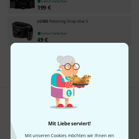
Sofort lieferbar
199
€
LUGO
Retaining Strap Max S
Sofort lieferbar
49
€
Kostenloser Versand ab 29 €
Alle Preise inkl. MwSt.
Gefällt Ihnen, was Sie sehen?
Teilen
Hilfe & Feedback
Mit Liebe serviert!
Mit unseren Cookies möchten wir Ihnen ein