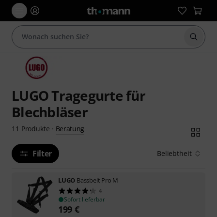
Suche 
LUGO Tragegurte für
Blechbläser
Beratung
11
Produkte
·
Filter
Beliebtheit
LUGO
Bassbelt Pro M
4
Sofort lieferbar
199
€