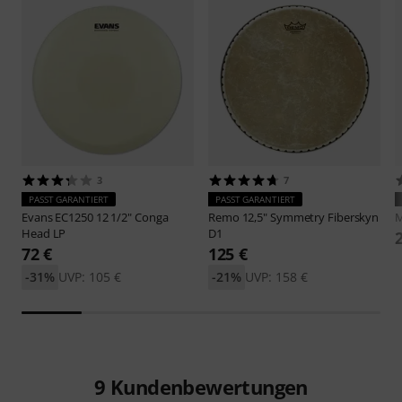
3
7
PASST GARANTIERT
PASST GARANTIERT
Evans
EC1250 12 1/2" Conga
Remo
12,5" Symmetry Fiberskyn
M
Head LP
D1
72 €
125 €
-31%
UVP: 105 €
-21%
UVP: 158 €
9
Kundenbewertungen