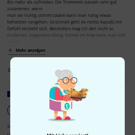
Bin mehr als zufrieden. Die Trommeln passen sehr gut
zusammen, wenn
man sie richtig stimmt (dabei kann man ruhig etwas
beherzter rangehen, so schnell geht da nichts kaputt) mit
Gefühl versteht sich. Besonders mag ich den nicht so
trockenen, singenden Klang. Einmal im Flow kann man sich
prima
Mehr anzeigen
0
0
BEWERTUNG MELDEN
Original zeigen
sehr interessantes Produkt
K
kalamunda1 21.12.2012
Sound