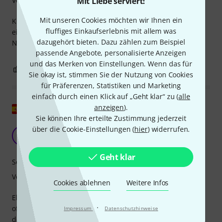
Verarbeitung
Mit Liebe serviert!
Mit unseren Cookies möchten wir Ihnen ein
Klanglich sehr zufriedenstellend, Produktverarbeitung
fluffiges Einkaufserlebnis mit allem was
einwandfrei, Lieferzeit und Service entsprechen Thomann-
dazugehört bieten. Dazu zählen zum Beispiel
Niveau.
passende Angebote, personalisierte Anzeigen
und das Merken von Einstellungen. Wenn das für
1
0
BEWERTUNG MELDEN
Sie okay ist, stimmen Sie der Nutzung von Cookies
für Präferenzen, Statistiken und Marketing
einfach durch einen Klick auf „Geht klar“ zu (
alle
Original zeigen
anzeigen
).
Sie können Ihre erteilte Zustimmung jederzeit
über die Cookie-Einstellungen (
hier
) widerrufen.
Pro Tumbadora
M
MJG 14.05.2017
Geht klar
Sound
Verarbeitung
Cookies ablehnen
Weitere Infos
Elite-Conga mit fantastischem Klang! Alle Bass-Sounds –
·
offen, gedämpft, Slap usw. – klingen unglaublich. Neben
Impressum
Datenschutzhinweise
der hervorragenden Verarbeitung verfügt sie über