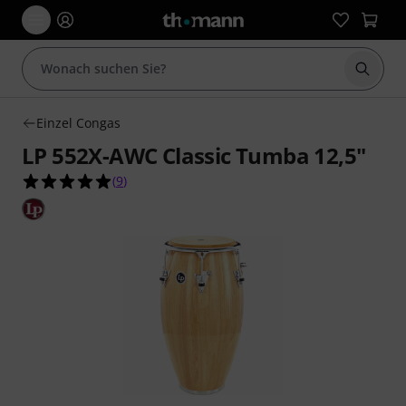
Suche 
Einzel Congas
LP 552X-AWC Classic Tumba 12,5"
5.0 von 5 Sternen aus 9 Kundenbewertungen
(
9
)