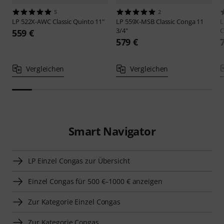
5
2
LP
522X-AWC Classic Quinto 11"
LP
559X-MSB Classic Conga 11
3/4"
C
559 €
579 €
Vergleichen
Vergleichen
Smart Navigator
LP Einzel Congas zur Übersicht
Einzel Congas für 500 €–1000 € anzeigen
Zur Kategorie Einzel Congas
Zur Kategorie Congas