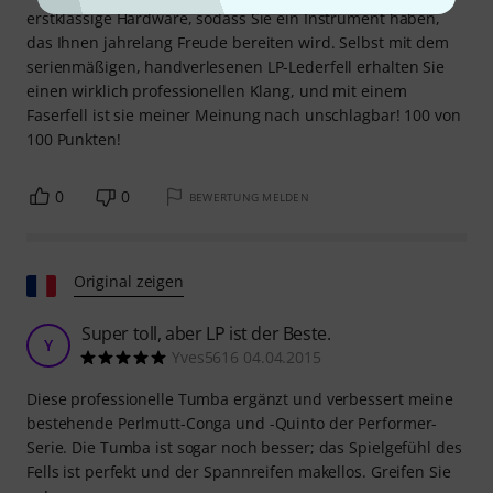
erstklassige Hardware, sodass Sie ein Instrument haben,
das Ihnen jahrelang Freude bereiten wird. Selbst mit dem
serienmäßigen, handverlesenen LP-Lederfell erhalten Sie
einen wirklich professionellen Klang, und mit einem
Faserfell ist sie meiner Meinung nach unschlagbar! 100 von
100 Punkten!
0
0
BEWERTUNG MELDEN
Original zeigen
Super toll, aber LP ist der Beste.
Y
Yves5616 04.04.2015
Diese professionelle Tumba ergänzt und verbessert meine
bestehende Perlmutt-Conga und -Quinto der Performer-
Serie. Die Tumba ist sogar noch besser; das Spielgefühl des
Fells ist perfekt und der Spannreifen makellos. Greifen Sie