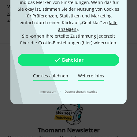
und das Merken von Einstellungen. Wenn das für
Weitere Kategorien
Sie okay ist, stimmen Sie der Nutzung von Cookies
Studio- und Recording-Equipment
für Präferenzen, Statistiken und Marketing
Zubehör für Mischverstärker und ELA Endstufen
einfach durch einen Klick auf „Geht klar“ zu (
alle
anzeigen
).
Sie können Ihre erteilte Zustimmung jederzeit
über die Cookie-Einstellungen (
hier
) widerrufen.
Gefällt Ihnen, was Sie sehen?
Geht klar
Teilen
Hilfe & Feedback
Cookies ablehnen
Weitere Infos
·
Impressum
Datenschutzhinweise
Thomann Newsletter