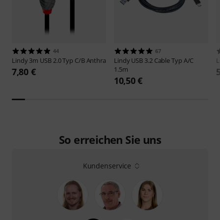
44
67
Lindy
3m USB 2.0 Typ C/B Anthra
Lindy
USB 3.2 Cable Typ A/C
L
1.5m
7,80 €
10,50 €
So erreichen Sie uns
Kundenservice