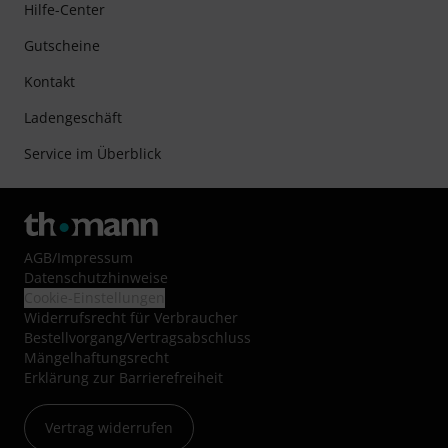
Hilfe-Center
Gutscheine
Kontakt
Ladengeschäft
Service im Überblick
AGB
/
Impressum
Datenschutzhinweise
Cookie-Einstellungen
Widerrufsrecht für Verbraucher
Bestellvorgang/Vertragsabschluss
Mängelhaftungsrecht
Erklärung zur Barrierefreiheit
Vertrag widerrufen