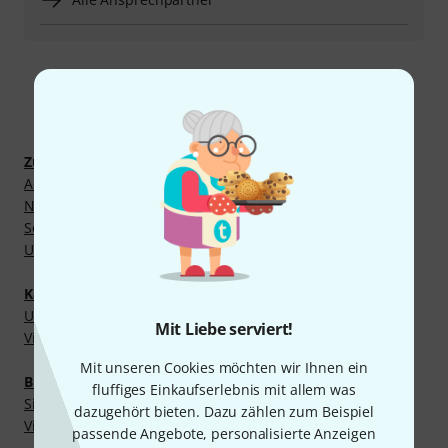
Mehr entdecken
Zubehör und Kopfhörer
Adapter für Computer
Netzwerkkomponenten
Sonstige Netzteile
USB Hubs
Kabel und Stecker
USB Kabel
Mit Liebe serviert!
Videokabel
Mit unseren Cookies möchten wir Ihnen ein
Broadcast- und Videoequipment
fluffiges Einkaufserlebnis mit allem was
Signalmanagement
dazugehört bieten. Dazu zählen zum Beispiel
Videozubehör
passende Angebote, personalisierte Anzeigen