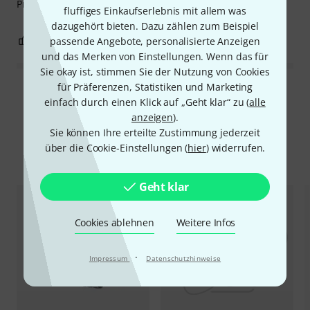
Produkt.
fluffiges Einkaufserlebnis mit allem was
dazugehört bieten. Dazu zählen zum Beispiel
1
0
passende Angebote, personalisierte Anzeigen
BEWERTUNG MELDEN
und das Merken von Einstellungen. Wenn das für
Sie okay ist, stimmen Sie der Nutzung von Cookies
für Präferenzen, Statistiken und Marketing
Alle Bewertungen lesen
einfach durch einen Klick auf „Geht klar“ zu (
alle
anzeigen
).
Sie können Ihre erteilte Zustimmung jederzeit
über die Cookie-Einstellungen (
hier
) widerrufen.
Alternativen vergleichen
Geht klar
Cookies ablehnen
Weitere Infos
·
Impressum
Datenschutzhinweise