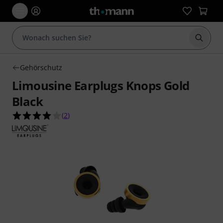
Suche 
Gehörschutz
Limousine Earplugs Knops Gold
Black
4.0 von 5 Sternen aus 2 Kundenbewertungen
(
2
)