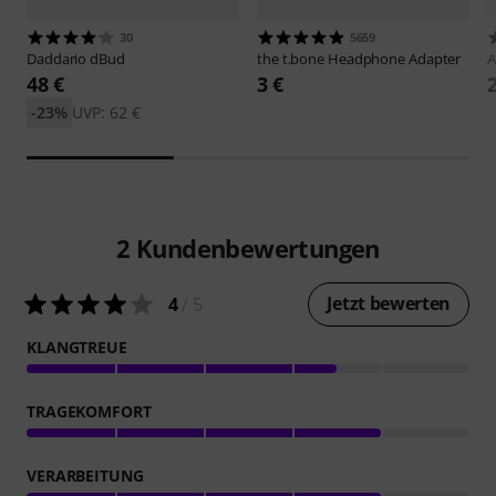
30
5659
Daddario
dBud
the t.bone
Headphone Adapter
A
48 €
3 €
-23%
UVP: 62 €
2
Kundenbewertungen
Jetzt bewerten
4
/ 5
KLANGTREUE
TRAGEKOMFORT
VERARBEITUNG