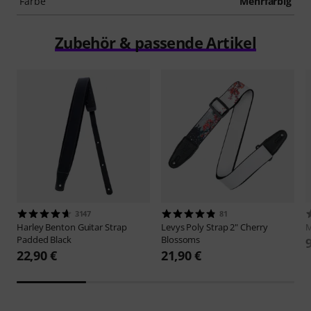
Farbe
Mehrfarbig
Zubehör & passende Artikel
3147
81
Harley Benton
Guitar Strap
Levys
Poly Strap 2" Cherry
M
Padded Black
Blossoms
22,90 €
21,90 €