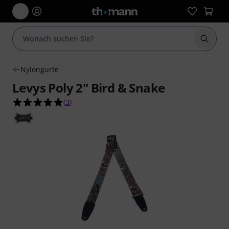
Suche 
Nylongurte
Levys Poly 2" Bird & Snake
5.0 von 5 Sternen aus 3 Kundenbewertungen
(
3
)