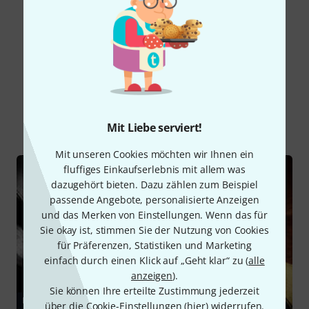
Alle Bewertungen lesen
Schon gewusst?
Alle
Ratgeber
Mit Liebe serviert!
Mit unseren Cookies möchten wir Ihnen ein
fluffiges Einkaufserlebnis mit allem was
dazugehört bieten. Dazu zählen zum Beispiel
passende Angebote, personalisierte Anzeigen
und das Merken von Einstellungen. Wenn das für
Sie okay ist, stimmen Sie der Nutzung von Cookies
für Präferenzen, Statistiken und Marketing
einfach durch einen Klick auf „Geht klar“ zu (
alle
anzeigen
).
Sie können Ihre erteilte Zustimmung jederzeit
RATGEBER
über die Cookie-Einstellungen (
hier
) widerrufen.