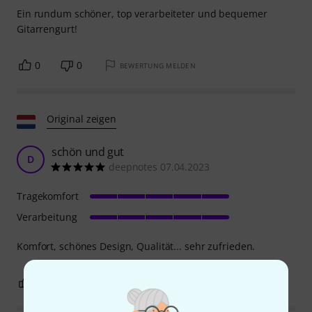
Ein rundum schöner, top verarbeiteter und bequemer
Gitarrengurt!
0
0
BEWERTUNG MELDEN
Original zeigen
schön und gut
D
deepnotes 07.04.2023
Tragekomfort
Verarbeitung
Komfort, schönes Design, Qualität... sehr zufrieden.
0
0
BEWERTUNG MELDEN