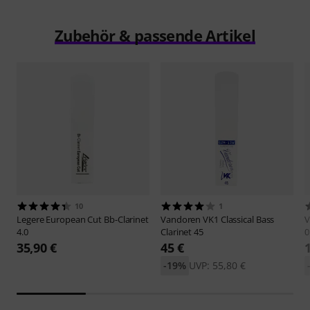
Zubehör & passende Artikel
10
1
Legere
European Cut Bb-Clarinet
Vandoren
VK1 Classical Bass
V
4.0
Clarinet 45
0
35,90 €
45 €
-19%
UVP: 55,80 €