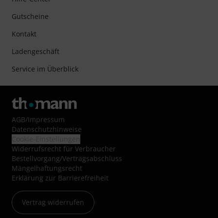
Gutscheine
Kontakt
Ladengeschäft
Service im Überblick
AGB
/
Impressum
Datenschutzhinweise
Cookie-Einstellungen
Widerrufsrecht für Verbraucher
Bestellvorgang/Vertragsabschluss
Mängelhaftungsrecht
Erklärung zur Barrierefreiheit
Vertrag widerrufen