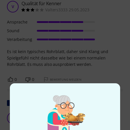
Qualität für Kenner
V
Valters3333 29.05.2023
Ansprache
Sound
Verarbeitung
Es ist kein typisches Rohrblatt, daher sind Klang und
Spielgefühl nicht dasselbe wie bei einem normalen
Rohrblatt. Es muss also ausprobiert werden.
0
0
BEWERTUNG MELDEN
Original zeigen
B
Brunobo 30.03.2024