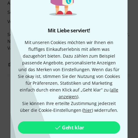
Ansprache
Sound
Verarbeitung
Mit Liebe serviert!
Sehr gute Stabilität im Laufe der Zeit und bei jedem Wetter.
Nur ein kleiner Leistungsverlust im Vergleich zu meinem
Mit unseren Cookies möchten wir Ihnen ein
Vandoren V2 Force 4
fluffiges Einkaufserlebnis mit allem was
dazugehört bieten. Dazu zählen zum Beispiel
passende Angebote, personalisierte Anzeigen
0
0
BEWERTUNG MELDEN
und das Merken von Einstellungen. Wenn das für
Sie okay ist, stimmen Sie der Nutzung von Cookies
für Präferenzen, Statistiken und Marketing
Alle Bewertungen lesen
einfach durch einen Klick auf „Geht klar“ zu (
alle
anzeigen
).
Sie können Ihre erteilte Zustimmung jederzeit
über die Cookie-Einstellungen (
hier
) widerrufen.
Schon gewusst?
Geht klar
Alle
Ratgeber