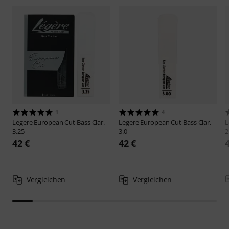
1
4
Legere
European Cut Bass Clar.
Legere
European Cut Bass Clar.
L
3.25
3.0
2
42 €
42 €
Vergleichen
Vergleichen