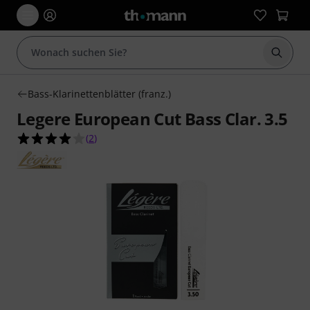
Suche 
Bass-Klarinettenblätter (franz.)
Legere European Cut Bass Clar. 3.5
4.0 von 5 Sternen aus 2 Kundenbewertungen
(
2
)