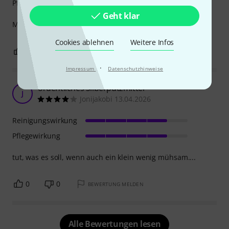
Pflegewirkung
Geht klar
Mit wenig Aufwand zum glänzenden Instrument!
Cookies ablehnen
Weitere Infos
0
0
BEWERTUNG MELDEN
·
Impressum
Datenschutzhinweise
ordentliches Silberputzmittel
J
Jonijakobi 13.04.2026
Reinigungswirkung
Pflegewirkung
tut, was es soll, wenn auch ein klein wenig mühsam....
0
0
BEWERTUNG MELDEN
Alle Bewertungen lesen