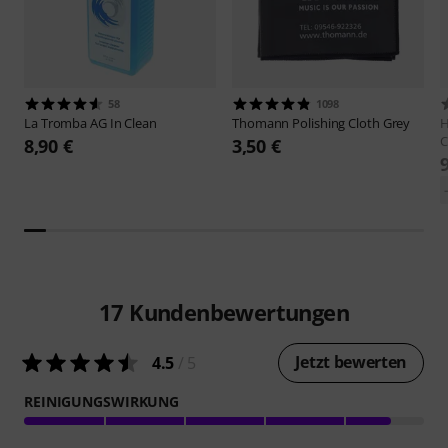
58
1098
La Tromba AG
In Clean
Thomann
Polishing Cloth Grey
H
C
8,90 €
3,50 €
17
Kundenbewertungen
Jetzt bewerten
4.5
/ 5
REINIGUNGSWIRKUNG