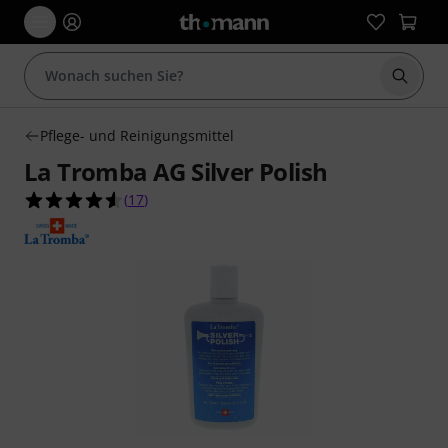
Suche 
Pflege- und Reinigungsmittel
La Tromba AG Silver Polish
4.5 von 5 Sternen aus 17 Kundenbewertungen
(
17
)