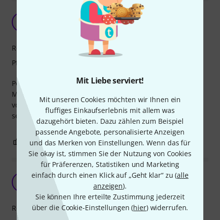
neuer Glanz für angelaufene Oberfläche
W
WaBa 12.11.2025
Reinigungswirkung
Pflegewirkung
Mit Liebe serviert!
Politur lässt sich gut auftragen und anschließend mit
Microfasertuch rückstandsfrei nachpolieren. Silberpolitur
Mit unseren Cookies möchten wir Ihnen ein
vorher ordentlich schütteln! Prima Glanz... probiert es
fluffiges Einkaufserlebnis mit allem was
selbst aus :-)
dazugehört bieten. Dazu zählen zum Beispiel
passende Angebote, personalisierte Anzeigen
0
0
und das Merken von Einstellungen. Wenn das für
BEWERTUNG MELDEN
Sie okay ist, stimmen Sie der Nutzung von Cookies
für Präferenzen, Statistiken und Marketing
einfach durch einen Klick auf „Geht klar“ zu (
alle
Sparsam in der Anwendung
T
anzeigen
).
Trpt 08.02.2021
Sie können Ihre erteilte Zustimmung jederzeit
über die Cookie-Einstellungen (
hier
) widerrufen.
Reinigungswirkung