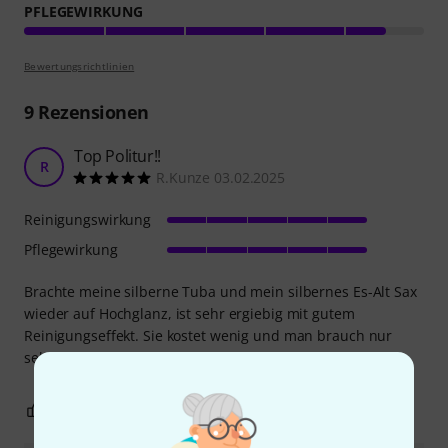
PFLEGEWIRKUNG
Bewertungsrichtlinien
9
Rezensionen
Top Politur!!
R
R.Kunze 03.02.2025
Reinigungswirkung
Pflegewirkung
Brachte meine silberne Tuba und mein silbernes Es-Alt Sax
wieder auf Hochglanz, ist sehr ergiebig mit gutem
Reinigungseffekt. Sie kostet wenig und man brauch nur
sehr wenig davon, um ein gutes Ergebnis zu erzielen.
0
0
BEWERTUNG MELDEN