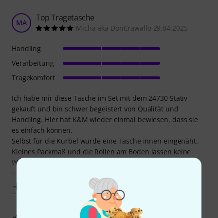
Top Tragetasche
MA
Micha aka DonCrawallo 29.04.2025
Handling
Verarbeitung
Tragekomfort
Ich habe mir diese Tasche im Set mit dem 24730 Stativ
gekauft und bin schwer begeistert von Qualität und
Handling. Hier hat K&M wieder einmal bewiesen, dass sie
es einfach können.
Selbst für die Kurbel wurde eine Tasche innen eingenäht.
Kleines Packmaß und die Rollen am Boden lassen keine
Wünsche offen. Ich habe auch bezüglich des Preises lang
nachgedacht
Mehr anzeigen
1
0
BEWERTUNG MELDEN