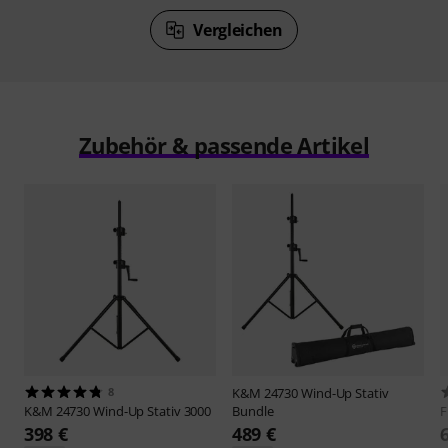
Vergleichen
Zubehör & passende Artikel
8
K&M
24730 Wind-Up Stativ
K&M
24730 Wind-Up Stativ 3000
Bundle
F
398 €
489 €