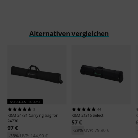
Alternativen vergleichen
AKTUELLES PRODUKT
3
44
K&M
24731 Carrying bag for
K&M
21316 Select
24730
57 €
97 €
-29%
UVP: 79,90 €
-33%
UVP: 144,90 €