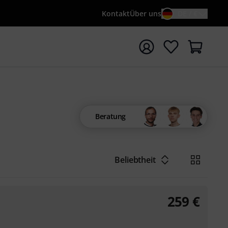
Kontakt
Über uns
DE / €
e mit Suchwort {searchTerm} starten
Beratung
Beliebtheit
259
€