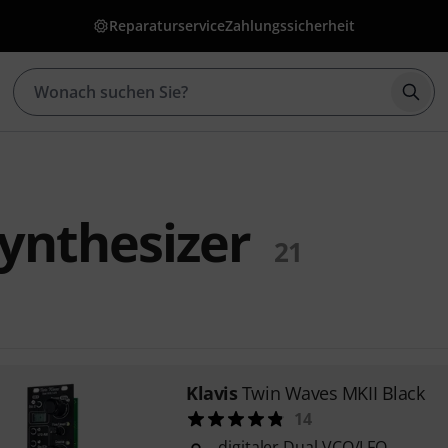
Reparaturservice
Zahlungssicherheit
Such
Synthesizer
21
Klavis
Twin Waves MKII Black
14
digitaler Dual VCO/LFO