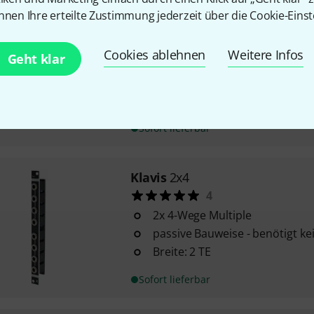
Klavis
Two Bits
nnen Ihre erteilte Zustimmung jederzeit über die Cookie-Einst
5
Zweikanal Logikprozessor
Cookies ablehnen
Weitere Infos
zwei unabhängige Sektionen m
Geht klar
Betriebsmodi wie AND, OR, XOR,
pro Kanal zwei Eingänge, norma
Ausgang
Sofort lieferbar
Klavis
2x4
4
2x 4-Wege Multiple
passive Bauweise - benötigt k
Breite: 2 TE
Sofort lieferbar