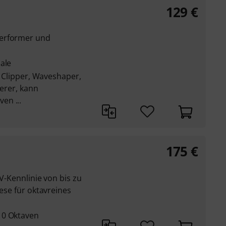
129
€
verformer und
ale
n, Clipper, Waveshaper,
ierer, kann
en ...
175
€
CV-Kennlinie von bis zu
iese für oktavreines
10 Oktaven