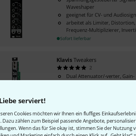
Waveshaper
geeignet für CV- und Audiosign
arbeitet als Limiter, Distortio
Frequenz-Multiplizierer, Invert
Sofort lieferbar
Klavis
Tweakers
2
Dual Attenuator/-verter, Gain-
zwei identische Kanäle, je mit:
Ausgang, Gain-Regler (Verstärk
Offset-Regler ...
Liebe serviert!
Eingang A ist normalisiert auf 
seren Cookies möchten wir Ihnen ein fluffiges Einkaufserlebn
Sofort lieferbar
n. Dazu zählen zum Beispiel passende Angebote, personalisie
llungen. Wenn das für Sie okay ist, stimmen Sie der Nutzung 
tiken und Marketing einfach durch einen Klick auf „Geht klar“ z