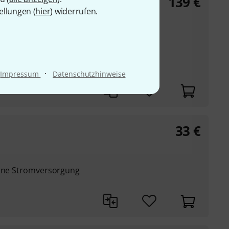
139
€
ellungen (
hier
) widerrufen.
it insgesamt 15
 Set/Reset, ...
ler und invertierter
·
Impressum
Datenschutzhinweise
33
€
eine Stromversorgung