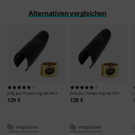
Alternativen vergleichen
4
3
Jody Jazz
Power ring Set MA1
Jody Jazz
Power ring Set MT1
J
129 €
129 €
Vergleichen
Vergleichen