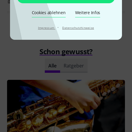
0
0
BEWERTUNG MELDEN
Cookies ablehnen
Weitere Infos
Alle Bewertungen lesen
·
Impressum
Datenschutzhinweise
Schon gewusst?
Alle
Ratgeber