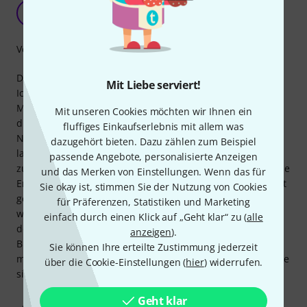
Es erfüllt seinen Zweck, aber...
R
Renaud81 08.10.2022
Verarbeitung
Diese Blattschrauben (wie die von Syos) sind sehr effektiv:
Mit Liebe serviert!
Ich benutze sie an meinen Tenor- und Altsaxophon-
Mundstücken, und sie lassen sich schnell anbringen, ohne
Mit unseren Cookies möchten wir Ihnen ein
die Blätter zu beschädigen. Allerdings sehe ich zwei kleine
fluffiges Einkaufserlebnis mit allem was
Nachteile: Wenn sie zu weit hineingeschoben werden,
dazugehört bieten. Dazu zählen zum Beispiel
lassen sie sich nur schwer entfernen (man muss sie fest
passende Angebote, personalisierte Anzeigen
zupacken und drehen, riskiert dabei aber, das empfindliche
und das Merken von Einstellungen. Wenn das für
Ende des Blattes zu beschädigen!). Und wenn sie nicht weit
Sie okay ist, stimmen Sie der Nutzung von Cookies
genug hineingeschoben (oder nicht fest genug angezogen)
für Präferenzen, Statistiken und Marketing
werden, besteht die Gefahr, dass sie sich beim Abnehmen
einfach durch einen Klick auf „Geht klar“ zu (
alle
der Mundstückkappe lösen (mir ist das einmal auf der
anzeigen
).
Bühne passiert!). Gehen Sie also vorsichtig damit um. Ich
Sie können Ihre erteilte Zustimmung jederzeit
muss aber zugeben, dass ich mich an sie gewöhnt habe; sie
über die Cookie-Einstellungen (
hier
) widerrufen.
sind praktisch unzerstörbar und halten das Blatt sicher.
Geht klar