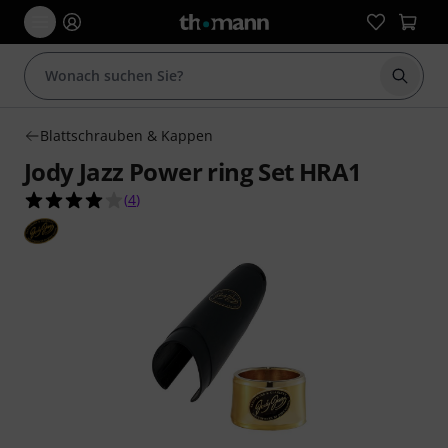
Suche 
Blattschrauben & Kappen
Jody Jazz Power ring Set HRA1
4.0 von 5 Sternen aus 4 Kundenbewertungen
(
4
)