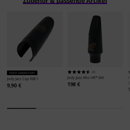
Zubehör & passende Artikel
20
PASST GARANTIERT
Jody Jazz
Alto HR* 6M
Y
Jody Jazz
Cap RBC1
G
198 €
9,90 €