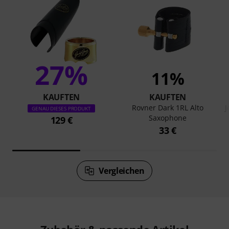
27%
11%
KAUFTEN
KAUFTEN
Rovner Dark 1RL Alto
J
GENAU DIESES PRODUKT
Saxophone
129 €
33 €
Vergleichen