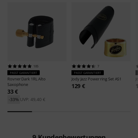
185
7
PASST GARANTIERT
PASST GARANTIERT
Rovner
Dark 1RL Alto
Jody Jazz
Power ring Set AS1
J
Saxophone
129 €
33 €
-33%
UVP: 49,40 €
9
Kundenbewertungen