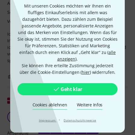
Ansprache
Mit unseren Cookies möchten wir Ihnen ein
Sound
fluffiges Einkaufserlebnis mit allem was
dazugehört bieten. Dazu zählen zum Beispiel
Verarbeitung
passende Angebote, personalisierte Anzeigen
und das Merken von Einstellungen. Wenn das für
Ich suchte nach einem Mundstück, mit dem ich die
Sie okay ist, stimmen Sie der Nutzung von Cookies
Intensität der hohen Töne etwas reduzieren konnte … und
für Präferenzen, Statistiken und Marketing
ich habe es gefunden: einen wirklich warmen, dunklen und
einfach durch einen Klick auf „Geht klar“ zu (
alle
vollen Klang. Wenn man es aber noch etwas intensiver
anzeigen
).
spielt, lassen sich damit großartige Ergebnisse erzielen.
Sie können Ihre erteilte Zustimmung jederzeit
über die Cookie-Einstellungen (
hier
) widerrufen.
2
0
BEWERTUNG MELDEN
Geht klar
Original zeigen
Cookies ablehnen
Weitere Infos
Super duper
O
·
Oleborg 25.01.2022
Impressum
Datenschutzhinweise
Ansprache