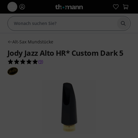
Suche 
Alt-Sax Mundstücke
Jody Jazz Alto HR* Custom Dark 5
5.0 von 5 Sternen aus 9 Kundenbewertungen
(
9
)