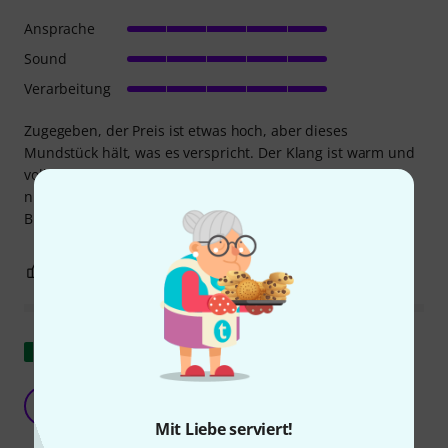
Ansprache
Sound
Verarbeitung
Zugegeben, der Preis ist etwas hoch, aber dieses
Mundstück hält, was es verspricht. Der Klang ist warm und
voll. Selbst bei forciertem Spiel klingen die hohen Töne
nicht schrill. Normalerweise spiele ich es mit Queen Nr. 3
Blättern.
2
1
BEWERTUNG MELDEN
Original zeigen
Ein wahrlich besonderes dunkles Mundstück
B
Bon76 12.10.2020
Mit Liebe serviert!