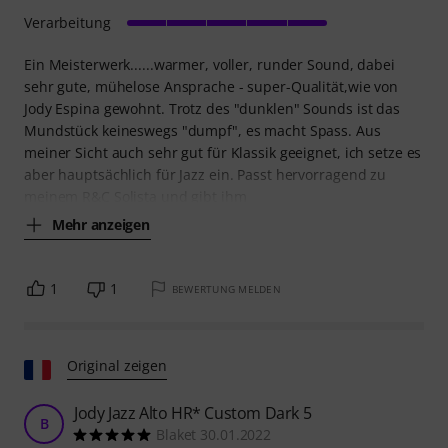
Verarbeitung
Ein Meisterwerk......warmer, voller, runder Sound, dabei
sehr gute, mühelose Ansprache - super-Qualität,wie von
Jody Espina gewohnt. Trotz des "dunklen" Sounds ist das
Mundstück keineswegs "dumpf", es macht Spass. Aus
meiner Sicht auch sehr gut für Klassik geeignet, ich setze es
aber hauptsächlich für Jazz ein. Passt hervorragend zu
meinem R&C Solista und gibt ihm
Mehr anzeigen
1
1
BEWERTUNG MELDEN
Original zeigen
Jody Jazz Alto HR* Custom Dark 5
B
Blaket 30.01.2022