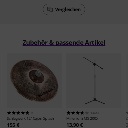
Vergleichen
Zubehör & passende Artikel
9
13323
Schlagwerk
12" Cajon Splash
Millenium
MS 2005
Z
155 €
13,90 €