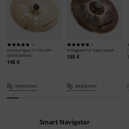
12
9
Istanbul Agop
12" Xist ION
Schlagwerk
12" Cajon Splash
Z
Splash Brilliant
155 €
145 €
Vergleichen
Vergleichen
Smart Navigator