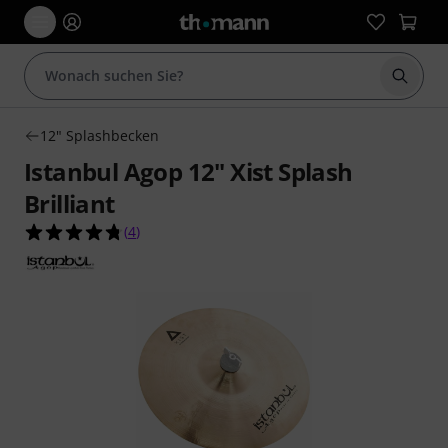
Suche 
12" Splashbecken
Istanbul Agop 12" Xist Splash
Brilliant
4.8 von 5 Sternen aus 4 Kundenbewertungen
(
4
)