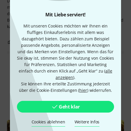
Dieser Spritzer ist eine hervorragende Ergänzung zu
meinem Istanbul Xist-Set. Es erzeugt einen klaren Klang,
der nicht zu lange nachhallt, wie es bei einem Splash-
Mit Liebe serviert!
Becken der Fall sein sollte. Ich bin sehr zufrieden damit und
Mit unseren Cookies möchten wir Ihnen ein
kann dieses Becken auf jeden Fall empfehlen.
fluffiges Einkaufserlebnis mit allem was
dazugehört bieten. Dazu zählen zum Beispiel
1
0
BEWERTUNG MELDEN
passende Angebote, personalisierte Anzeigen
und das Merken von Einstellungen. Wenn das für
Sie okay ist, stimmen Sie der Nutzung von Cookies
Alle Bewertungen lesen
für Präferenzen, Statistiken und Marketing
einfach durch einen Klick auf „Geht klar“ zu (
alle
anzeigen
).
Sie können Ihre erteilte Zustimmung jederzeit
Schon gewusst?
über die Cookie-Einstellungen (
hier
) widerrufen.
Alle
Ratgeber
Geht klar
Cookies ablehnen
Weitere Infos