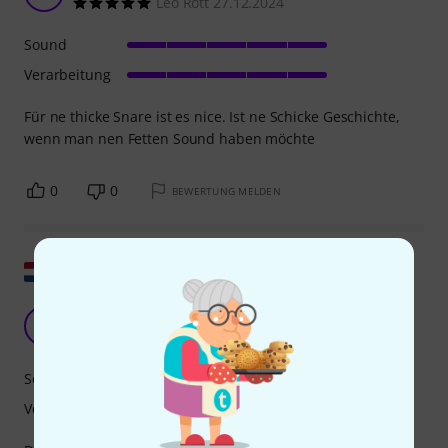
Leo Rott 27.12.2024
Sound
Verarbeitung
Für ne thicke Snare ist es nice. Ist ne Schicke Geschichte,
wenn man nen Fetten Sound haben möchte
0
0
BEWERTUNG MELDEN
Original zeigen
Ausgezeichneter Spritzer
FS
Frits S. 11.11.2022
Sound
Verarbeitung