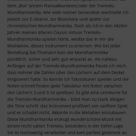
dem „Box“ (einem Pianoakkordeon) oder der Tremolo-
Mundharmonika. Wie viele meiner Generation wechselte ich
jedoch zur E-Gitarre, zur Bluesharp und später zur
chromatischen Mundharmonika. Doch als ich in den letzten
Jahren meinen älteren Cousin virtuos Tremolo-
Mundharmonika spielen hörte, weckte das in mir die
Motivation, dieses Instrument zu erlernen. Wie bei jeder
Bestellung bei Thomann kam die Mundharmonika
pünktlich, sicher und sehr gut verpackt an. Als nahezu
Anfänger auf der Tremolo-Mundharmonika freute ich mich,
dass Hohner die Zahlen über den Löchern auf dem Deckel
eingraviert hatte. So konnte ich Tabulaturen spielen und die
Noten schnell finden (jede Tabulatur mit Noten zwischen
den Löchern 2 und 9 ist spielbar). Es gibt eine Lernkurve für
die Tremolo-Mundharmonika – bläst man zu stark, klingen
die Töne schrill; das Instrument profitiert von sanftem Spiel,
und es schadet nicht, Akkorde in die Melodien einzubauen.
Diese Mundharmonika erzeugt wunderschöne Musik mit
einem recht satten Tremolo, besonders in der tiefen Lage.
Sie ist hochwertig verarbeitet und kam perfekt gestimmt an