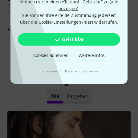
einfach durch einen Klick auf „Geht klar“ zu (
alle
Klang. Das Preis-Leistungs-Verhältnis ist hervorragend! Ich
anzeigen
).
kann es wärmstens empfehlen!
Sie können Ihre erteilte Zustimmung jederzeit
über die Cookie-Einstellungen (
hier
) widerrufen.
1
0
BEWERTUNG MELDEN
Geht klar
Alle Bewertungen lesen
Cookies ablehnen
Weitere Infos
·
Impressum
Datenschutzhinweise
Schon gewusst?
Alle
Ratgeber