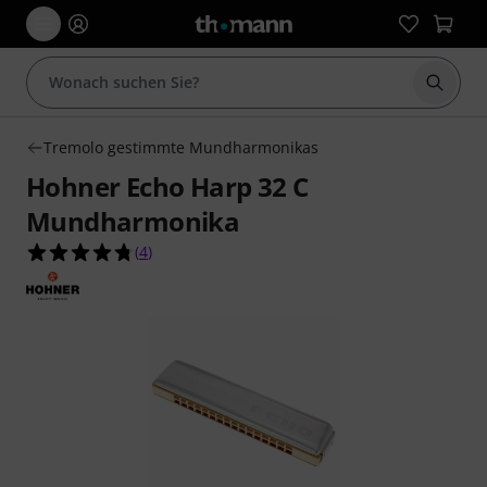
Suche 
Tremolo gestimmte Mundharmonikas
Hohner Echo Harp 32 C
Mundharmonika
4.8 von 5 Sternen aus 4 Kundenbewertungen
(
4
)