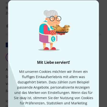
– alle Töne klangen einwandfrei. Der Korpus ist aus
Birnenholz, und ich gehe davon aus, dass die Töne mit der
Zeit noch schöner und weicher werden.
5
1
BEWERTUNG MELDEN
Original zeigen
Z
zeber 08.12.2020
Mit Liebe serviert!
Ansprache
Mit unseren Cookies möchten wir Ihnen ein
Sound
fluffiges Einkaufserlebnis mit allem was
dazugehört bieten. Dazu zählen zum Beispiel
Verarbeitung
passende Angebote, personalisierte Anzeigen
Features
und das Merken von Einstellungen. Wenn das für
Sie okay ist, stimmen Sie der Nutzung von Cookies
Ich bin von der Qualität dieses Instruments sehr
für Präferenzen, Statistiken und Marketing
überrascht! Es liegt gut in der Hand und hat einen tollen