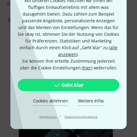
Mit unseren Cookies möchten wir Ihnen ein
Die Taschen finde ich Super !
fluffiges Einkaufserlebnis mit allem was
dazugehört bieten. Dazu zählen zum Beispiel
0
0
BEWERTUNG MELDEN
passende Angebote, personalisierte Anzeigen
und das Merken von Einstellungen. Wenn das für
Sie okay ist, stimmen Sie der Nutzung von Cookies
für Präferenzen, Statistiken und Marketing
Alle Bewertungen lesen
einfach durch einen Klick auf „Geht klar“ zu (
alle
anzeigen
).
Sie können Ihre erteilte Zustimmung jederzeit
über die Cookie-Einstellungen (
hier
) widerrufen.
Schon gewusst?
Geht klar
Alle
Testberichte
Cookies ablehnen
Weitere Infos
·
Impressum
Datenschutzhinweise