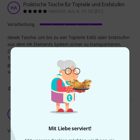
Praktische Tasche für Topteile und Endstufen
HA
Heinrich aus A. 15.10.2012
Verarbeitung
Ideale Tasche, um bis zu vier Topteile E435 oder Endstufen
aus dem HK Elements System sicher zu transportieren.
Durch die Polsterung ist der Inhalt gut geschützt. Die
Tasche ist solide verarbeitet und der Reißverschluß läuft
gut. Auch gefüllt ist die Tasche handlich und nicht allzu
schwer.
1
0
BEWERTUNG MELDEN
Toll
HA
Heinrich aus P. 27.02.2012
Mit Liebe serviert!
Verarbeitung