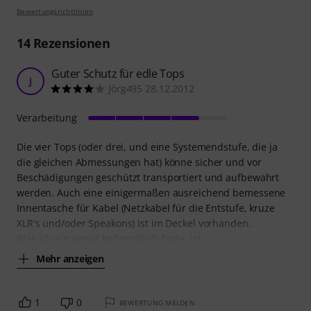
Bewertungsrichtlinien
14
Rezensionen
Guter Schutz für edle Tops
J
Jörg495 28.12.2012
Verarbeitung
Die vier Tops (oder drei, und eine Systemendstufe, die ja
die gleichen Abmessungen hat) könne sicher und vor
Beschädigungen geschützt transportiert und aufbewahrt
werden. Auch eine einigermaßen ausreichend bemessene
Innentasche für Kabel (Netzkabel für die Entstufe, kruze
XLR's und/oder Speakons) ist im Deckel vorhanden.
Was ich ein wenig befremdlich finde, ist,
Mehr anzeigen
1
0
BEWERTUNG MELDEN