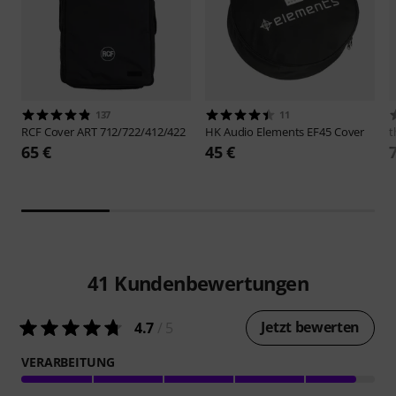
137
11
RCF
Cover ART 712/722/412/422
HK Audio
Elements EF45 Cover
t
65 €
45 €
41
Kundenbewertungen
Jetzt bewerten
4.7
/ 5
VERARBEITUNG