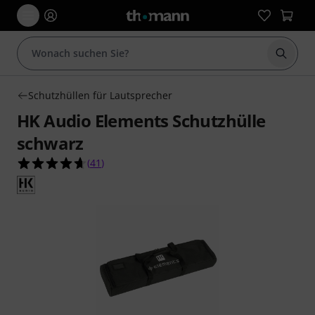
Suche 
Schutzhüllen für Lautsprecher
HK Audio Elements Schutzhülle
schwarz
4.7 von 5 Sternen aus 41 Kundenbewertungen
(
41
)