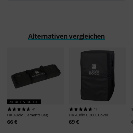
Alternativen vergleichen
AKTUELLES PRODUKT
41
19
HK Audio
Elements Bag
HK Audio
L 2000 Cover
H
66 €
69 €