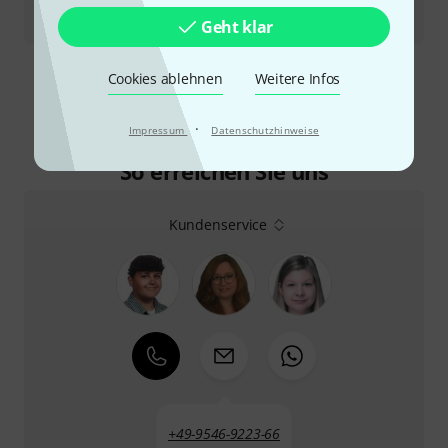
Testbericht
OBNE Beam Splitter
Geht klar
Mehr anzeigen
Cookies ablehnen
Weitere Infos
·
Impressum
Datenschutzhinweise
So erreichen Sie uns
Kundenservice
+49-9546-9223-66