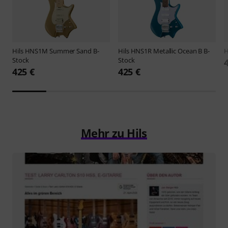
Hils
HNS1M Summer Sand B-
Hils
HNS1R Metallic Ocean B B-
H
Stock
Stock
425 €
425 €
Mehr zu Hils