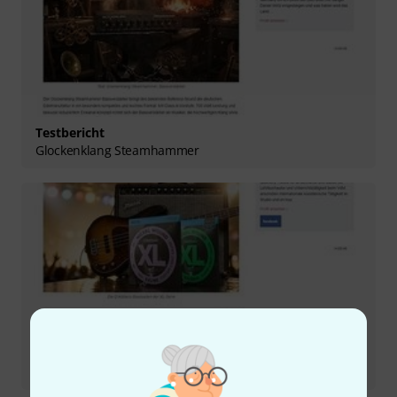
Testbericht
Glockenklang Steamhammer
Testbericht
D'Addario Basssaiten EXL 190 & 220-5