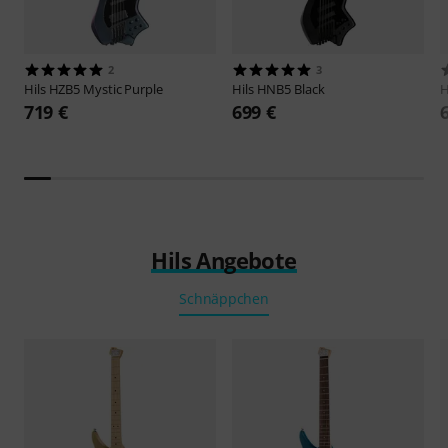
2
3
Hils
HZB5 Mystic Purple
Hils
HNB5 Black
H
719 €
699 €
Hils Angebote
Schnäppchen