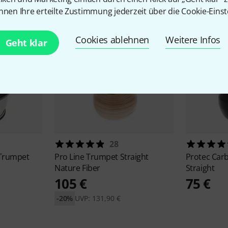
nnen Ihre erteilte Zustimmung jederzeit über die Cookie-Einst
Cookies ablehnen
Weitere Infos
Geht klar
28
Trumpet
Pro Line
Trumpet Straight
Protec
Carb
Nature Fiber
Straight
105 €
75 €
-20%
UVP: 131,90 €