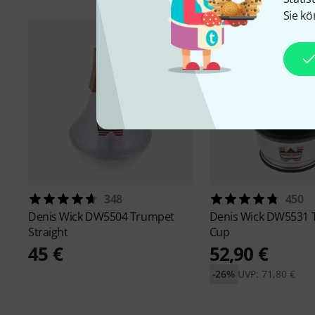
Sie kö
348
450
Denis Wick
DW5504 Trumpet
Denis Wick
DW5531 
Straight
Cup
45 €
52,90 €
-26%
UVP: 71,80 €