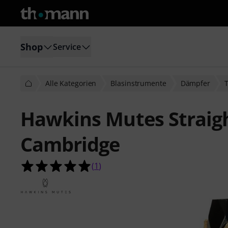
Shop
Service
Alle Kategorien
Blasinstrumente
Dämpfer
Hawkins Mutes Straigh
Cambridge
5.0 von 5 Sternen aus 1 Kundenbe
(
1
)