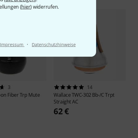
ellungen (
hier
) widerrufen.
·
Impressum
Datenschutzhinweise
3
14
on Fiber Trp Mute
Wallace
TWC-302 Bb-/C Trpt
Straight AC
62 €