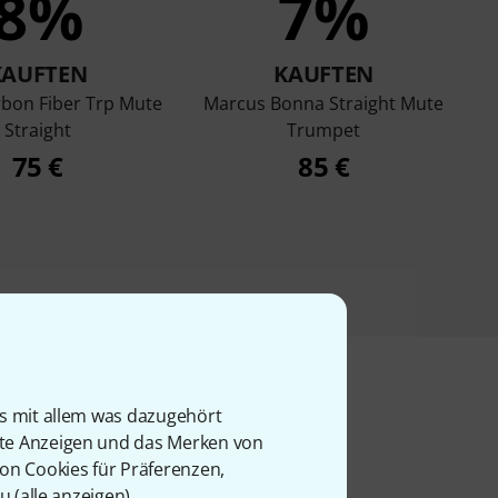
8%
7%
KAUFTEN
KAUFTEN
rbon Fiber Trp Mute
Marcus Bonna Straight Mute
Straight
Trumpet
75 €
85 €
is mit allem was dazugehört
rte Anzeigen und das Merken von
l
von Cookies für Präferenzen,
u (
alle anzeigen
).