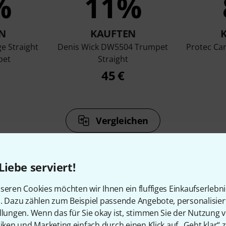
%
11%
N
KAUFTEN
e Straight
Denis Wick DW5504 Trumpet
Protec Ca
pet
Straight
45 €
Vergleichen
Liebe serviert!
seren Cookies möchten wir Ihnen ein fluffiges Einkaufserlebn
n. Dazu zählen zum Beispiel passende Angebote, personalisie
Zubehör & passende Artike
llungen. Wenn das für Sie okay ist, stimmen Sie der Nutzung 
tiken und Marketing einfach durch einen Klick auf „Geht klar“ z