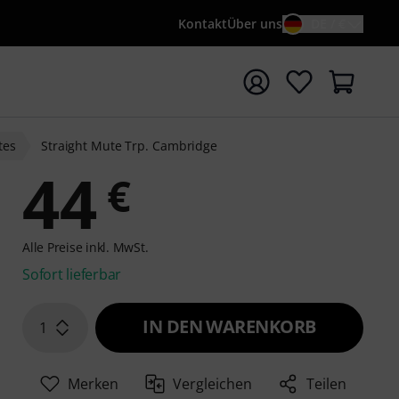
Kontakt
Über uns
DE / €
e mit Suchwort {searchTerm} starten
tes
Straight Mute Trp. Cambridge
44
€
Alle Preise inkl. MwSt.
Sofort lieferbar
IN DEN WARENKORB
1
Merken
Vergleichen
Teilen