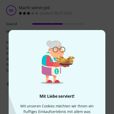
Macht seinen Job
GK
Guido K 30.07.2025
Sound
Verarbeitung
Ich habe mehrere Töne gekauft. Leider haben sie von der
Lautstärke und Sound her große Unterschiede. Sie machen
ihren Job. Wir haben aber in Schulen oft Töne zum
vergleichen. Die alten DDR Produkte sind eine andere Liga.
Preis / Leistung finde ich aus dem Grund an der oberen
Grenze...
0
0
BEWERTUNG MELDEN
Mit Liebe serviert!
Alle Bewertungen lesen
Mit unseren Cookies möchten wir Ihnen ein
fluffiges Einkaufserlebnis mit allem was