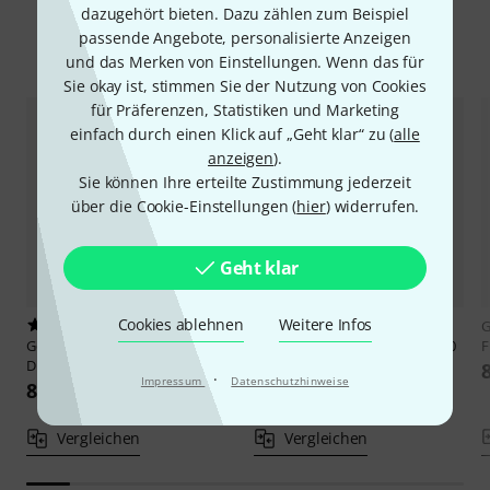
dazugehört bieten. Dazu zählen zum Beispiel
passende Angebote, personalisierte Anzeigen
Alternativen vergleichen
und das Merken von Einstellungen. Wenn das für
Sie okay ist, stimmen Sie der Nutzung von Cookies
für Präferenzen, Statistiken und Marketing
einfach durch einen Klick auf „Geht klar“ zu (
alle
anzeigen
).
Sie können Ihre erteilte Zustimmung jederzeit
über die Cookie-Einstellungen (
hier
) widerrufen.
Geht klar
Cookies ablehnen
Weitere Infos
1
2
G
Goldon
Resonator Model 10620
Goldon
Resonator Model 10620
F
D
E
·
Impressum
Datenschutzhinweise
89 €
89 €
Vergleichen
Vergleichen