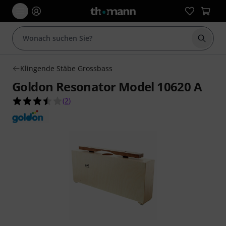
Suche 
Klingende Stäbe Grossbass
Goldon Resonator Model 10620 A
3.5 von 5 Sternen aus 2 Kundenbewertungen
(
2
)