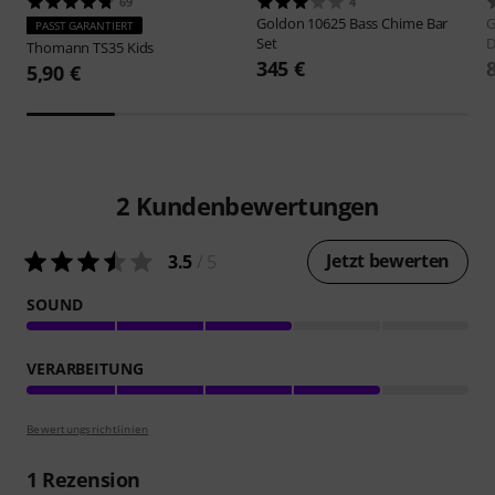
69
4
Goldon
10625 Bass Chime Bar
G
PASST GARANTIERT
Set
Thomann
TS35 Kids
345 €
5,90 €
2
Kundenbewertungen
Jetzt bewerten
3.5
/ 5
SOUND
VERARBEITUNG
Bewertungsrichtlinien
1
Rezension